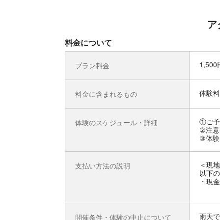
ア
料金について
1,50
プラン料金
体験料
料金に含まれるもの
①ご予
体験のスケジュール・詳細
②注意
③体験
＜現地
支払い方法の説明
以下の
・現金
雨天で
開催条件・体験の中止について