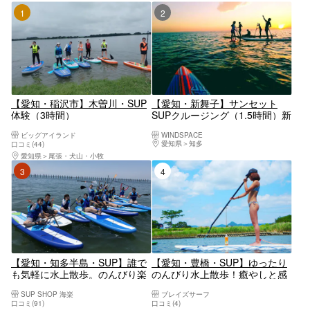
1位
2位
【愛知・稲沢市】木曽川・SUP
【愛知・新舞子】サンセット
体験（3時間）
SUPクルージング（1.5時間）新
舞子の美しいサンセットを眺め
ビッグアイランド
WINDSPACE
ながら非日常な体験をしてみま
愛知県
知多
口コミ(44)
せんか☆
愛知県
尾張・犬山・小牧
3位
4位
【愛知・知多半島・SUP】誰で
【愛知・豊橋・SUP】ゆったり
も気軽に水上散歩。のんびり楽
のんびり水上散歩！癒やしと感
しむSUP体験
動のSUP体験コース
SUP SHOP 海楽
ブレイズサーフ
口コミ(91)
口コミ(4)