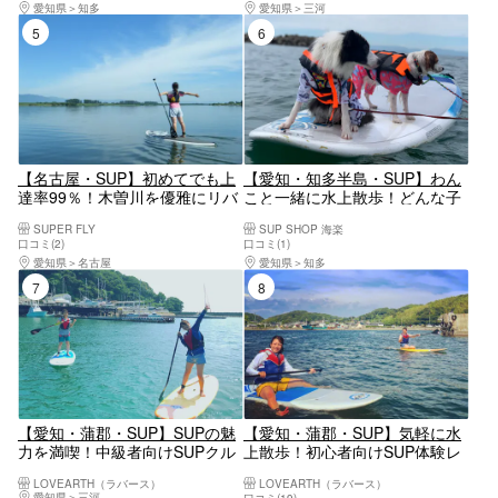
愛知県
知多
愛知県
三河
5位
6位
【名古屋・SUP】初めてでも上
【愛知・知多半島・SUP】わん
達率99％！木曽川を優雅にリバ
こと一緒に水上散歩！どんな子
ークルージング
でも大丈夫！愛犬と一緒に海で
SUPER FLY
SUP SHOP 海楽
遊ぼう♪
口コミ(2)
口コミ(1)
愛知県
名古屋
愛知県
知多
7位
8位
【愛知・蒲郡・SUP】SUPの魅
【愛知・蒲郡・SUP】気軽に水
力を満喫！中級者向けSUPクル
上散歩！初心者向けSUP体験レ
ージング
ッスン
LOVEARTH（ラバース）
LOVEARTH（ラバース）
愛知県
三河