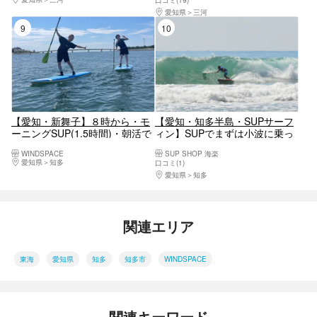
口コミ(19)
愛知県
三河
9位
10位
【愛知・新舞子】８時から・モ
【愛知・知多半島・SUPサーフ
ーニングSUP(1.5時間)・朝活で
ィン】SUPでまずは小波に乗っ
１日を有効に！
てみよー！＜手ぶらでSUPサー
WINDSPACE
SUP SHOP 海楽
フィン体験＞
愛知県
知多
口コミ(1)
愛知県
知多
関連エリア
東海
愛知県
知多
知多市
WINDSPACE
関連キーワード