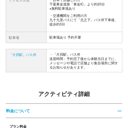
千葉東金道路「東金IC」より約20分
※無料駐車場あり
交通機関をご利用の方
九十九里バスにて「北之下」バス停下車後、
徒歩約3分
駐車場あり 予約不要
駐車場
「片貝駅」バス停
「片貝駅」バス停
送迎時間：予約完了後から体験当日までに、
メッセージや電話で店舗より集合場所に関す
るお知らせがあります。
アクティビティ詳細
料金について
プラン料金