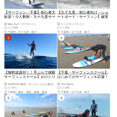
【サーフィン・千葉】初心者大
【九十九里・初心者向け・ショ
歓迎！少人数制・九十九里サー
ートボード・サーフィン】確実
フィンスクール
な指導で、初心者でも夢を現実
Mau Surf（マウサーフ）
ケーズサーフライド
に！ショートボードコース
口コミ(186)
口コミ(43)
千葉県
九十九里・銚子
千葉県
九十九里・銚子
3位
4位
【無料送迎付！！手ぶらで体験
【千葉・サーフィンスクール】
サーフィンスクール】おひとり
はじめてのサーフィンを応援！
様大歓迎たっぷり５時間★東京
体験レッスン
SUNCHILD東京（サンチャイルド東京）
The Roots
から好アクセスJR市川↔︎海まで
口コミ(41)
口コミ(26)
送迎
千葉県
舞浜・浦安・船橋・幕張
千葉県
九十九里・銚子
5位
6位