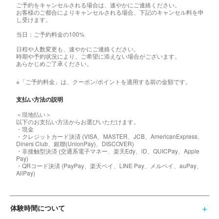
ご予約をキャンセルされる場合は、速やかにご連絡ください。
お客様のご都合によりキャンセルされる場合、下記のキャンセル料を申
し受けます。
当日：ご予約料金の100%
日程や人数変更も、速やかにご連絡ください。
時期や予約状況により、ご希望に添えない場合がございます。
あらかじめご了承ください。
※「ご予約料金」は、クーポン/ポイントを適用する前の金額です。
支払い方法の説明
＜現地払い＞
以下のお支払い方法からお選びいただけます。
・現金
・クレジットカード決済 (VISA、MASTER、JCB、AmericanExpress、
Diners Club、銀聯(UnionPay)、DISCOVER)
・非接触型決済 (交通系電子マネー、楽天Edy、iD、QUICPay、Apple
Pay)
・QRコード決済 (PayPay、楽天ペイ、LINE Pay、メルペイ、auPay、
AliPay)
体験時間について