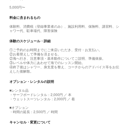
5,000円〜
料金に含まれるもの
体験料、消費税（登録事業者のみ）、施設利用料、保険料、講習料、シ
ャワー代、駐車場代、障害保険
体験のスケジュール・詳細
①ご予約のお時間までにご来店いただき、受付・お支払い。
②お着替えして準備を済ませる。
②海へ行き、注意事項・基本動作についてご説明、準備体操。
③レベルや体力にあわせて海でのレッスン開始。
④終了後はシャワー、身支度を整え、コーチからのアドバイス等をお伝
えした後解散。
オプション・レンタルの説明
■レンタル品
・サーフボードレンタル：2,000円 ／ 本
・ウェットスーツレンタル：2,000円 ／ 着
■オプション
・時間の延長：2,500円 ／ 時間
キャンセル・変更について