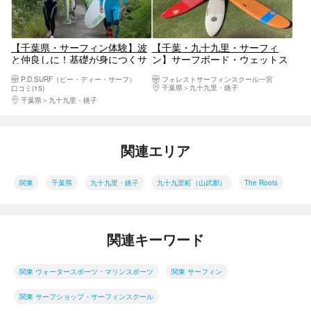
【千葉県・サーフィン体験】波
【千葉・九十九里・サーフィ
と仲良しに！基礎が身につくサ
ン】サーフボード・ウェットス
ーフィン初心者スクール
ーツレンタル
P.D.SURF（ピー・ディー・サーフ）
フォレストサーフィンスクール一宮
千葉県
九十九里・銚子
口コミ(15)
千葉県
九十九里・銚子
関連エリア
関東
千葉県
九十九里・銚子
九十九里町（山武郡）
The Roots
関連キーワード
関東 ウォータースポーツ・マリンスポーツ
関東 サーフィン
関東 サーフショップ・サーフィンスクール