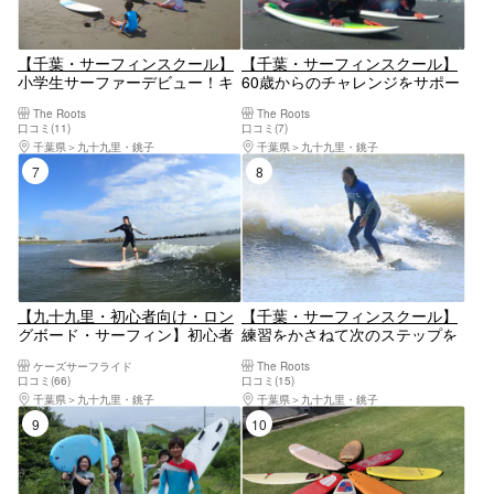
【千葉・サーフィンスクール】
【千葉・サーフィンスクール】
小学生サーファーデビュー！キ
60歳からのチャレンジをサポー
ッズレッスン
ト！シルバーレッスン
The Roots
The Roots
口コミ(11)
口コミ(7)
千葉県
九十九里・銚子
千葉県
九十九里・銚子
7位
8位
【九十九里・初心者向け・ロン
【千葉・サーフィンスクール】
グボード・サーフィン】初心者
練習をかさねて次のステップを
向け・ほとんどの方が立てる！
目指そう！初心者レッスン
ケーズサーフライド
The Roots
ロングボード体験スクール
口コミ(66)
口コミ(15)
千葉県
九十九里・銚子
千葉県
九十九里・銚子
9位
10位