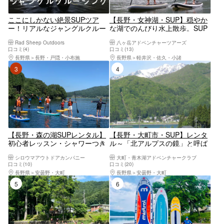
ここにしかない絶景SUPツア
【長野・女神湖・SUP】穏やか
ー！リアルなジャングルクルー
な湖でのんびり水上散歩。SUP
ジングで特別な体験を！
ツアー（2時間）
Rad Sheep Outdoors
八ヶ岳アドベンチャーツアーズ
口コミ(4)
口コミ(13)
長野県
長野・戸隠・小布施
長野県
軽井沢・佐久・小諸
3位
4位
【長野・森の湖SUPレンタル】
【長野・大町市・SUP】レンタ
初心者レッスン・シャワーつき
ル～「北アルプスの鏡」と呼ば
でカップルやグループにもおす
れる湖へ。青木湖クルーズ
シロウマアウトドアカンパニー
大町・青木湖アドベンチャークラブ
すめ！木崎湖で気軽にクルージ
口コミ(10)
口コミ(20)
ング♪
長野県
安曇野・大町
長野県
安曇野・大町
5位
6位