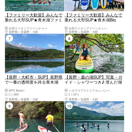
【ファミリー大歓迎】みんなで
【ファミリー大歓迎】みんなで
乗れる大型SUP★青木湖ファミ
乗れる大型SUP★青木湖Big
リーSUPレンタル90分【4人乗
SUPレンタル90分【8人まで
白馬ライオンアドベンチャー
白馬ライオンアドベンチャー
り】3歳から参加OK
可】3歳から参加OK
長野県
安曇野・大町
長野県
安曇野・大町
7位
8位
【長野・大町市・SUP】長野県
【長野・森の湖SUP】写真・ガ
で一番の透明度を誇る青木湖
イド・シャワーつき♪ 澄んだ湖
で、初めてのSUP体験。水上散
水と丁寧な初心者レッスンで人
APC Base1
シロウマアウトドアカンパニー
歩を満喫！（2時間）
気！みんな楽しい木崎湖SUPツ
口コミ(89)
口コミ(91)
アー
長野県
安曇野・大町
長野県
安曇野・大町
9位
10位