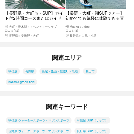
【長野県・大町市・SUP】ガイ
【長野・大町・湖SUPツアー】
ド付2時間コースまたはガイド
初めてでも気軽に体験できる青
付1時間＋レンタル1時間コース
木湖SUPツアー。透き通った青
大町・青木湖アドベンチャークラブ
Mauka outdoor
～ 青木湖SUPクルーズ《北ア
木湖ブルーに癒されに行こ
口コミ(42)
口コミ(3)
ルプスブランド弁当付または
う！！
長野県
安曇野・大町
長野県
白馬・小谷
BBQ付コースあり》
関連エリア
甲信越
長野県
斑尾・飯山・信濃町・黒姫
飯山市
nozawa green field
関連キーワード
甲信越 ウォータースポーツ・マリンスポーツ
甲信越 SUP（サップ）
長野県 ウォータースポーツ・マリンスポーツ
長野県 SUP（サップ）