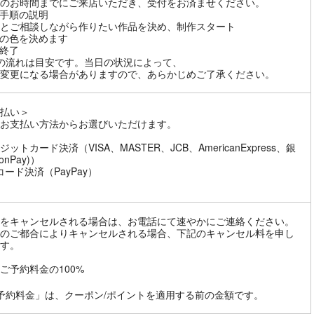
のお時間までにご来店いただき、受付をお済ませください。
手順の説明
とご相談しながら作りたい作品を決め、制作スタート
の色を決めます
終了
の流れは目安です。当日の状況によって、
変更になる場合がありますので、あらかじめご了承ください。
払い＞
お支払い方法からお選びいただけます。
ットカード決済（VISA、MASTER、JCB、AmericanExpress、銀
onPay)）
コード決済（PayPay）
をキャンセルされる場合は、お電話にて速やかにご連絡ください。
のご都合によりキャンセルされる場合、下記のキャンセル料を申し
す。
ご予約料金の100%
予約料金」は、クーポン/ポイントを適用する前の金額です。