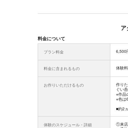
ア
料金について
6,50
プラン料金
体験料
料金に含まれるもの
作りた
お作りいただけるもの
ぐい呑
※作品
※色は
■約2
①来店
体験のスケジュール・詳細