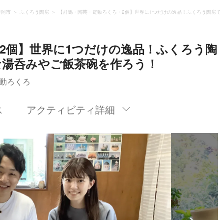
藤岡市
ふくろう陶房
【群馬・陶芸・電動ろくろ・2個】世界に1つだけの逸品！ふくろう陶房
2個】世界に1つだけの逸品！ふくろう陶
な湯呑みやご飯茶碗を作ろう！
動ろくろ
ス
アクティビティ詳細