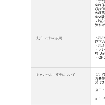
ご予約
②制作
③講師
④釉薬
⑤体験
※上記
流れが
＜現地
支払い方法の説明
以下の
・現金
・クレジ
聯(Uni
・QR
ご予約
キャンセル・変更について
お客様
受けま
当日：
※「ご