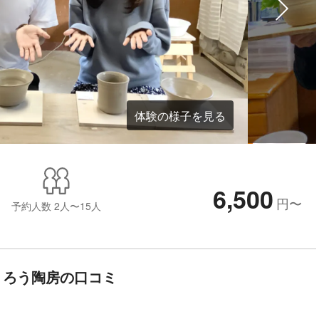
体験の様子を見る
6,500
円
〜
予約人数
2人〜15人
くろう陶房の口コミ