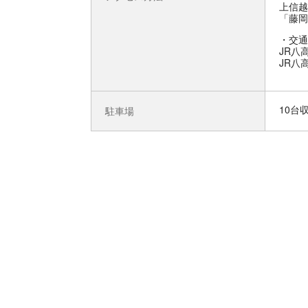
上信越
「藤岡
交通
JR八
JR八
10台
駐車場