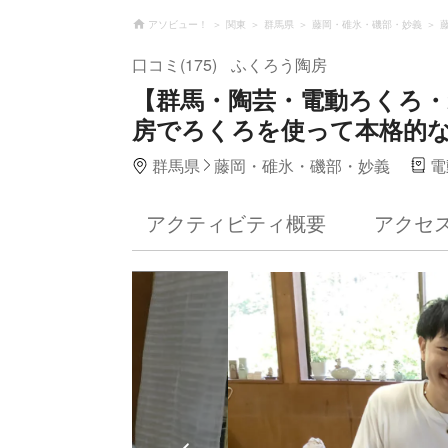
アソビュー！
関東
群馬県
藤岡・碓氷・磯部・妙義
口コミ(175)
ふくろう陶房
【群馬・陶芸・電動ろくろ・
房でろくろを使って本格的
群馬県
藤岡・碓氷・磯部・妙義
電
アクティビティ概要
アクセ