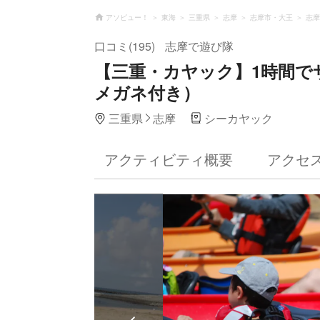
アソビュー！
東海
三重県
志摩
志摩市・大王
志摩
口コミ(195)
志摩で遊び隊
【三重・カヤック】1時間で
メガネ付き）
三重県
志摩
シーカヤック
アクティビティ概要
アクセ