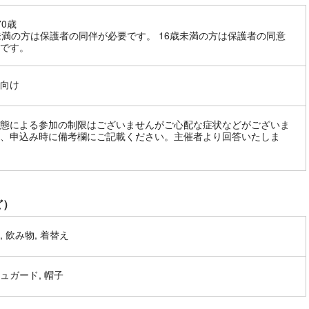
70歳
未満の方は保護者の同伴が必要です。 16歳未満の方は保護者の同意
です。
向け
態による参加の制限はございませんがご心配な症状などがございま
、申込み時に備考欄にご記載ください。主催者より回答いたしま
ど）
, 飲み物, 着替え
ュガード, 帽子