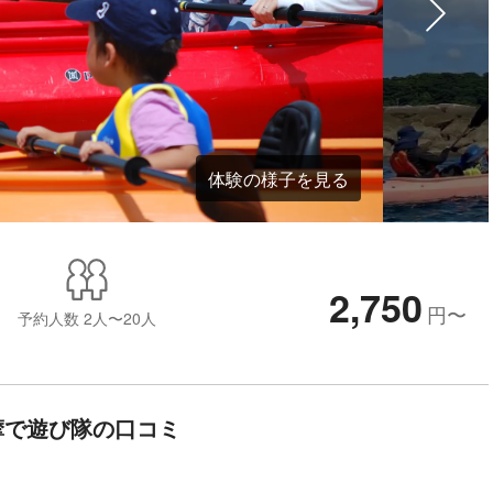
体験の様子を見る
2,750
円
〜
予約人数
2人〜20人
摩で遊び隊の口コミ