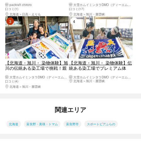
毛引き染め体験（風呂敷1枚）
packraft chiroro
大雪カムイミンタラDMO（ディーエムオー）
口コミ(1)
口コミ(17)
北海道
日高・えりも
北海道
旭川・層雲峡
3位
4位
【北海道・旭川・ 染物体験】旭
【北海道・旭川・ 染物体験】伝
川の伝統ある染工場で挑戦！親
統ある染工場でプレミアム体
子ペアで刷毛引き染め体験（風
験！刷毛引き染めでミニ大漁旗
大雪カムイミンタラDMO（ディーエムオー）
大雪カムイミンタラDMO（ディーエムオー）
呂敷1枚）
づくり（1枚）
北海道
旭川・層雲峡
口コミ(4)
北海道
旭川・層雲峡
関連エリア
北海道
富良野・美瑛・トマム
富良野市
スポートピアふらの