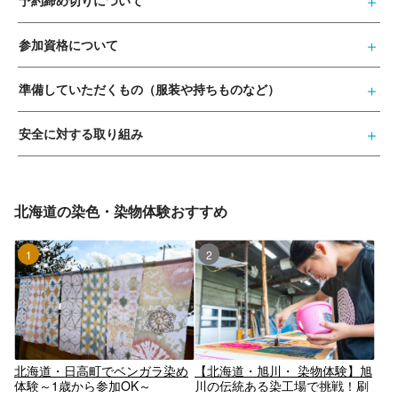
予約締め切りについて
参加資格について
準備していただくもの（服装や持ちものなど）
安全に対する取り組み
北海道の染色・染物体験おすすめ
1位
2位
北海道・日高町でベンガラ染め
【北海道・旭川・ 染物体験】旭
体験～1歳から参加OK～
川の伝統ある染工場で挑戦！刷