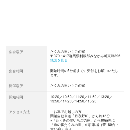
たくみの里いちごの家
集合場所
〒379-1417群馬県利根郡みなかみ町東峰396
地図を見る
開始時間の5分前までに受付をお願いいたし
集合時間
ます。
たくみの里いちごの家
開催場所
10:20／10:50／11:20／11:50／13:20／
開始時間
13:50／14:20／14:50／15:20
お車でお越しの方
アクセス方法
関越自動車道「月夜野IC」から約15分
※「たくみの里いちごの家」から80m先に
「道の駅たくみの里」の駐車場（普180台・
大15台）有り