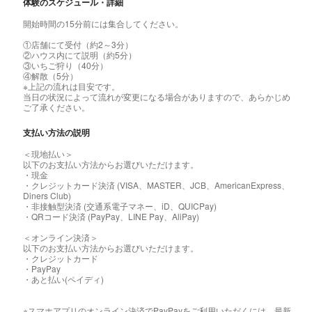
体験のスケジュール・詳細
開始時間の15分前には集合してください。
①店舗にて受付（約2～3分）
②ハウス内にて説明（約5分）
③いちご狩り（40分）
④解散（5分）
※上記の流れは目安です。
当日の状況によって流れが変更になる場合がありますので、あらかじめ
ご了承ください。
支払い方法の説明
＜現地払い＞
以下のお支払い方法からお選びいただけます。
・現金
・クレジットカード決済 (VISA、MASTER、JCB、AmericanExpress、
Diners Club)
・非接触型決済 (交通系電子マネー、iD、QUICPay)
・QRコード決済 (PayPay、LINE Pay、AliPay)
＜オンライン決済＞
以下のお支払い方法からお選びいただけます。
・クレジットカード
・PayPay
・あと払い(ペイディ)
※スマホアプリのオンライン決済でPayPayをご利用いただくには、最新