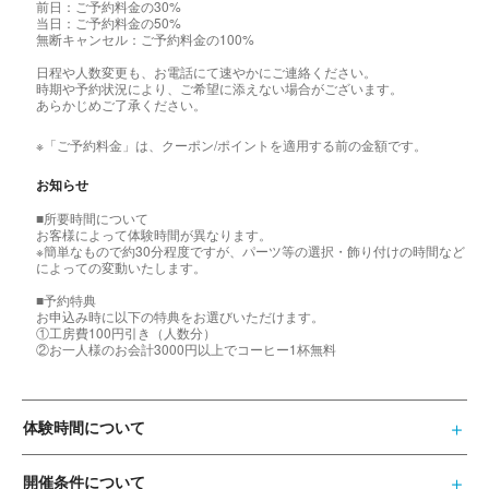
前日：ご予約料金の30%
当日：ご予約料金の50%
無断キャンセル：ご予約料金の100%
日程や人数変更も、お電話にて速やかにご連絡ください。
時期や予約状況により、ご希望に添えない場合がございます。
あらかじめご了承ください。
※「ご予約料金」は、クーポン/ポイントを適用する前の金額です。
お知らせ
■所要時間について
お客様によって体験時間が異なります。
※簡単なもので約30分程度ですが、パーツ等の選択・飾り付けの時間など
によっての変動いたします。
■予約特典
お申込み時に以下の特典をお選びいただけます。
①工房費100円引き（人数分）
②お一人様のお会計3000円以上でコーヒー1杯無料
体験時間について
開催条件について