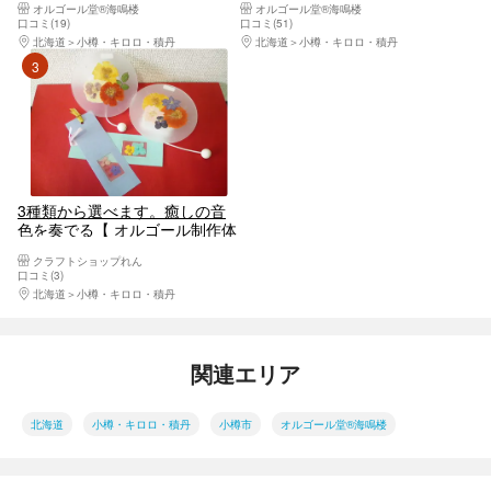
オルゴール堂®海鳴楼
オルゴール堂®海鳴楼
体験（予約特典付き）
体験（予約特典付き）
口コミ(19)
口コミ(51)
北海道
小樽・キロロ・積丹
北海道
小樽・キロロ・積丹
3位
3種類から選べます。癒しの音
色を奏でる【 オルゴール制作体
験 】
クラフトショップれん
口コミ(3)
北海道
小樽・キロロ・積丹
関連エリア
北海道
小樽・キロロ・積丹
小樽市
オルゴール堂®海鳴楼