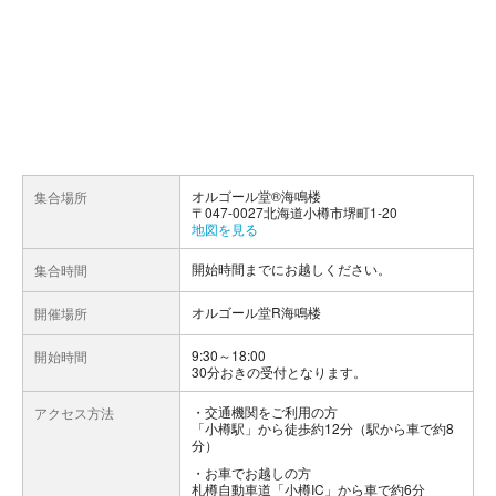
オルゴール堂®海鳴楼
集合場所
〒047-0027北海道小樽市堺町1-20
地図を見る
開始時間までにお越しください。
集合時間
オルゴール堂R海鳴楼
開催場所
9:30～18:00
開始時間
30分おきの受付となります。
交通機関をご利用の方
アクセス方法
「小樽駅」から徒歩約12分（駅から車で約8
分）
お車でお越しの方
札樽自動車道「小樽IC」から車で約6分