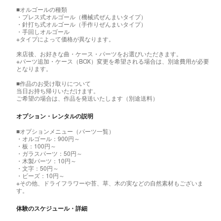
■オルゴールの種類
・プレス式オルゴール（機械式ぜんまいタイプ）
・針打ち式オルゴール（手作りぜんまいタイプ）
・手回しオルゴール
※タイプによって価格が異なります。
来店後、お好きな曲・ケース・パーツをお選びいただきます。
※パーツ追加・ケース（BOX）変更を希望される場合は、別途費用が必要
となります。
■作品のお受け取りについて
当日お持ち帰りいただけます。
ご希望の場合は、作品を発送いたします（別途送料）
オプション・レンタルの説明
■オプションメニュー（パーツ一覧）
・オルゴール：900円～
・板：100円～
・ガラスパーツ：50円～
・木製パーツ：10円～
・文字：50円～
・ビーズ：10円～
※その他、ドライフラワーや苔、草、木の実などの自然素材もございま
す。
体験のスケジュール・詳細