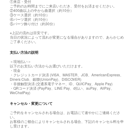
①来店・受付
ご予約のお時間までにご来店いただき、受付をお済ませください。
②400曲以上の中から曲選択（約10分）
③ケース選択（約10分）
④パーツ選択（約10分）
⑤パーツ飾り付け（約30分）
※上記の流れは目安です。
当日の状況によって流れが変更になる場合がありますので、あらかじめ
ご了承ください。
支払い方法の説明
＜現地払い＞
以下のお支払い方法からお選びいただけます。
・現金
・クレジットカード決済 (VISA、MASTER、JCB、AmericanExpress、
Diners Club、銀聯(UnionPay)、DISCOVER)
・非接触型決済 (交通系電子マネー、iD、QUICPay、Apple Pay)
・QRコード決済 (PayPay、LINE Pay、d払い、auPay、AliPay、
WeChatPay)
キャンセル・変更について
ご予約をキャンセルされる場合は、お電話にて速やかにご連絡くださ
い。
お客様のご都合によりキャンセルされる場合、下記のキャンセル料を申
し受けます。