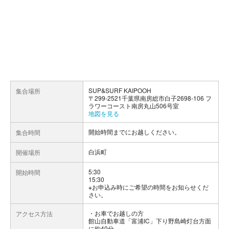
SUP&SURF KAIPOOH
集合場所
〒299-2521千葉県南房総市白子2698-106 フ
ラワーコースト南房丸山506号室
地図を見る
開始時間までにお越しください。
集合時間
白浜町
開催場所
5:30
開始時間
15:30
※お申込み時にご希望の時間をお知らせくだ
さい。
お車でお越しの方
アクセス方法
館山自動車道「富浦IC」下り野島崎灯台方面
に約40分