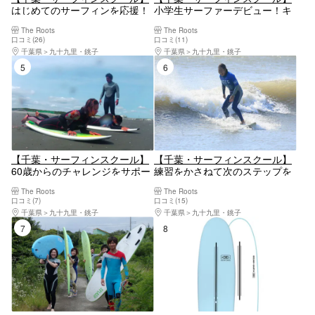
はじめてのサーフィンを応援！
小学生サーファーデビュー！キ
体験レッスン
ッズレッスン
The Roots
The Roots
口コミ(26)
口コミ(11)
千葉県
九十九里・銚子
千葉県
九十九里・銚子
5位
6位
【千葉・サーフィンスクール】
【千葉・サーフィンスクール】
60歳からのチャレンジをサポー
練習をかさねて次のステップを
ト！シルバーレッスン
目指そう！初心者レッスン
The Roots
The Roots
口コミ(7)
口コミ(15)
千葉県
九十九里・銚子
千葉県
九十九里・銚子
7位
8位