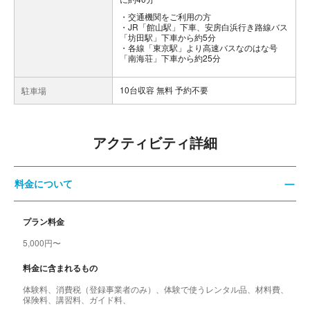
交通機関をご利用の方
・JR「館山駅」下車、安房白浜行き路線バス
「坊田駅」下車から約5分
・各線「東京駅」より高速バスなのはな号
「南海荘」下車から約25分
10台収容 無料 予約不要
駐車場
アクティビティ詳細
料金について
プラン料金
5,000円〜
料金に含まれるもの
体験料、消費税（登録事業者のみ）、体験で使うレンタル品、材料費、
保険料、講習料、ガイド料、