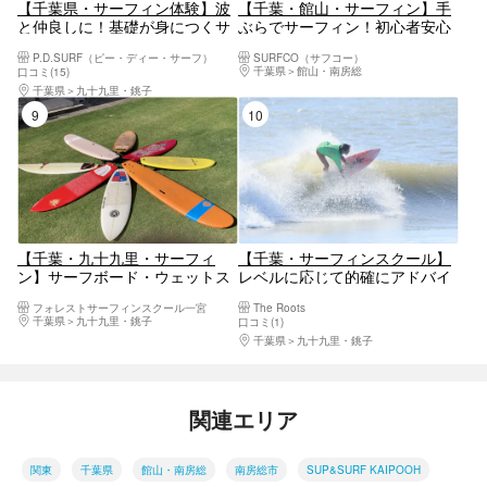
【千葉県・サーフィン体験】波
【千葉・館山・サーフィン】手
と仲良しに！基礎が身につくサ
ぶらでサーフィン！初心者安心
ーフィン初心者スクール
のソフトボードも！房総フラワ
P.D.SURF（ピー・ディー・サーフ）
SURFCO（サフコー）
ーライン沿いの平砂浦でサーフ
千葉県
館山・南房総
口コミ(15)
ボード＜ロングボード＞3時間
千葉県
九十九里・銚子
レンタルプラン♪
9位
10位
【千葉・九十九里・サーフィ
【千葉・サーフィンスクール】
ン】サーフボード・ウェットス
レベルに応じて的確にアドバイ
ーツレンタル
ス！中、上級者レッスン
フォレストサーフィンスクール一宮
The Roots
千葉県
九十九里・銚子
口コミ(1)
千葉県
九十九里・銚子
関連エリア
関東
千葉県
館山・南房総
南房総市
SUP&SURF KAIPOOH