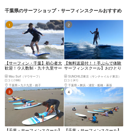
千葉県のサーフショップ・サーフィンスクールおすすめ
1位
2位
【サーフィン・千葉】初心者大
【無料送迎付！！手ぶらで体験
歓迎！少人数制・九十九里サー
サーフィンスクール】おひとり
フィンスクール
様大歓迎たっぷり５時間★東京
Mau Surf（マウサーフ）
SUNCHILD東京（サンチャイルド東京）
から好アクセスJR市川↔︎海まで
口コミ(186)
口コミ(41)
送迎
千葉県
九十九里・銚子
千葉県
舞浜・浦安・船橋・幕張
3位
4位
【千葉・サーフィンスクール】
【千葉・サーフィンスクール】