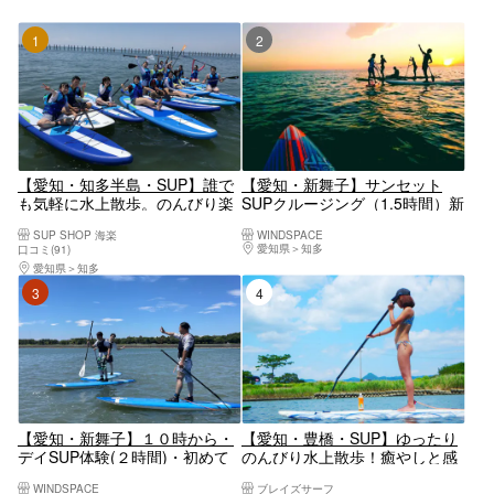
1位
2位
【愛知・知多半島・SUP】誰で
【愛知・新舞子】サンセット
も気軽に水上散歩。のんびり楽
SUPクルージング（1.5時間）新
しむSUP体験
舞子の美しいサンセットを眺め
SUP SHOP 海楽
WINDSPACE
ながら非日常な体験をしてみま
愛知県
知多
口コミ(91)
せんか☆
愛知県
知多
3位
4位
【愛知・新舞子】１０時から・
【愛知・豊橋・SUP】ゆったり
デイSUP体験(２時間)・初めて
のんびり水上散歩！癒やしと感
の方・ご経験者であっても大歓
動のSUP体験コース
WINDSPACE
ブレイズサーフ
迎！