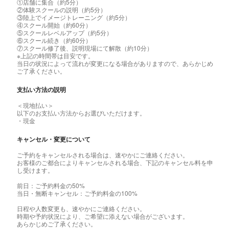
①店舗に集合（約5分）
②体験スクールの説明（約5分）
③陸上でイメージトレーニング（約5分）
④スクール開始（約60分）
⑤スクールレベルアップ（約5分）
⑥スクール続き（約60分）
⑦スクール修了後、説明現場にて解散（約10分）
※上記の時間帯は目安です。
当日の状況によって流れが変更になる場合がありますので、あらかじめ
ご了承ください。
支払い方法の説明
＜現地払い＞
以下のお支払い方法からお選びいただけます。
・現金
キャンセル・変更について
ご予約をキャンセルされる場合は、速やかにご連絡ください。
お客様のご都合によりキャンセルされる場合、下記のキャンセル料を申
し受けます。
前日：ご予約料金の50%
当日・無断キャンセル：ご予約料金の100%
日程や人数変更も、速やかにご連絡ください。
時期や予約状況により、ご希望に添えない場合がございます。
あらかじめご了承ください。