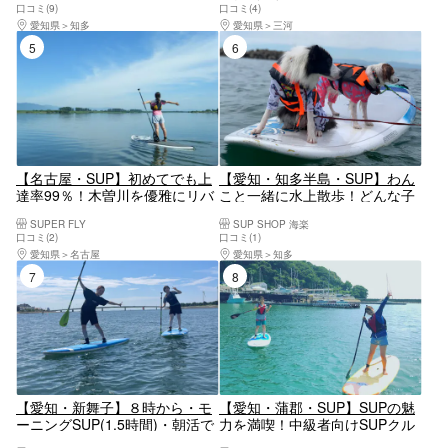
口コミ(9)
口コミ(4)
愛知県
知多
愛知県
三河
5位
6位
【名古屋・SUP】初めてでも上
【愛知・知多半島・SUP】わん
達率99％！木曽川を優雅にリバ
こと一緒に水上散歩！どんな子
ークルージング
でも大丈夫！愛犬と一緒に海で
SUPER FLY
SUP SHOP 海楽
遊ぼう♪
口コミ(2)
口コミ(1)
愛知県
名古屋
愛知県
知多
7位
8位
【愛知・新舞子】８時から・モ
【愛知・蒲郡・SUP】SUPの魅
ーニングSUP(1.5時間)・朝活で
力を満喫！中級者向けSUPクル
１日を有効に！
ージング