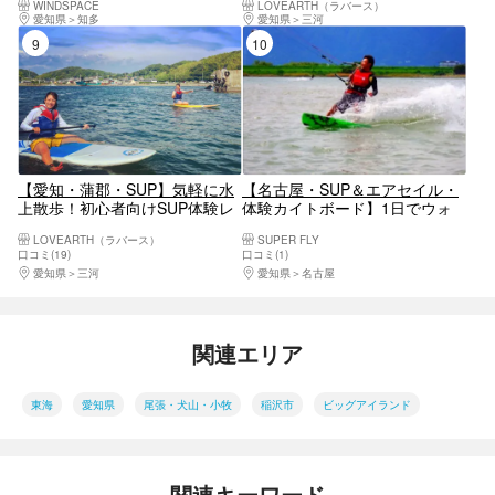
WINDSPACE
LOVEARTH（ラバース）
愛知県
知多
愛知県
三河
9位
10位
【愛知・蒲郡・SUP】気軽に水
【名古屋・SUP＆エアセイル・
上散歩！初心者向けSUP体験レ
体験カイトボード】1日でウォ
ッスン
ータースポーツを大満喫！木曽
LOVEARTH（ラバース）
SUPER FLY
川でよくばりに遊ぼう
口コミ(19)
口コミ(1)
愛知県
三河
愛知県
名古屋
関連エリア
東海
愛知県
尾張・犬山・小牧
稲沢市
ビッグアイランド
関連キーワード