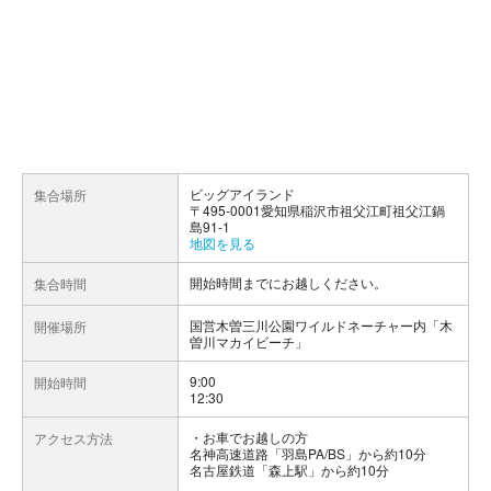
ビッグアイランド
集合場所
〒495-0001愛知県稲沢市祖父江町祖父江鍋
島91-1
地図を見る
開始時間までにお越しください。
集合時間
国営木曽三川公園ワイルドネーチャー内「木
開催場所
曽川マカイビーチ」
9:00
開始時間
12:30
お車でお越しの方
アクセス方法
名神高速道路「羽島PA/BS」から約10分
名古屋鉄道「森上駅」から約10分