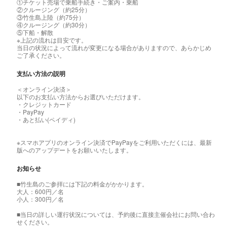
①チケット売場で乗船手続き・ご案内・乗船
②クルージング（約25分）
③竹生島上陸（約75分）
④クルージング（約30分）
⑤下船・解散
※上記の流れは目安です。
当日の状況によって流れが変更になる場合がありますので、あらかじめ
ご了承ください。
支払い方法の説明
＜オンライン決済＞
以下のお支払い方法からお選びいただけます。
・クレジットカード
・PayPay
・あと払い(ペイディ)
※スマホアプリのオンライン決済でPayPayをご利用いただくには、最新
版へのアップデートをお願いいたします。
お知らせ
■竹生島のご参拝には下記の料金がかかります。
大人：600円／名
小人：300円／名
■当日の詳しい運行状況については、予約後に直接主催会社にお問い合わ
せください。