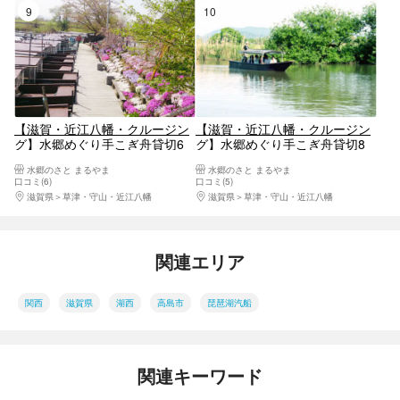
9位
10位
【滋賀・近江八幡・クルージン
【滋賀・近江八幡・クルージン
グ】水郷めぐり手こぎ舟貸切6
グ】水郷めぐり手こぎ舟貸切8
人乗り
人乗り
水郷のさと まるやま
水郷のさと まるやま
口コミ(6)
口コミ(5)
滋賀県
草津・守山・近江八幡
滋賀県
草津・守山・近江八幡
関連エリア
関西
滋賀県
湖西
高島市
琵琶湖汽船
関連キーワード