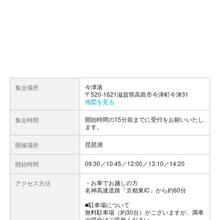
今津港
集合場所
〒520-1621滋賀県高島市今津町今津31
地図を見る
開始時間の15分前までに受付をお願いいたし
集合時間
ます。
琵琶湖
開催場所
09:30／10:45／12:00／13:10／14:20
開始時間
お車でお越しの方
アクセス方法
名神高速道路「京都東IC」から約60分
■駐車場について
無料駐車場（約30台）がございますが、満車
の場合はご容赦ください。