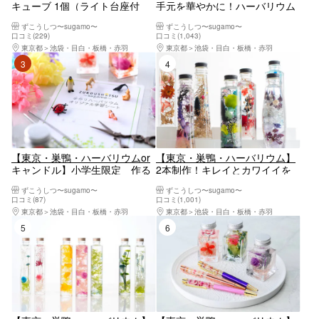
キューブ 1個（ライト台座付
手元を華やかに！ハーバリウム
き）or 箸置き（5個）選べる♪固
ボールペン（1本）
ずこうしつ〜sugamo〜
ずこうしつ〜sugamo〜
まるハーバリウム
口コミ(229)
口コミ(1,043)
東京都
池袋・目白・板橋・赤羽
東京都
池袋・目白・板橋・赤羽
3位
4位
【東京・巣鴨・ハーバリウムor
【東京・巣鴨・ハーバリウム】
キャンドル】小学生限定 作る
2本制作！キレイとカワイイを
だけじゃない！研究のコツ！レ
形にする♪ハーバリウム
ずこうしつ〜sugamo〜
ずこうしつ〜sugamo〜
ポートのまとめ方のコツ！！し
口コミ(87)
口コミ(1,001)
っかりサポート 自由研究にも
東京都
池袋・目白・板橋・赤羽
東京都
池袋・目白・板橋・赤羽
おすすめプラン（ずこうしつオ
5位
6位
リジナルの学習シート付き！）