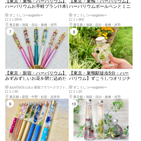
【東京・巣鴨・ハーバリウム】
【東京・巣鴨・ハーバリウム】
ハーバリウムお手軽プラン(1本)
ハーバリウムボールペンとミニ
ハーバリウムが両方作れる!お得
ずこうしつ〜sugamo〜
ずこうしつ〜sugamo〜
なasoview限定プラン
口コミ(504)
口コミ(83)
東京都
池袋・目白・板橋・赤羽
東京都
池袋・目白・板橋・赤羽
7位
8位
【東京・新宿・ハーバリウム】
【東京・巣鴨駅徒歩5分・ハー
みずみずしいお花を閉じ込めた
バリウム】ずこうしつオリジナ
ハーバリウムボールペン作り
ルプラン♪ 『まりも』 育てるハ
azul/CoCo.LuLu 新宿フラワークラフト体験工房
ずこうしつ〜sugamo〜
お花で癒されながら可愛いペン
ーバリウム(1本制作)
口コミ(6)
口コミ(2)
を作りましょう♪ （親子 ハン
東京都
新宿・中野・杉並・吉祥寺
東京都
池袋・目白・板橋・赤羽
ドメイド ものづくり 体験 出張
9位
10位
ワークショップ 企業イベン