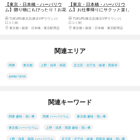
【東京・日本橋・ハーバリウ
【東京・日本橋・ハーバリウ
ム】贈り物にもぴったり！お花
ム】お仕事帰りにサクッと楽し
が可愛いハーバリウムペン
める！ハーバリウム作り1本
TUKURU東京店(東京VIPラウンジ)
TUKURU東京店(東京VIPラウンジ)
口コミ(8)
口コミ(9)
東京都
銀座・日本橋・東京駅周辺
東京都
銀座・日本橋・東京駅周辺
関連エリア
関東
東京都
上野・浅草・両国
足立区・北千住・綾瀬・西新井
atelier Unmi
関連キーワード
関東 趣味・習い事
関東 ハーバリウム
東京都 趣味・習い事
東京都 ハーバリウム
上野・浅草・両国 趣味・習い事
上野・浅草・両国 ハーバリウム
足立区・北千住・綾瀬・西新井 趣味・習い事