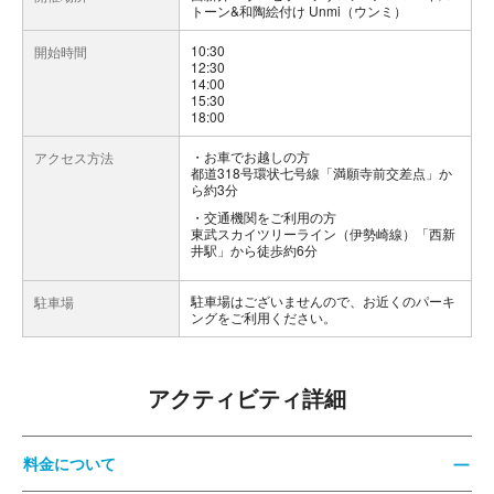
トーン&和陶絵付け Unmi（ウンミ）
10:30
開始時間
12:30
14:00
15:30
18:00
お車でお越しの方
アクセス方法
都道318号環状七号線「満願寺前交差点」か
ら約3分
交通機関をご利用の方
東武スカイツリーライン（伊勢崎線）「西新
井駅」から徒歩約6分
駐車場はございませんので、お近くのパーキ
駐車場
ングをご利用ください。
アクティビティ詳細
料金について