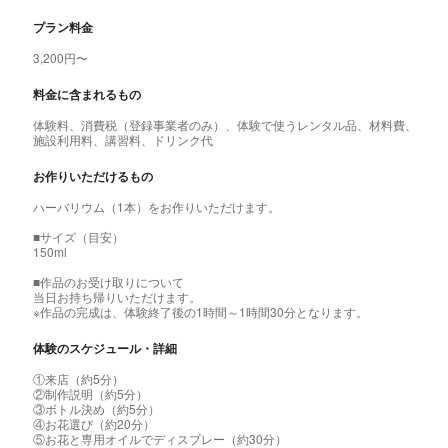
プラン料金
3,200円〜
料金に含まれるもの
体験料、消費税（登録事業者のみ）、体験で使うレンタル品、材料費、
施設利用料、講習料、ドリンク代
お作りいただけるもの
ハーバリウム（1本）をお作りいただけます。
■サイズ（目安）
150ml
■作品のお受け取りについて
当日お持ち帰りいただけます。
※作品の完成は、体験終了後の1時間～1時間30分となります。
体験のスケジュール・詳細
①来店（約5分）
②制作説明（約5分）
③ボトル決め（約5分）
④お花選び（約20分）
⑤お花と専用オイルでディスプレー（約30分）