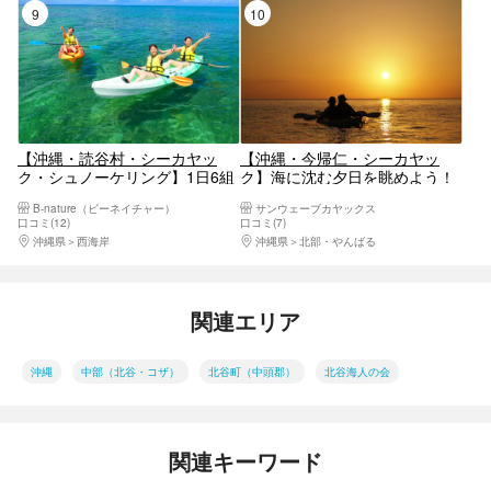
9位
10位
無料
ク
【沖縄・読谷村・シーカヤッ
【沖縄・今帰仁・シーカヤッ
ク・シュノーケリング】1日6組
ク】海に沈む夕日を眺めよう！
限定！青の洞窟でシュノーケリ
サンセットクルージング
B-nature（ビーネイチャー）
サンウェーブカヤックス
ング&シーカヤックツアー
口コミ(12)
口コミ(7)
沖縄県
西海岸
沖縄県
北部・やんばる
関連エリア
沖縄
中部（北谷・コザ）
北谷町（中頭郡）
北谷海人の会
関連キーワード