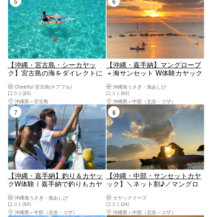
5位
6位
【沖縄・宮古島・シーカヤッ
【沖縄・嘉手納】マングローブ
ク】宮古島の海をダイレクトに
＋海サンセット W体験カヤック
感じられる！クリアカヤックツ
｜Google★4.9★嘉手納漁港か
Cheerful 宮古島(チアフル)
沖縄海うさぎ・海あしび
アー
ら夕日へ漕ぎ出 す｜2歳〜84歳
口コミ(20)
口コミ(65)
OK・撮影データ無料・当日予約
沖縄県
宮古島
沖縄県
中部（北谷・コザ）
◎
7位
8位
【沖縄・嘉手納】釣り＆カヤッ
【沖縄・中部・サンセットカヤ
クW体験｜嘉手納で釣りもカヤ
ック】＼ネット割♪／マングロ
ックも楽しめる人気プラン★自
ーブ観察とサンセットがダブル
沖縄海うさぎ・海あしび
カヤックイーズ
社船2艇（海うさぎ丸・さん
でお得！カップル、女子グルー
口コミ(50)
口コミ(24)
ご）で出航★釣った魚は食堂で
プに大人気！ツアー画像プレゼ
沖縄県
中部（北谷・コザ）
沖縄県
中部（北谷・コザ）
調理OK★3歳〜可・写真データ
ント！比謝川サンセットカヤッ