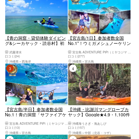
【青の洞窟・貸切体験ダイビン
【宮古島/1日】参加者数全国
グ&シーカヤック・読谷村】初
No.1*！ウミガメシュノーケリン
心者歓迎♪体験ダイビング☆シ
グ＆パンプキン鍾乳洞＆シーカ
武藤潜水
宮古島 ADVENTURE PiPi（ミヤコジマ アドベンチャー ピピ）
ーカヤック体験
ヤック！写真データ&島内送迎
口コミ(24)
口コミ(277)
無料！
沖縄県
西海岸
沖縄県
宮古島
3位
4位
【宮古島/半日】参加者数全国
【沖縄・比謝川マングローブカ
No.1！青の洞窟「サファイアケ
ヤック】Google★4.9・1,100件
イブ」シュノーケリング&パン
以上★那覇45分・嘉手納漁港発
宮古島 ADVENTURE PiPi（ミヤコジマ アドベンチャー ピピ）
沖縄海うさぎ・海あしび
プキン鍾乳洞探検｜高画質写
｜2歳〜OK・1日5便・撮影デー
口コミ(13)
口コミ(157)
真・送迎・機材全て込み
タ無料・温水シャワーあり
沖縄県
宮古島
沖縄県
中部（北谷・コザ）