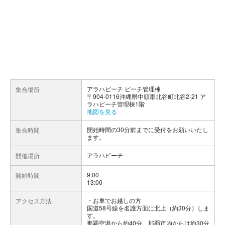
アラハビーチ ビーチ管理棟
集合場所
〒904-0116沖縄県中頭郡北谷町北谷2-21 ア
ラハビーチ管理棟1階
地図を見る
開始時間の30分前までに受付をお願いいたし
集合時間
ます。
アラハビーチ
開催場所
9:00
開始時間
13:00
お車でお越しの方
アクセス方法
国道58号線を名護方面に北上（約30分）しま
す。
那覇空港から約40分、那覇市内からは約30分