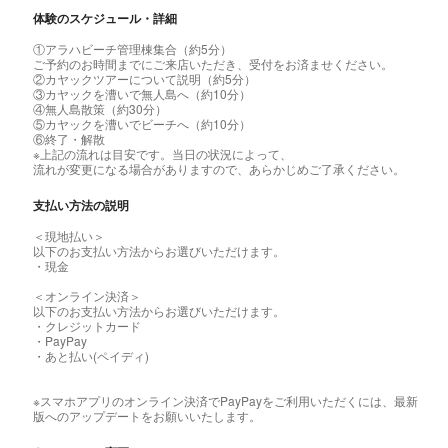
体験のスケジュール・詳細
①アラハビーチ管理棟集合（約5分）
ご予約のお時間までにご来店いただき、受付をお済ませください。
②カヤックツアーについて説明（約5分）
③カヤックを漕いで無人島へ（約10分）
④無人島散策（約30分）
⑤カヤックを漕いでビーチへ（約10分）
⑥終了・解散
※上記の流れは目安です。当日の状況によって、
流れが変更になる場合がありますので、あらかじめご了承ください。
支払い方法の説明
＜現地払い＞
以下のお支払い方法からお選びいただけます。
・現金
＜オンライン決済＞
以下のお支払い方法からお選びいただけます。
・クレジットカード
・PayPay
・あと払い(ペイディ)
※スマホアプリのオンライン決済でPayPayをご利用いただくには、最新
版へのアップデートをお願いいたします。