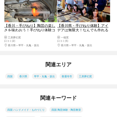
【香川・手びねり】陶芸の楽し
【香川県・手びねり体験】アイ
さを味わおう！手びねり体験コ
デアは無限大！なんでも作れる
ース
手びねり陶芸体験
工房夢幻窯
一穂窯
口コミ(2)
口コミ(5)
香川県
琴平・丸亀・坂出
香川県
琴平・丸亀・坂出
関連エリア
四国
香川県
琴平・丸亀・坂出
善通寺市
工房夢幻窯
関連キーワード
四国 ハンドメイド・ものづくり
四国 陶芸体験・陶芸教室