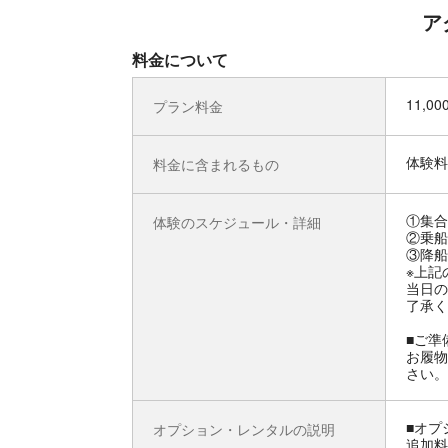
ア
料金について
11,0
プラン料金
体験料
料金に含まれるもの
①集合
体験のスケジュール・詳細
②乗船
③降船
※上記
当日の
了承く
■ご準
お履物
さい。
■オプ
オプション・レンタルの説明
追加料