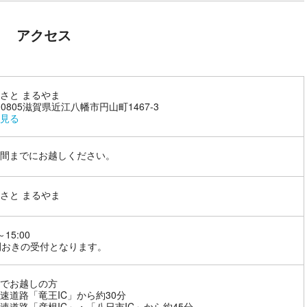
アクセス
さと まるやま
3-0805滋賀県近江八幡市円山町1467-3
見る
間までにお越しください。
さと まるやま
～15:00
間おきの受付となります。
でお越しの方
速道路「竜王IC」から約30分
速道路「彦根IC」・「八日市IC」から約45分