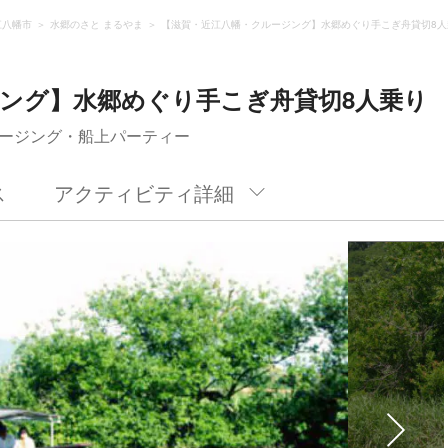
江八幡市
水郷のさと まるやま
【滋賀・近江八幡・クルージング】水郷めぐり手こぎ舟貸切8人
ング】水郷めぐり手こぎ舟貸切8人乗り
ージング・船上パーティー
ス
アクティビティ詳細