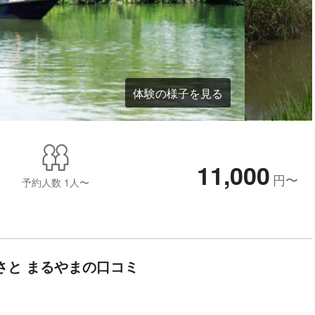
体験の様子を見る
11,000
円
〜
予約人数
1人〜
さと まるやまの口コミ