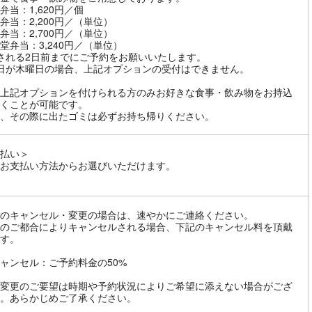
弁当：1,620円／個
弁当：2,200円／（単位）
弁当：2,700円／（単位）
堂弁当：3,240円／（単位）
される2日前までにご予約をお願いいたします。
日が木曜日の場合、上記オプションの受付はできません。
上記オプションを付けられる方のみお好きな食事・飲み物をお持込
くことが可能です。
、その際に出たゴミは必ずお持ち帰りください。
払い＞
お支払い方法からお選びいただけます。
のキャンセル・変更の場合は、速やかにご連絡ください。
のご都合によりキャンセルされる場合、下記のキャンセル料を頂戴
す。
ャンセル：ご予約料金の50%
変更のご要望は時期や予約状況によりご希望に添えない場合がござ
。あらかじめご了承ください。