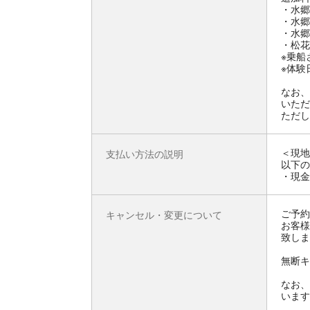
・水郷
・水郷
・水郷
・松花
※乗船
※体験
なお、
いただ
ただし
＜現地
支払い方法の説明
以下の
・現金
ご予約
キャンセル・変更について
お客様
致しま
無断キ
なお、
います