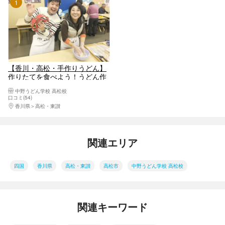
1位
【香川・高松・手作りうどん】
作りたてを食べよう！うどん作
り体験＋お食事プラン
中野うどん学校 高松校
口コミ(54)
香川県
高松・東讃
関連エリア
四国
香川県
高松・東讃
高松市
中野うどん学校 高松校
関連キーワード