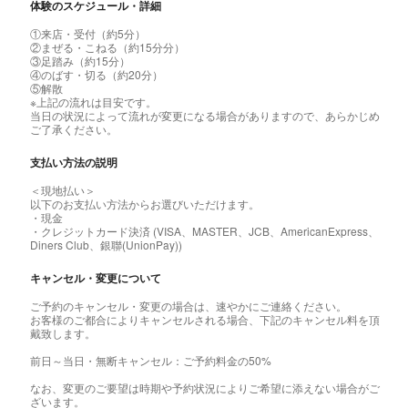
体験のスケジュール・詳細
①来店・受付（約5分）
②まぜる・こねる（約15分分）
③足踏み（約15分）
④のばす・切る（約20分）
⑤解散
※上記の流れは目安です。
当日の状況によって流れが変更になる場合がありますので、あらかじめ
ご了承ください。
支払い方法の説明
＜現地払い＞
以下のお支払い方法からお選びいただけます。
・現金
・クレジットカード決済 (VISA、MASTER、JCB、AmericanExpress、
Diners Club、銀聯(UnionPay))
キャンセル・変更について
ご予約のキャンセル・変更の場合は、速やかにご連絡ください。
お客様のご都合によりキャンセルされる場合、下記のキャンセル料を頂
戴致します。
前日～当日・無断キャンセル：ご予約料金の50%
なお、変更のご要望は時期や予約状況によりご希望に添えない場合がご
ざいます。