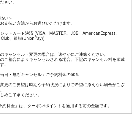
ださい。
払い＞
お支払い方法からお選びいただけます。
ットカード決済 (VISA、MASTER、JCB、AmericanExpress、
s Club、銀聯(UnionPay))
のキャンセル・変更の場合は、速やかにご連絡ください。
のご都合によりキャンセルされる場合、下記のキャンセル料を頂戴
す。
当日・無断キャンセル：ご予約料金の50%
変更のご要望は時期や予約状況によりご希望に添えない場合がござ
。
じめご了承ください。
予約料金」は、クーポン/ポイントを適用する前の金額です。