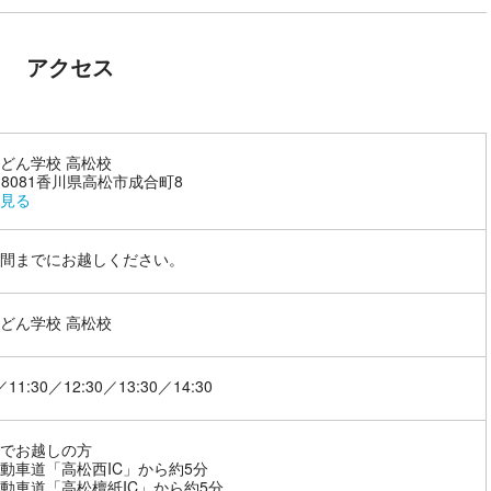
アクセス
どん学校 高松校
1-8081香川県高松市成合町8
見る
間までにお越しください。
どん学校 高松校
／11:30／12:30／13:30／14:30
でお越しの方
動車道「高松西IC」から約5分
動車道「高松檀紙IC」から約5分