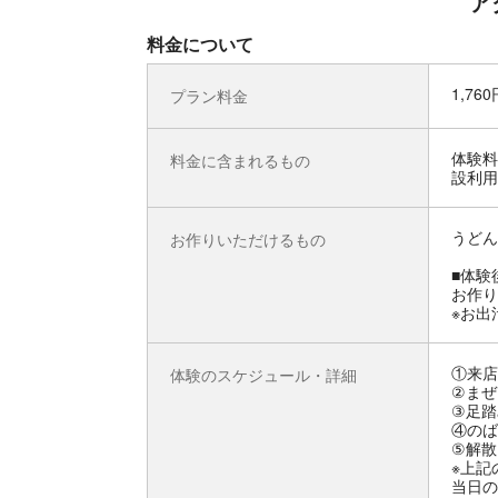
ア
料金について
1,76
プラン料金
体験料
料金に含まれるもの
設利用
うどん
お作りいただけるもの
■体験
お作り
※お出
①来店
体験のスケジュール・詳細
②まぜ
③足踏
④のば
⑤解散
※上記
当日の