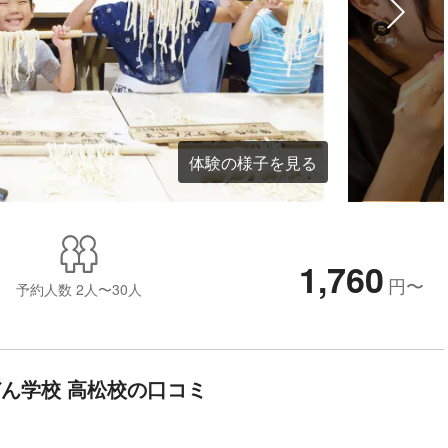
体験の様子を見る
1,760
円
〜
予約人数
2人〜30人
ん学校 高松校の口コミ