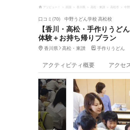
アソビュー！
四国
香川県
高松・東讃
高松市
中野
口コミ(70)
中野うどん学校 高松校
【香川・高松・手作りうど
体験＋お持ち帰りプラン
香川県
高松・東讃
手作りうどん
アクティビティ概要
アクセ