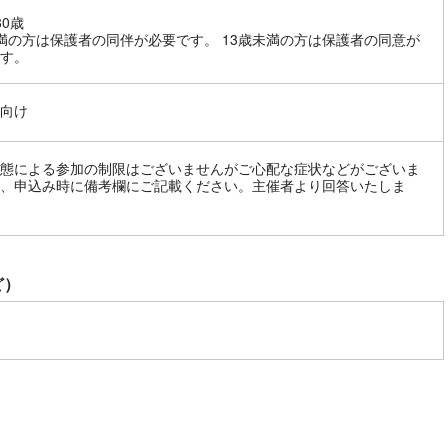
80歳
満の方は保護者の同伴が必要です。 13歳未満の方は保護者の同意が
す。
向け
態による参加の制限はございませんがご心配な症状などがございま
、申込み時に備考欄にご記載ください。主催者より回答いたしま
ど）