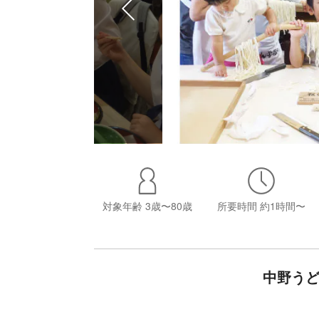
対象年齢
3歳〜80歳
所要時間
約1時間〜
中野うど