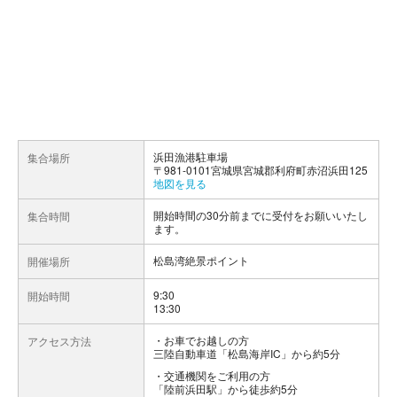
浜田漁港駐車場
集合場所
〒981-0101宮城県宮城郡利府町赤沼浜田125
地図を見る
開始時間の30分前までに受付をお願いいたし
集合時間
ます。
松島湾絶景ポイント
開催場所
9:30
開始時間
13:30
お車でお越しの方
アクセス方法
三陸自動車道「松島海岸IC」から約5分
交通機関をご利用の方
「陸前浜田駅」から徒歩約5分