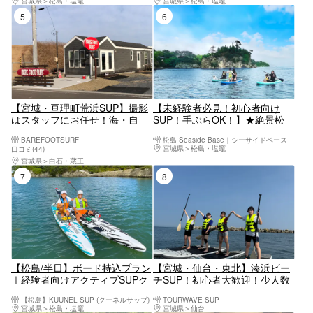
宮城県
松島・塩竈
宮城県
松島・塩竈
日予約もOK！
5位
6位
【宮城・亘理町荒浜SUP】撮影
【未経験者必見！初心者向け
はスタッフにお任せ！海・自
SUP！手ぶらOK！】★絶景松
然・風景を全て楽しめるSUP体
島・馬の背★少人数向けプラベ
BAREFOOTSURF
松島 Seaside Base｜シーサイドベース
験！
ートSUP★無料温水シャワー★
宮城県
松島・塩竈
口コミ(44)
駅徒歩7分★手ぶらOK★女性、
宮城県
白石・蔵王
カップル、ファミリー、未経験
7位
8位
者大歓迎！
【松島/半日】ボード持込プラン
【宮城・仙台・東北】湊浜ビー
｜経験者向けアクティブSUPク
チSUP！初心者大歓迎！少人数
ルージング【写真データ無料】
でのSUP体験！～ご希望の方に
【松島】KUUNEL SUP (クーネルサップ)
TOURWAVE SUP
はビーチクリーン体験付～初心
宮城県
松島・塩竈
宮城県
仙台