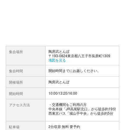
陶房武とんぼ
集合場所
〒193-0824東京都八王子市長房町1309
地図を見る
開始時間までにお越しください。
集合時間
陶房武とんぼ
開催場所
10:00/13:20/16:00
開始時間
交通機関をご利用の方
アクセス方法
中央本線「JR高尾駅北口」から徒歩約19分
西東京バス「城山手中央」から徒歩約5分
2台収容 無料 要予約
駐車場