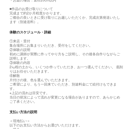
■作品のお受け取りについて
完成まで約2か月程度かかります。
ご都合の良いときに受け取りにお越しいただくか、完成次第発送いたし
ます（別途送料）。
体験のスケジュール・詳細
①来店・受付
集合場所にお集まりいただき、受付をしてください。
②体験の説明
初めに講師が実際に作ってやり方をご説明し、その後各自作りながらご
説明します。
③体験の内容
2㎏程の土から、いくつか作っていただき、お一つ選んでください。 底削
りはお任せいただきます。
④解散
片付けの後、色を選んでいただきます。
ご希望により、もう一回来ていただき、別途料金にて絵付けもできま
す。
※上記の流れは目安です。
当日の状況によって流れが変更になる場合がありますので、あらかじめ
ご了承ください。
支払い方法の説明
＜現地払い＞
以下のお支払い方法からお選びいただけます。