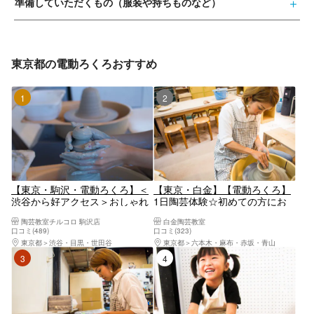
準備していただくもの（服装や持ちものなど）
東京都の電動ろくろおすすめ
1位
2位
【東京・駒沢・電動ろくろ】＜
【東京・白金】【電動ろくろ】
渋谷から好アクセス＞おしゃれ
1日陶芸体験☆初めての方にお
なスタジオで現代陶芸風おしゃ
すすめ（60分）
陶芸教室チルコロ 駒沢店
白金陶芸教室
れな作品を作ろう！3歳からで
口コミ(489)
口コミ(323)
きる陶芸体験！夏休みの自由研
東京都
渋谷・目黒・世田谷
東京都
六本木・麻布・赤坂・青山
究にもおすすめ♪2～3個自由に
3位
4位
作ろう！