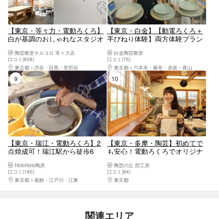
【東京・等々力・電動ろくろ】
【東京・白金】【動電ろくろ＋
白が基調のおしゃれなスタジオ
手びねり体験】両方体験プラン
で陶芸体験！作家気分を味わっ
（90分）
陶芸教室チルコロ 等々力店
白金陶芸教室
ておしゃれな作品を作ろう！＜
口コミ(608)
口コミ(75)
自由が丘・二子玉川から好アク
東京都
渋谷・目黒・世田谷
東京都
六本木・麻布・赤坂・青山
セス＞3歳から参加OK★2～3個
9位
10位
自由制作可能！
【東京・瑞江・電動ろくろ】2
【東京・多摩・陶芸】初めてで
点焼成可！瑞江駅から徒歩6
も安心！電動ろくろでオリジナ
分！カップや小鉢など、自由に
ル食器を作ろう
HoloHolo陶房
陶芸の丘 想工房
作れる電動ろくろ体験
口コミ(190)
口コミ(84)
東京都
葛飾・江戸川・江東
東京都
八王子・立川・町田・府中・調布
関連エリア