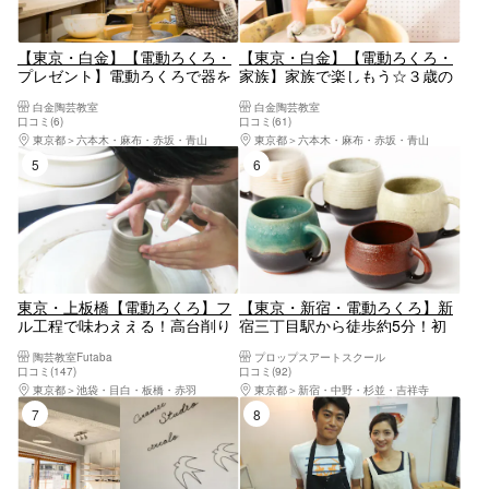
【東京・白金】【電動ろくろ・
【東京・白金】【電動ろくろ・
プレゼント】電動ろくろで器を
家族】家族で楽しもう☆３歳の
制作してプレゼントしよう（90
お子様からOK（60分／2名様
白金陶芸教室
白金陶芸教室
分）
～）
口コミ(6)
口コミ(61)
東京都
六本木・麻布・赤坂・青山
東京都
六本木・麻布・赤坂・青山
5位
6位
東京・上板橋【電動ろくろ】フ
【東京・新宿・電動ろくろ】新
ル工程で味わええる！高台削り
宿三丁目駅から徒歩約5分！初
やサイン入れができるこだわり
心者でも安心なマンツーマン対
陶芸教室Futaba
プロップスアートスクール
の本格プラン！
応！湯のみやお茶碗など作れ
口コミ(147)
口コミ(92)
る！電動ろくろ体験 ＊粘土代
東京都
池袋・目白・板橋・赤羽
東京都
新宿・中野・杉並・吉祥寺
焼成代含む おひとり様・カッ
7位
8位
プルのご参加OK！！女性に人気