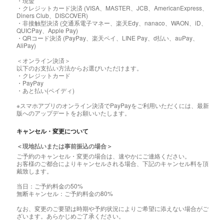
・現金
・クレジットカード決済 (VISA、MASTER、JCB、AmericanExpress、
Diners Club、DISCOVER)
・非接触型決済 (交通系電子マネー、楽天Edy、nanaco、WAON、iD、
QUICPay、Apple Pay)
・QRコード決済 (PayPay、楽天ペイ、LINE Pay、d払い、auPay、
AliPay)
＜オンライン決済＞
以下のお支払い方法からお選びいただけます。
・クレジットカード
・PayPay
・あと払い(ペイディ)
※スマホアプリのオンライン決済でPayPayをご利用いただくには、最新
版へのアップデートをお願いいたします。
キャンセル・変更について
＜現地払いまたは事前振込の場合＞
ご予約のキャンセル・変更の場合は、速やかにご連絡ください。
お客様のご都合によりキャンセルされる場合、下記のキャンセル料を頂
戴致します。
当日：ご予約料金の50%
無断キャンセル：ご予約料金の80%
なお、変更のご要望は時期や予約状況によりご希望に添えない場合がご
ざいます。あらかじめご了承ください。