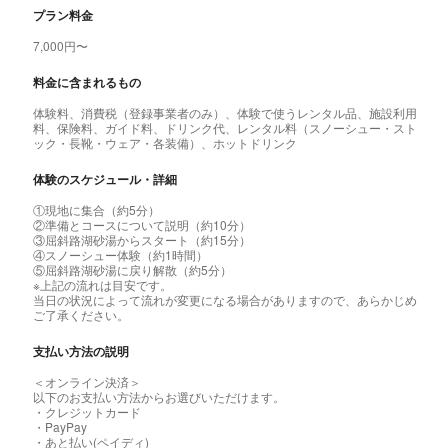
プラン料金
7,000円〜
料金に含まれるもの
体験料、消費税（登録事業者のみ）、体験で使うレンタル品、施設利用
料、保険料、ガイド料、ドリンク代、レンタル料（スノーシュー・スト
ック・長靴・ウェア・各装備）、ホットドリンク
体験のスケジュール・詳細
①現地に集合（約5分）
②準備とコースについて説明（約10分）
③屈斜路湖砂湯からスタート（約15分）
④スノーシュー体験（約1時間）
⑤屈斜路湖砂湯に戻り解散（約5分）
※上記の流れは目安です。
当日の状況によって流れが変更になる場合がありますので、あらかじめ
ご了承ください。
支払い方法の説明
＜オンライン決済＞
以下のお支払い方法からお選びいただけます。
・クレジットカード
・PayPay
・あと払い(ペイディ)