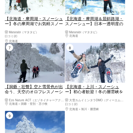
【北海道・摩周湖・スノーシュ
【北海道・摩周湖＆屈斜路湖・
ー】冬の摩周湖でお気軽スノー
スノーシュー】日本一透明度の
シュー体験！ショートコース
高い摩周湖を眺めよう！摩周湖
Matatabi（マタタビ）
Matatabi（マタタビ）
＆屈斜路湖スノーシューツアー
北海道
釧路・阿寒・根室・川湯・屈斜路
口コミ(2)
（半日ロング）
北海道
釧路・阿寒・根室・川湯・屈斜路
7位
8位
【洞爺・壮瞥】空と雪景色が出
【北海道・上川・スノーシュ
会う、天空のオロフレスノーシ
ー】初心者歓迎！冬の層雲峡を
ュー体験！小学生から参加可
満喫するスノーシューガイドツ
Ezo Nature ACT（エゾネイチャーアクト）
大雪カムイミンタラDMO（ディーエムオー）
能・初心者大歓迎・送迎有・写
アー
北海道
洞爺・登別・苫小牧
口コミ(2)
真データは無料プレゼント♪
北海道
旭川・層雲峡
9位