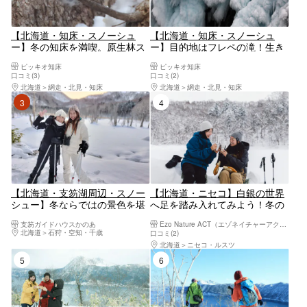
【北海道・知床・スノーシュ
【北海道・知床・スノーシュ
ー】冬の知床を満喫。原生林ス
ー】目的地はフレペの滝！生き
ノーシュー＆野生動物観察
物を探しながらスノーシュー
ピッキオ知床
ピッキオ知床
口コミ(3)
口コミ(2)
北海道
網走・北見・知床
北海道
網走・北見・知床
3位
4位
【北海道・支笏湖周辺・スノー
【北海道・ニセコ】白銀の世界
シュー】冬ならではの景色を堪
へ足を踏み入れてみよう！冬の
能しよう！プライベート スノー
大自然満喫スノーシュー体験！
支笏ガイドハウスかのあ
Ezo Nature ACT（エゾネイチャーアクト）
ウォーク
写真データはその場で無料プレ
北海道
石狩・空知・千歳
口コミ(2)
ゼント
北海道
ニセコ・ルスツ
5位
6位