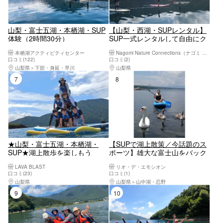
山梨・富士五湖・本栖湖・SUP
【山梨・西湖・SUPレンタル】
体験（2時間30分）
SUP一式レンタルして自由にク
ルージング！120分
本栖湖アクティビティセンター
Nagomi Nature Connections（ナゴミ ネイチャー コネクションズ）
口コミ(122)
口コミ(2)
山梨県
下部・身延・早川
山梨県
河口湖・西湖・富士吉田・精進湖・本
7位
8位
★山梨・富士五湖・本栖湖・
【SUPで湖上散策／今話題のス
SUP★湖上散歩を楽しもう
ポーツ】雄大な富士山をバック
(^^♪ 家族連れやカップル♡大
に山中湖でSUP体験
LAVA BLAST
リオ・デ・エモシオン
歓迎！ お楽しみのティータイム
口コミ(23)
口コミ(1)
は湖上の上で☆（所要時間：約
山梨県
河口湖・西湖・富士吉田・精進湖・本栖湖
山梨県
山中湖・忍野
2時間30分）
9位
10位