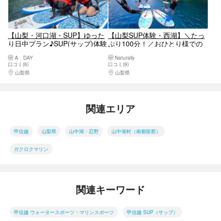
【山梨・河口湖・SUP】ゆった
【山梨SUP体験・西湖】＼たっ
り日中プラン♪SUP(サップ)体験
ぷり100分！／おひとり様での
ツアー
参加もOK！初心者の方にもおす
A DAY
Naturally
すめです♪
口コミ(6)
口コミ(9)
山梨県
河口湖・西湖・富士吉田・精進湖・本栖湖
山梨県
河口湖・西湖・富士吉田・精進湖・本
関連エリア
甲信越
山梨県
山中湖・忍野
山中湖村（南都留郡）
ガクロクマリン
関連キーワード
甲信越 ウォータースポーツ・マリンスポーツ
甲信越 SUP（サップ）