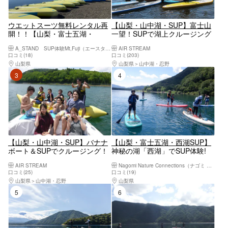
ウエットスーツ無料レンタル再
【山梨・山中湖・SUP】富士山
開！！【山梨・富士五湖・
一望！SUPで湖上クルージング
SUP(サップ)】野趣溢れる
を満喫
A_STAND SUP体験Mt,Fuji（エースタンド サップタイケンマウントフジ）
AIR STREAM
SUP(サップ)で湖上クルージン
口コミ(18)
口コミ(203)
グ！秘境の西湖周遊コース
山梨県
河口湖・西湖・富士吉田・精進湖・本栖湖
山梨県
山中湖・忍野
3位
4位
【山梨・山中湖・SUP】バナナ
【山梨・富士五湖・西湖SUP】
ボート＆SUPでクルージング！
神秘の湖「西湖」でSUP体験!
富士山一望の好ロケーション
AIR STREAM
Nagomi Nature Connections（ナゴミ ネイチャー コネクションズ）
口コミ(25)
口コミ(19)
山梨県
山中湖・忍野
山梨県
河口湖・西湖・富士吉田・精進湖・本
5位
6位