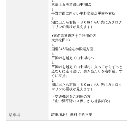
東富士五湖道路山中湖I.C
↓
平野方面に向かい平野交差点手前を右折
↓
湖に出たら右折（３０mくらい先にガクロク
マリンの看板が見えます）
●東名高速道路をご利用の方
大井松田I.C
↓
国道246号線を御殿場方面
↓
三国峠を越えて山中湖村へ
↓
三国峠を越えて山中湖村に入ってからずっと
道なりに走り続け、突き当たりを右折後、す
ぐに左折。
↓
湖に出たら右折（３０mくらい先にガクロク
マリンの看板が見えます）
交通機関をご利用の方
「山中湖平野バス停」から徒歩約3分
駐車場あり 無料 予約不要
駐車場