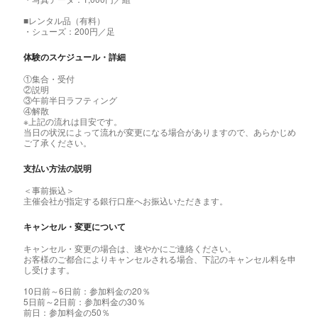
■レンタル品（有料）
・シューズ：200円／足
体験のスケジュール・詳細
①集合・受付
②説明
③午前半日ラフティング
④解散
※上記の流れは目安です。
当日の状況によって流れが変更になる場合がありますので、あらかじめ
ご了承ください。
支払い方法の説明
＜事前振込＞
主催会社が指定する銀行口座へお振込いただきます。
キャンセル・変更について
キャンセル・変更の場合は、速やかにご連絡ください。
お客様のご都合によりキャンセルされる場合、下記のキャンセル料を申
し受けます。
10日前～6日前：参加料金の20％
5日前～2日前：参加料金の30％
前日：参加料金の50％