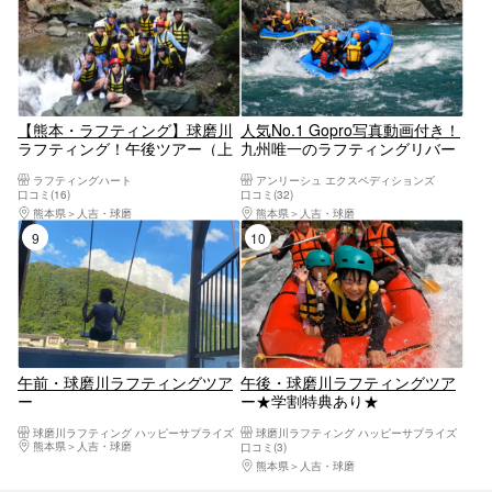
【熊本・ラフティング】球磨川
人気No.1 Gopro写真動画付き！
ラフティング！午後ツアー（上
九州唯一のラフティングリバー
流コース）10キロ3時間コース
（PMコース）アンリーシュ【熊
ラフティングハート
アンリーシュ エクスペディションズ
（子供料金割引あり）
本・人吉・ラフティング】
口コミ(16)
口コミ(32)
熊本県
人吉・球磨
熊本県
人吉・球磨
9位
10位
午前・球磨川ラフティングツア
午後・球磨川ラフティングツア
ー
ー★学割特典あり★
球磨川ラフティング ハッピーサプライズ
球磨川ラフティング ハッピーサプライズ
熊本県
人吉・球磨
口コミ(3)
熊本県
人吉・球磨