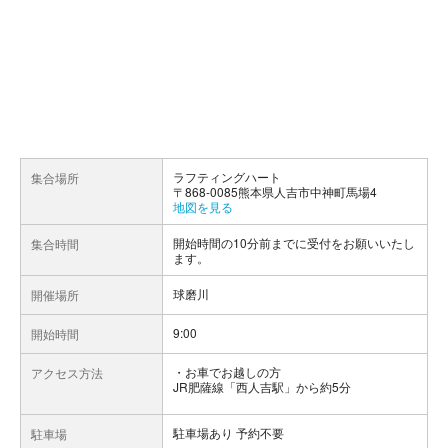
ラフティングハート
集合場所
〒868-0085熊本県人吉市中神町馬場4
地図を見る
開始時間の10分前までに受付をお願いいたし
集合時間
ます。
球磨川
開催場所
9:00
開始時間
お車でお越しの方
アクセス方法
JR肥薩線「西人吉駅」から約5分
駐車場あり 予約不要
駐車場