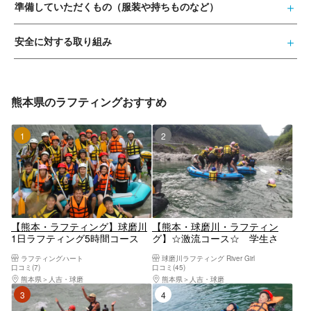
準備していただくもの（服装や持ちものなど）
安全に対する取り組み
熊本県のラフティングおすすめ
1位
2位
【熊本・ラフティング】球磨川
【熊本・球磨川・ラフティン
1日ラフティング5時間コース
グ】☆激流コース☆ 学生さ
（BBQ付、全員におにぎり・ソ
ん・ご夫婦さん・カップルさ
ラフティングハート
球磨川ラフティング River Girl
フトドリンクサービス）（子供
ん・ファミリーさん向け！午
口コミ(7)
口コミ(45)
料金割引あり）
前・午後コース有り！
熊本県
人吉・球磨
熊本県
人吉・球磨
3位
4位