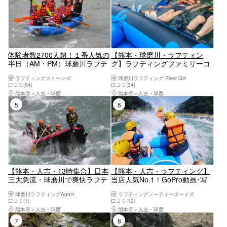
体験者数2700人超！１番人気の
【熊本・球磨川・ラフティン
半日（AM・PM）球磨川ラフテ
グ】ラフティングファミリーコ
ィングエキサイトコース【写真
ース（急流）3歳から参加OK！
ラフティングストーンズ
球磨川ラフティング River Girl
データ付き】
午前コース！午後コース有り！
口コミ(84)
口コミ(34)
熊本県
人吉・球磨
熊本県
人吉・球磨
5位
6位
【熊本・人吉・13時集合】日本
【熊本・人吉・ラフティング】
三大急流・球磨川で爽快ラフテ
当店人気No.1！GoPro動画･写
ィング！初心者・家族歓迎／手
真データ無料！アクティブコー
球磨川ラフティングAgain
ラフティングノーティーボーイズ
ぶらOK＆写真無料プレゼント
ス！
口コミ(1)
口コミ(12)
熊本県
人吉・球磨
熊本県
人吉・球磨
7位
8位