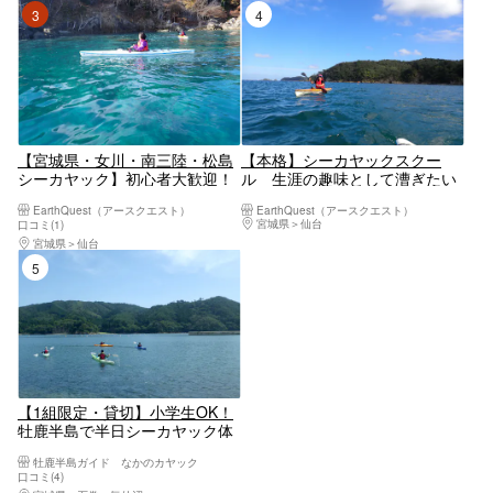
城県女川町）
3位
4位
【宮城県・女川・南三陸・松島
【本格】シーカヤックスクー
シーカヤック】初心者大歓迎！
ル 生涯の趣味として漕ぎたい
シーカヤック体験ツアー
方向け 宮城県松島・奥松島・
EarthQuest（アースクエスト）
EarthQuest（アースクエスト）
石巻・女川
宮城県
仙台
口コミ(1)
宮城県
仙台
5位
【1組限定・貸切】小学生OK！
牡鹿半島で半日シーカヤック体
験
牡鹿半島ガイド なかのカヤック
口コミ(4)