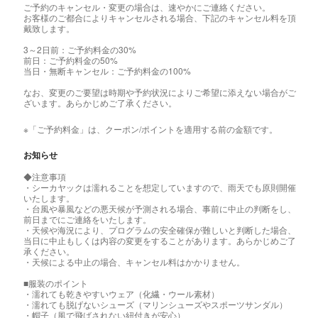
ご予約のキャンセル・変更の場合は、速やかにご連絡ください。
お客様のご都合によりキャンセルされる場合、下記のキャンセル料を頂
戴致します。
3～2日前：ご予約料金の30%
前日：ご予約料金の50%
当日・無断キャンセル：ご予約料金の100%
なお、変更のご要望は時期や予約状況によりご希望に添えない場合がご
ざいます。あらかじめご了承ください。
※「ご予約料金」は、クーポン/ポイントを適用する前の金額です。
お知らせ
◆注意事項
・シーカヤックは濡れることを想定していますので、雨天でも原則開催
いたします。
・台風や暴風などの悪天候が予測される場合、事前に中止の判断をし、
前日までにご連絡をいたします。
・天候や海況により、プログラムの安全確保が難しいと判断した場合、
当日に中止もしくは内容の変更をすることがあります。あらかじめご了
承ください。
・天候による中止の場合、キャンセル料はかかりません。
■服装のポイント
・濡れても乾きやすいウェア（化繊・ウール素材）
・濡れても脱げないシューズ（マリンシューズやスポーツサンダル）
・帽子（風で飛ばされない紐付きが安心）