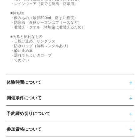
・レインウェア（夏でも防風・防寒用）
■持ち物
・飲みもの（最低500ml、夏は1L程度）
・防寒着（春秋シーズンはフリースなど）
・着替え・タオル（体験後に着替えるため）
■あると便利なもの
・日焼け止め、サングラス
・防水バッグ（無料レンタルあり）
・酔い止め薬
・濡れてもよいグローブ
・てぬぐい
体験時間について
開催条件について
予約締め切りについて
参加資格について