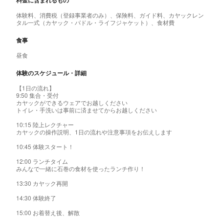
料金に含まれるもの
体験料、消費税（登録事業者のみ）、保険料、ガイド料、カヤックレン
タル一式（カヤック・パドル・ライフジャケット）、食材費
食事
昼食
体験のスケジュール・詳細
【1日の流れ】
9:50 集合・受付
カヤックができるウェアでお越しください
トイレ・手洗いは事前に済ませてからお越しください
10:15 陸上レクチャー
カヤックの操作説明、1日の流れや注意事項をお伝えします
10:45 体験スタート！
12:00 ランチタイム
みんなで一緒に石巻の食材を使ったランチ作り！
13:30 カヤック再開
14:30 体験終了
15:00 お着替え後、解散