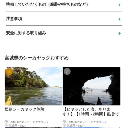
準備していただくもの（服装や持ちものなど）
注意事項
安全に対する取り組み
宮城県のシーカヤックおすすめ
1位
2位
松島シーカヤック体験
【ヒヤッとした海、ありま
す！】【1時間～2時間】酷暑で
も楽しめる、内陸よりも5℃は
EarthQuest（アースクエスト）
EarthQuest（アースクエスト）
低い宮城の海でカヤック体験(宮
宮城県
仙台
宮城県
仙台