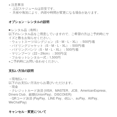
※ 注意事項
・ 上記スケジュールは目安です。
・ 天候や海況により、内容や時間が変更になる場合があります。
オプション・レンタルの説明
■ レンタル品（有料）
以下のレンタル品をご用意していますので、ご希望の方はご予約時にサ
イズと数をお知らせください。
・ウェットスーツ/ロングジョン（S・M・L・XL）：500円/着
・パドリングジャケット（S・M・L・XL）：500円/着
・パドリングパンツ（S・M・L・XL）：500円/着
・マリンブーツ（22～29cm）：300円/足
・フルセットレンタル一式：1,500円
※ご予約時にお問い合わせください。
支払い方法の説明
＜現地払い＞
以下のお支払い方法からお選びいただけます。
・現金
・クレジットカード決済 (VISA、MASTER、JCB、AmericanExpress、
Diners Club、銀聯(UnionPay)、DISCOVER)
・QRコード決済 (PayPay、LINE Pay、d払い、auPay、AliPay、
WeChatPay)
キャンセル・変更について