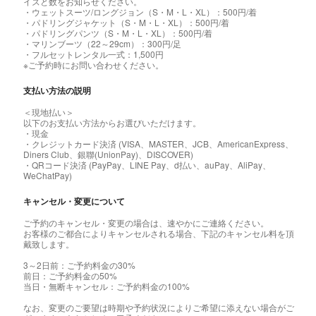
イズと数をお知らせください。
・ウェットスーツ/ロングジョン（S・M・L・XL）：500円/着
・パドリングジャケット（S・M・L・XL）：500円/着
・パドリングパンツ（S・M・L・XL）：500円/着
・マリンブーツ（22～29cm）：300円/足
・フルセットレンタル一式：1,500円
※ご予約時にお問い合わせください。
支払い方法の説明
＜現地払い＞
以下のお支払い方法からお選びいただけます。
・現金
・クレジットカード決済 (VISA、MASTER、JCB、AmericanExpress、
Diners Club、銀聯(UnionPay)、DISCOVER)
・QRコード決済 (PayPay、LINE Pay、d払い、auPay、AliPay、
WeChatPay)
キャンセル・変更について
ご予約のキャンセル・変更の場合は、速やかにご連絡ください。
お客様のご都合によりキャンセルされる場合、下記のキャンセル料を頂
戴致します。
3～2日前：ご予約料金の30%
前日：ご予約料金の50%
当日・無断キャンセル：ご予約料金の100%
なお、変更のご要望は時期や予約状況によりご希望に添えない場合がご