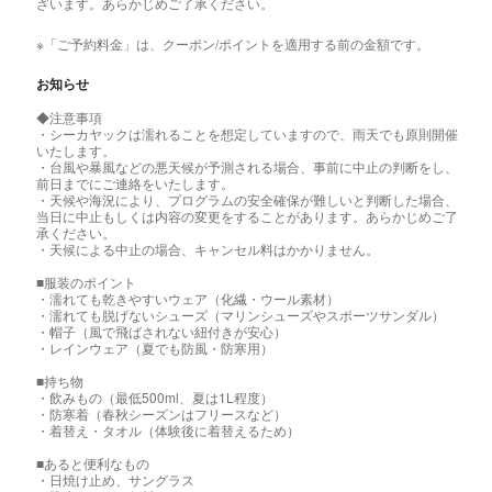
ざいます。あらかじめご了承ください。
※「ご予約料金」は、クーポン/ポイントを適用する前の金額です。
お知らせ
◆注意事項
・シーカヤックは濡れることを想定していますので、雨天でも原則開催
いたします。
・台風や暴風などの悪天候が予測される場合、事前に中止の判断をし、
前日までにご連絡をいたします。
・天候や海況により、プログラムの安全確保が難しいと判断した場合、
当日に中止もしくは内容の変更をすることがあります。あらかじめご了
承ください。
・天候による中止の場合、キャンセル料はかかりません。
■服装のポイント
・濡れても乾きやすいウェア（化繊・ウール素材）
・濡れても脱げないシューズ（マリンシューズやスポーツサンダル）
・帽子（風で飛ばされない紐付きが安心）
・レインウェア（夏でも防風・防寒用）
■持ち物
・飲みもの（最低500ml、夏は1L程度）
・防寒着（春秋シーズンはフリースなど）
・着替え・タオル（体験後に着替えるため）
■あると便利なもの
・日焼け止め、サングラス