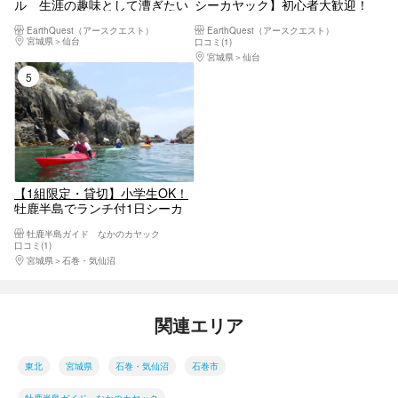
ル 生涯の趣味として漕ぎたい
シーカヤック】初心者大歓迎！
方向け 宮城県松島・奥松島・
シーカヤック体験ツアー
EarthQuest（アースクエスト）
EarthQuest（アースクエスト）
石巻・女川
宮城県
仙台
口コミ(1)
宮城県
仙台
5位
【1組限定・貸切】小学生OK！
牡鹿半島でランチ付1日シーカ
ヤック体験
牡鹿半島ガイド なかのカヤック
口コミ(1)
宮城県
石巻・気仙沼
関連エリア
東北
宮城県
石巻・気仙沼
石巻市
牡鹿半島ガイド なかのカヤック