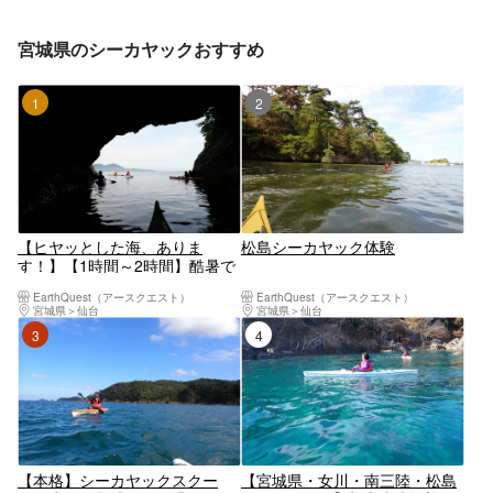
宮城県のシーカヤックおすすめ
1位
2位
【ヒヤッとした海、ありま
松島シーカヤック体験
す！】【1時間～2時間】酷暑で
も楽しめる、内陸よりも5℃は
EarthQuest（アースクエスト）
EarthQuest（アースクエスト）
低い宮城の海でカヤック体験(宮
宮城県
仙台
宮城県
仙台
城県女川町）
3位
4位
【本格】シーカヤックスクー
【宮城県・女川・南三陸・松島