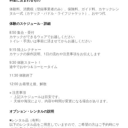
料金に含まれるもの
体験料、消費税（登録事業者のみ）、保険料、ガイド料、カヤックレン
タル一式（カヤック・パドル・ライフジャケット）、おやつ代
体験のスケジュール・詳細
8:50 集合・受付
カヤックができるウェアでお越しください
トイレ・手洗いは事前に済ませてからお越しください
9:15 陸上レクチャー
カヤックの操作説明、1日の流れや注意事項をお伝えします
9:30 体験スタート！
途中でおやつ＆コーヒータイム
11:30 体験終了
12:00 お着替え後、解散
※ 注意事項
・ 上記スケジュールは目安です。
・ 天候や海況により、内容や時間が変更になる場合があります。
オプション・レンタルの説明
■レンタル品（有料）
以下のレンタル品をご用意していますので、ご希望の方はご予約時にサ