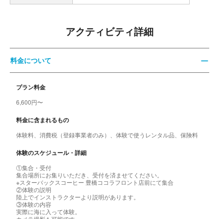
アクティビティ詳細
料金について
プラン料金
6,600円〜
料金に含まれるもの
体験料、消費税（登録事業者のみ）、体験で使うレンタル品、保険料
体験のスケジュール・詳細
①集合・受付
集合場所にお集りいただき、受付を済ませてください。
※スターバックスコーヒー 豊橋ココラフロント店前にて集合
②体験の説明
陸上でインストラクターより説明があります。
③体験の内容
実際に海に入って体験。
カメラ撮影も可能です。