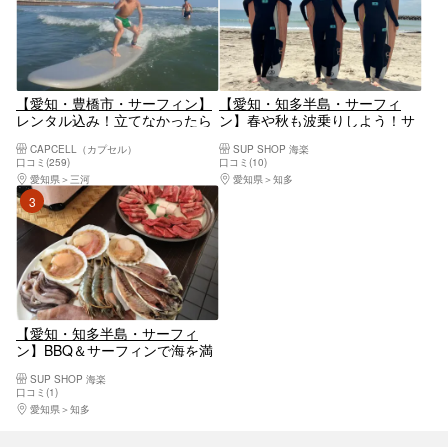
【愛知・豊橋市・サーフィン】
【愛知・知多半島・サーフィ
レンタル込み！立てなかったら
ン】春や秋も波乗りしよう！サ
返金！手ぶらでサーフィンを始
ーフィンプラン（ウェットスー
CAPCELL（カプセル）
SUP SHOP 海楽
められます！初めてのサーフィ
ツ付）
口コミ(259)
口コミ(10)
ン大歓迎！【親子でも体験
愛知県
三河
愛知県
知多
OK！】
3位
【愛知・知多半島・サーフィ
ン】BBQ＆サーフィンで海を満
喫！知多牛と海鮮が堪らない！
SUP SHOP 海楽
口コミ(1)
愛知県
知多