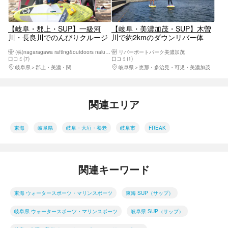
【岐阜・郡上・SUP】一級河
【岐阜・美濃加茂・SUP】木曽
川・長良川でのんびりクルージ
川で約2kmのダウンリバー体
ング！SUP半日体験
験！SUPクルージング
(株)nagaragawa rafting&outdoors nalu nani
リバーポートパーク美濃加茂
口コミ(7)
口コミ(1)
岐阜県
郡上・美濃・関
岐阜県
恵那・多治見・可児・美濃加茂
関連エリア
東海
岐阜県
岐阜・大垣・養老
岐阜市
FREAK
関連キーワード
東海 ウォータースポーツ・マリンスポーツ
東海 SUP（サップ）
岐阜県 ウォータースポーツ・マリンスポーツ
岐阜県 SUP（サップ）