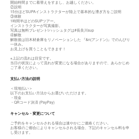
開始時間までに着替えをすまし、お越しください。
②説明
15分ほどSUPAインストラクターが陸上で基本的な漕ぎ方をご説明
③体験
1時間半ほどのSUPツアー。
インストラクターが写真撮影。
写真は無料プレゼント!ハッシュタグは#長良川sup
④解散
解散後は旧木材倉庫をリノベーションした 『&n(アンドン)』でのんびり
一休み。
お見上げを買うこともできます！
※上記の流れは目安です。
当日の状況によって流れが変更になる場合がありますので、あらかじめ
ご了承ください。
支払い方法の説明
＜現地払い＞
以下のお支払い方法からお選びいただけます。
・現金
・QRコード決済 (PayPay)
キャンセル・変更について
ご予約をキャンセルされる場合は速やかにご連絡ください。
お客様のご都合によりキャンセルされる場合、下記のキャンセル料を申
し受けます。