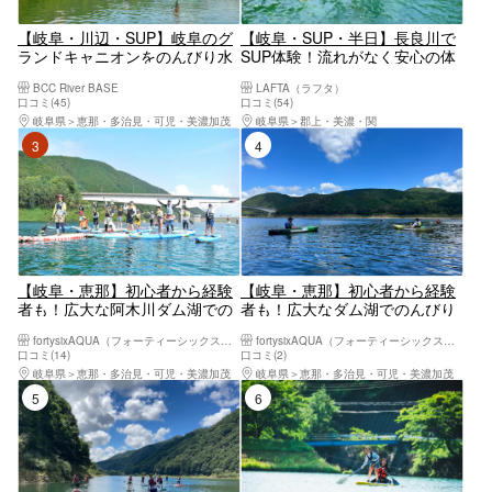
【岐阜・川辺・SUP】岐阜のグ
【岐阜・SUP・半日】長良川で
ランドキャニオンをのんびり水
SUP体験！流れがなく安心の体
上散歩♪飛騨川SUP体験ツアー
験コース
BCC River BASE
LAFTA（ラフタ）
（2時間）
口コミ(45)
口コミ(54)
岐阜県
恵那・多治見・可児・美濃加茂
岐阜県
郡上・美濃・関
3位
4位
【岐阜・恵那】初心者から経験
【岐阜・恵那】初心者から経験
者も！広大な阿木川ダム湖での
者も！広大なダム湖でのんびり
んびりカヤック・SUP体験！
カヤック・SUP体験！
fortysixAQUA（フォーティーシックスアクア）
fortysixAQUA（フォーティーシックスアクア）
口コミ(14)
口コミ(2)
岐阜県
恵那・多治見・可児・美濃加茂
岐阜県
恵那・多治見・可児・美濃加茂
5位
6位