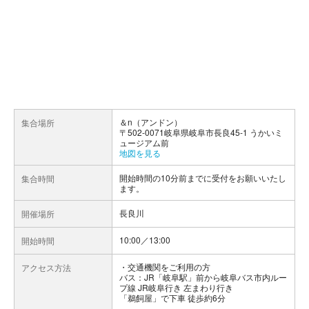
＆n（アンドン）
集合場所
〒502-0071岐阜県岐阜市長良45-1 うかいミ
ュージアム前
地図を見る
開始時間の10分前までに受付をお願いいたし
集合時間
ます。
長良川
開催場所
10:00／13:00
開始時間
交通機関をご利用の方
アクセス方法
バス：JR「岐阜駅」前から岐阜バス市内ルー
プ線 JR岐阜行き 左まわり行き
「鵜飼屋」で下車 徒歩約6分