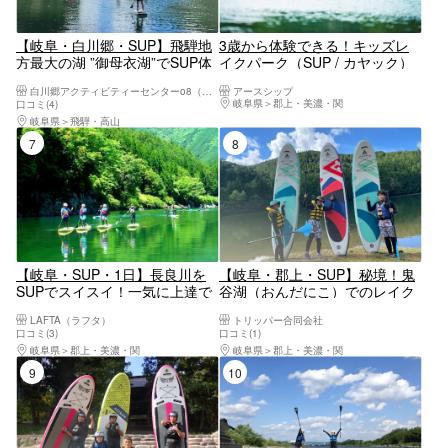
【岐阜・白川郷・SUP】飛騨地
3歳から体験できる！キッズレ
方最大の湖 ”御母衣湖”でSUP体
イクパーク（SUP / カヤック）
験♪（150分）初心者さんOK
白川郷アクティビティーセンターo8（オーエイト）
アースシップ
岐阜県
郡上・美濃・関
口コミ(4)
岐阜県
飛騨・高山
7位
8位
【岐阜・SUP・1日】長良川を
【岐阜・郡上・SUP】秘境！鬼
SUPでスイスイ！一気に上達で
谷湖（おんだにこ）でのレイク
きる体験コース
SUPクルージング！ワンちゃん
LAFTA（ラフタ）
トリッパー合同会社
も参加OK！（写真つき）
口コミ(3)
口コミ(1)
岐阜県
郡上・美濃・関
岐阜県
郡上・美濃・関
9位
10位