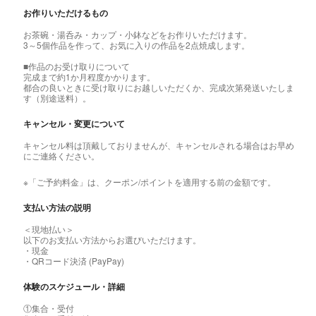
お作りいただけるもの
お茶碗・湯呑み・カップ・小鉢などをお作りいただけます。
3～5個作品を作って、お気に入りの作品を2点焼成します。
■作品のお受け取りについて
完成まで約1か月程度かかります。
都合の良いときに受け取りにお越しいただくか、完成次第発送いたしま
す（別途送料）。
キャンセル・変更について
キャンセル料は頂戴しておりませんが、キャンセルされる場合はお早め
にご連絡ください。
※「ご予約料金」は、クーポン/ポイントを適用する前の金額です。
支払い方法の説明
＜現地払い＞
以下のお支払い方法からお選びいただけます。
・現金
・QRコード決済 (PayPay)
体験のスケジュール・詳細
①集合・受付