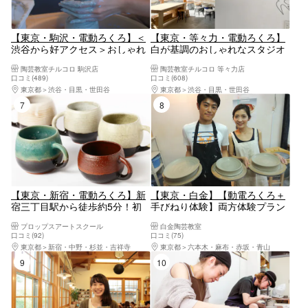
【東京・駒沢・電動ろくろ】＜
【東京・等々力・電動ろくろ】
渋谷から好アクセス＞おしゃれ
白が基調のおしゃれなスタジオ
なスタジオで現代陶芸風おしゃ
で陶芸体験！作家気分を味わっ
陶芸教室チルコロ 駒沢店
陶芸教室チルコロ 等々力店
れな作品を作ろう！3歳からで
ておしゃれな作品を作ろう！＜
口コミ(489)
口コミ(608)
きる陶芸体験！夏休みの自由研
自由が丘・二子玉川から好アク
東京都
渋谷・目黒・世田谷
東京都
渋谷・目黒・世田谷
究にもおすすめ♪2～3個自由に
セス＞3歳から参加OK★2～3個
7位
8位
作ろう！
自由制作可能！
【東京・新宿・電動ろくろ】新
【東京・白金】【動電ろくろ＋
宿三丁目駅から徒歩約5分！初
手びねり体験】両方体験プラン
心者でも安心なマンツーマン対
（90分）
プロップスアートスクール
白金陶芸教室
応！湯のみやお茶碗など作れ
口コミ(92)
口コミ(75)
る！電動ろくろ体験 ＊粘土代
東京都
新宿・中野・杉並・吉祥寺
東京都
六本木・麻布・赤坂・青山
焼成代含む おひとり様・カッ
9位
10位
プルのご参加OK！！女性に人気