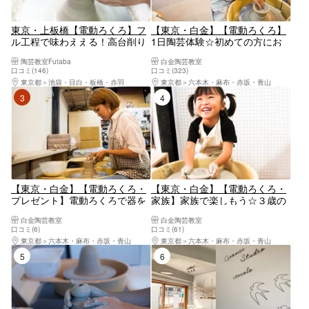
東京・上板橋【電動ろくろ】フ
【東京・白金】【電動ろくろ】
ル工程で味わええる！高台削り
1日陶芸体験☆初めての方にお
やサイン入れができるこだわり
すすめ（60分）
陶芸教室Futaba
白金陶芸教室
の本格プラン！
口コミ(146)
口コミ(323)
東京都
池袋・目白・板橋・赤羽
東京都
六本木・麻布・赤坂・青山
3位
4位
【東京・白金】【電動ろくろ・
【東京・白金】【電動ろくろ・
プレゼント】電動ろくろで器を
家族】家族で楽しもう☆３歳の
制作してプレゼントしよう（90
お子様からOK（60分／2名様
白金陶芸教室
白金陶芸教室
分）
～）
口コミ(6)
口コミ(61)
東京都
六本木・麻布・赤坂・青山
東京都
六本木・麻布・赤坂・青山
5位
6位