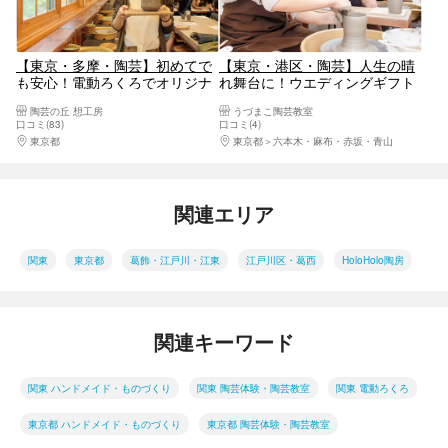
【東京・多摩・陶芸】初めてで
【東京・港区・陶芸】人生の晴
も安心！電動ろくろでオリジナ
れ舞台に！ウエディングギフト
ル食器を作ろう
プラン（電動ろくろ）
陶芸の丘 想工房
うづまこ陶芸教室
口コミ(83)
口コミ(4)
東京都
八王子・立川・町田・府中・調布
東京都
六本木・麻布・赤坂・青山
関連エリア
関東
東京都
葛飾・江戸川・江東
江戸川区・葛西
HoloHolo陶房
関連キーワード
関東 ハンドメイド・ものづくり
関東 陶芸体験・陶芸教室
関東 電動ろくろ
東京都 ハンドメイド・ものづくり
東京都 陶芸体験・陶芸教室