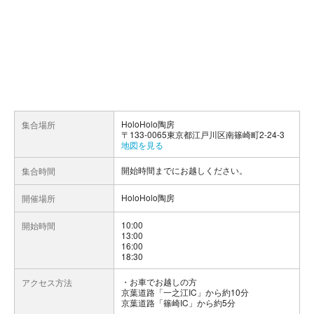
HoloHolo陶房
集合場所
〒133-0065東京都江戸川区南篠崎町2-24-3
地図を見る
開始時間までにお越しください。
集合時間
HoloHolo陶房
開催場所
10:00
開始時間
13:00
16:00
18:30
お車でお越しの方
アクセス方法
京葉道路「一之江IC」から約10分
京葉道路「篠崎IC」から約5分