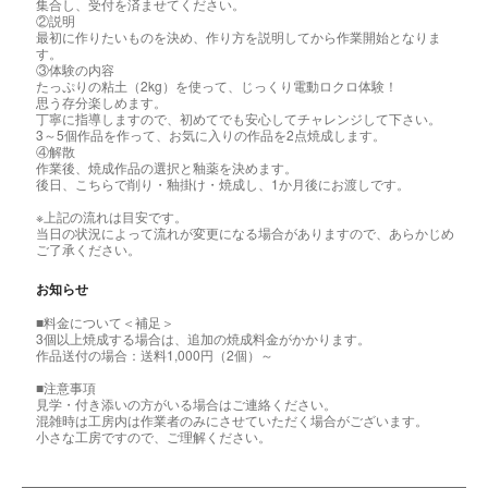
集合し、受付を済ませてください。
②説明
最初に作りたいものを決め、作り方を説明してから作業開始となりま
す。
③体験の内容
たっぷりの粘土（2kg）を使って、じっくり電動ロクロ体験！
思う存分楽しめます。
丁寧に指導しますので、初めてでも安心してチャレンジして下さい。
3～5個作品を作って、お気に入りの作品を2点焼成します。
④解散
作業後、焼成作品の選択と釉薬を決めます。
後日、こちらで削り・釉掛け・焼成し、1か月後にお渡しです。
※上記の流れは目安です。
当日の状況によって流れが変更になる場合がありますので、あらかじめ
ご了承ください。
お知らせ
■料金について＜補足＞
3個以上焼成する場合は、追加の焼成料金がかかります。
作品送付の場合：送料1,000円（2個）～
■注意事項
見学・付き添いの方がいる場合はご連絡ください。
混雑時は工房内は作業者のみにさせていただく場合がございます。
小さな工房ですので、ご理解ください。