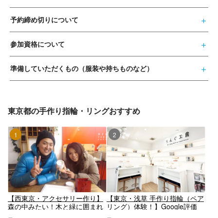
予約締め切りについて
参加資格について
準備していただくもの（服装や持ちものなど）
東京都の手作り指輪・リングおすすめ
1位
2位
【西東京・アクセサリー作り】
【東京・浅草 手作り指輪（ペア
森の中みたい！木と緑に囲まれ
リング）体験！】Google評価
た空間でシルバーリング作り
2500件越え！ シルバー950/特