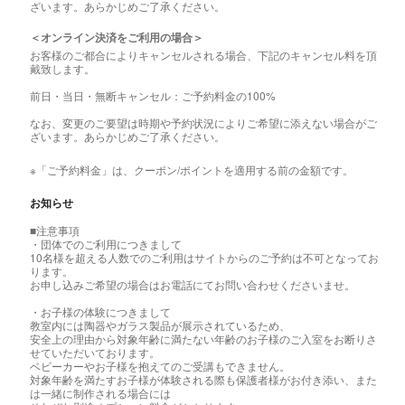
ざいます。あらかじめご了承ください。
＜オンライン決済をご利用の場合＞
お客様のご都合によりキャンセルされる場合、下記のキャンセル料を頂
戴致します。
前日・当日・無断キャンセル：ご予約料金の100%
なお、変更のご要望は時期や予約状況によりご希望に添えない場合がご
ざいます。あらかじめご了承ください。
※「ご予約料金」は、クーポン/ポイントを適用する前の金額です。
お知らせ
■注意事項
・団体でのご利用につきまして
10名様を超える人数でのご利用はサイトからのご予約は不可となってお
ります。
お申し込みご希望の場合はお電話にてお問い合わせくださいませ。
・お子様の体験につきまして
教室内には陶器やガラス製品が展示されているため、
安全上の理由から対象年齢に満たない年齢のお子様のご入室をお断りさ
せていただいております。
ベビーカーやお子様を抱えてのご受講もできません。
対象年齢を満たすお子様が体験される際も保護者様がお付き添い、また
は一緒に制作される場合には