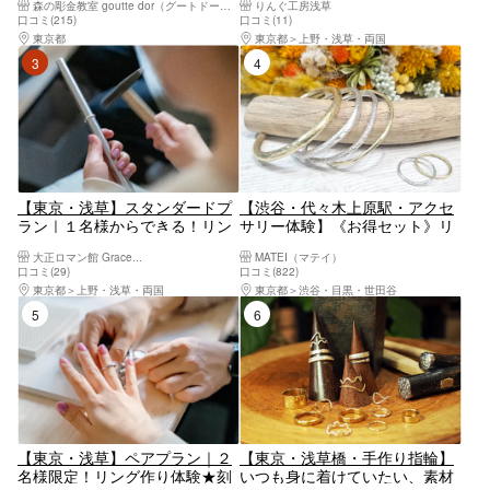
森の彫金教室 goutte dor（グートドール）
りんぐ工房浅草
注合金/豪華ノベルティー（証明
口コミ(215)
口コミ(11)
書・フラワーリングBOX）プレ
東京都
八王子・立川・町田・府中・調布
東京都
上野・浅草・両国
ゼント。
3位
4位
【東京・浅草】スタンダードプ
【渋谷・代々木上原駅・アクセ
ラン｜１名様からできる！リン
サリー体験】《お得セット》リ
グ作り体験
ング＆バングルが作れます。
大正ロマン館 Grace...
MATEI（マテイ）
代々木上原駅より徒歩5分。
口コミ(29)
口コミ(822)
東京都
上野・浅草・両国
東京都
渋谷・目黒・世田谷
5位
6位
【東京・浅草】ペアプラン｜２
【東京・浅草橋・手作り指輪】
名様限定！リング作り体験★刻
いつも身に着けていたい、素材