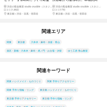
職人体験！地金から作るシルバ
の方に！高級感溢れる輝きK18
渋谷の彫金教室 studio crucible（スタジオ クルーシブル）
渋谷の彫金教室 studio crucible（スタジオ クルーシブル）
ー刻印リング。親切・丁寧なレ
ゴールドスキニーリング
口コミ(1,662)
口コミ(179)
クチャーだから安心！渋谷駅か
東京都
渋谷・目黒・世田谷
東京都
渋谷・目黒・世田谷
ら徒歩6分
関連エリア
関東
東京都
六本木・麻布・赤坂・青山
港区・新橋・六本木・麻布・虎ノ門・お台場・汐留
ゆう工房 青山教室
関連キーワード
関東 ハンドメイド・ものづくり
関東 手作りアクセサリー
関東 手作り指輪・リング
東京都 ハンドメイド・ものづくり
東京都 手作りアクセサリー
東京都 手作り指輪・リング
六本木・麻布・赤坂・青山 ハンドメイド・ものづくり