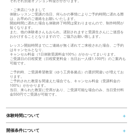
それぞれ別途オプション料金がかかります。
・ご来店につきまして
体験レッスンご受講の当日、何らかの事情によりご予約時間に遅れる際
は、お早めのご連絡をお願いいたします。
開始時間に遅れた場合も体験終了時間は変わりませんので、制作時間が
短くなります。
また、他の体験者さんもおられ、遅刻されますと受講生さんにご迷惑を
おかけすることとなりますので、ご協力お願い致します。
レッスン開始時間までにご連絡が無く遅れてご来校された場合、ご予約
はキャンセルとなり、
キャンセル料金（1日体験受講料金100%）がかかってまいります。
ご受講日の日程変更（日程変更料金：当日お一人様1,100円）のご案内も
可能です。
ご予約時、ご受講希望教室（ゆう工房各拠点）の選択間違いが増えてお
ります。
ご予約された教室を間違えた場合でも、キャンセル料金（受講料金の
100%）がかかります。
当日、来られた教室に空席があり、ご受講可能な場合のみ、当日受付料
金550円でご受講が可能です。
体験時間について
開催条件について