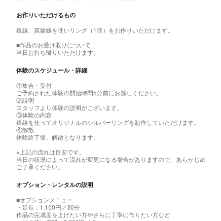
お作りいただけるもの
銀線、真鍮線を使いリング（1個）をお作りいただけます。
■作品のお受け取りについて
当日お持ち帰りいただけます。
体験のスケジュール・詳細
①集合・受付
ご予約された体験の開始時間5分前にお越しください。
②説明
スタッフより体験の説明がございます。
③体験の内容
銀線を使ってオリジナルのシルバーリングを制作していただけます。
④解散
体験終了後、解散となります。
※上記の流れは目安です。
当日の状況によって流れが変更になる場合がありますので、あらかじめ
ご了承ください。
オプション・レンタルの説明
■オプションメニュー
・延長：1,100円／30分
作品の完成度を上げたい方やさらに丁寧に作りたい方など