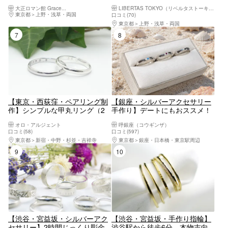
印希望なら断然お得☆カップル
選びから体験できるオリジナル
大正ロマン館 Grace...
LIBERTAS TOKYO（リベルタストーキョー）
にもおすすめ！
リング作り（1個）
東京都
上野・浅草・両国
口コミ(70)
東京都
上野・浅草・両国
7位
8位
【東京・西荻窪・ペアリング制
【銀座・シルバーアクセサリー
作】シンプルな甲丸リング（2
手作り】デートにもおススメ！
時間半）・顔が映るまで磨き上
銀座で幸福のシルバーペアリン
オロ・アルジェント
呼銀座（コウギンザ）
げます。
グ作り体験
口コミ(58)
口コミ(597)
東京都
新宿・中野・杉並・吉祥寺
東京都
銀座・日本橋・東京駅周辺
9位
10位
【渋谷・宮益坂・シルバーアク
【渋谷・宮益坂・手作り指輪】
セサリー】2時間じっくり彫金
渋谷駅から徒歩6分。本物志向