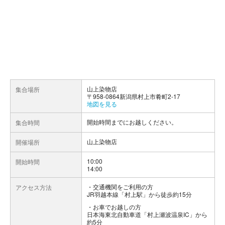
山上染物店
集合場所
〒958-0864新潟県村上市肴町2-17
地図を見る
開始時間までにお越しください。
集合時間
山上染物店
開催場所
10:00
開始時間
14:00
交通機関をご利用の方
アクセス方法
JR羽越本線「村上駅」から徒歩約15分
お車でお越しの方
日本海東北自動車道「村上瀬波温泉IC」から
約5分