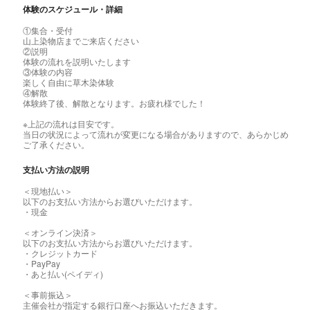
体験のスケジュール・詳細
①集合・受付
山上染物店までご来店ください
②説明
体験の流れを説明いたします
③体験の内容
楽しく自由に草木染体験
④解散
体験終了後、解散となります。お疲れ様でした！
※上記の流れは目安です。
当日の状況によって流れが変更になる場合がありますので、あらかじめ
ご了承ください。
支払い方法の説明
＜現地払い＞
以下のお支払い方法からお選びいただけます。
・現金
＜オンライン決済＞
以下のお支払い方法からお選びいただけます。
・クレジットカード
・PayPay
・あと払い(ペイディ)
＜事前振込＞
主催会社が指定する銀行口座へお振込いただきます。