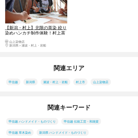
【新潟・村上】北限の茶染 絞り
染めハンカチ制作体験！村上茶
を使った草木染めでオリジナル
山上染物店
ハンカチが作れるプラン♪※３枚
新潟県
瀬波・村上・岩船
以上よりご予約できます※
関連エリア
甲信越
新潟県
瀬波・村上・岩船
村上市
山上染物店
関連キーワード
甲信越 ハンドメイド・ものづくり
甲信越 伝統工芸・和雑貨
甲信越 草木染め
新潟県 ハンドメイド・ものづくり