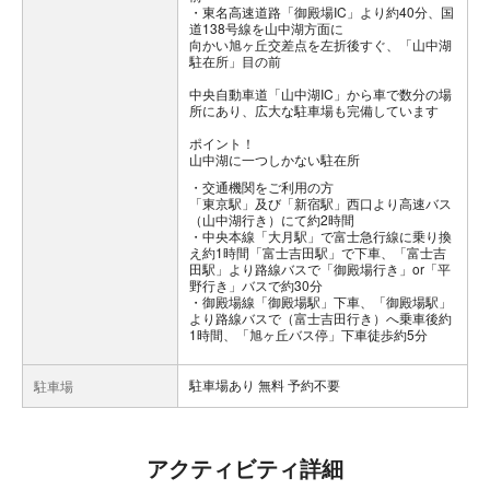
・東名高速道路「御殿場IC」より約40分、国
道138号線を山中湖方面に
向かい旭ヶ丘交差点を左折後すぐ、「山中湖
駐在所」目の前
中央自動車道「山中湖IC」から車で数分の場
所にあり、広大な駐車場も完備しています
ポイント！
山中湖に一つしかない駐在所
交通機関をご利用の方
「東京駅」及び「新宿駅」西口より高速バス
（山中湖行き）にて約2時間
・中央本線「大月駅」で富士急行線に乗り換
え約1時間「富士吉田駅」で下車、「富士吉
田駅」より路線バスで「御殿場行き」or「平
野行き」バスで約30分
・御殿場線「御殿場駅」下車、「御殿場駅」
より路線バスで（富士吉田行き）へ乗車後約
1時間、「旭ヶ丘バス停」下車徒歩約5分
駐車場あり 無料 予約不要
駐車場
アクティビティ詳細