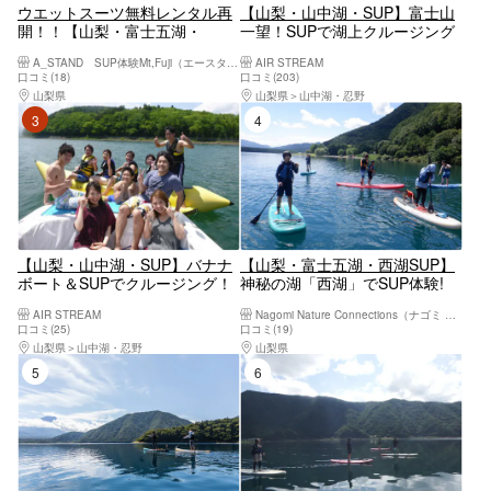
ウエットスーツ無料レンタル再
【山梨・山中湖・SUP】富士山
開！！【山梨・富士五湖・
一望！SUPで湖上クルージング
SUP(サップ)】野趣溢れる
を満喫
A_STAND SUP体験Mt,Fuji（エースタンド サップタイケンマウントフジ）
AIR STREAM
SUP(サップ)で湖上クルージン
口コミ(18)
口コミ(203)
グ！秘境の西湖周遊コース
山梨県
河口湖・西湖・富士吉田・精進湖・本栖湖
山梨県
山中湖・忍野
3位
4位
【山梨・山中湖・SUP】バナナ
【山梨・富士五湖・西湖SUP】
ボート＆SUPでクルージング！
神秘の湖「西湖」でSUP体験!
富士山一望の好ロケーション
AIR STREAM
Nagomi Nature Connections（ナゴミ ネイチャー コネクションズ）
口コミ(25)
口コミ(19)
山梨県
山中湖・忍野
山梨県
河口湖・西湖・富士吉田・精進湖・本
5位
6位