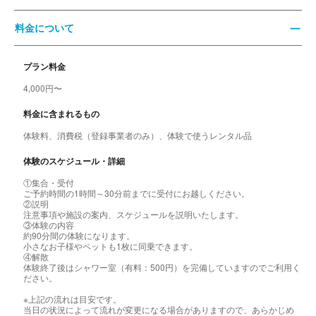
料金について
プラン料金
4,000円〜
料金に含まれるもの
体験料、消費税（登録事業者のみ）、体験で使うレンタル品
体験のスケジュール・詳細
①集合・受付
ご予約時間の1時間～30分前までに受付にお越しください。
②説明
注意事項や施設の案内、スケジュールを説明いたします。
③体験の内容
約90分間の体験になります。
小さなお子様やペットも1枚に同乗できます。
④解散
体験終了後はシャワー室（有料：500円）を完備していますのでご利用く
ださい。
※上記の流れは目安です。
当日の状況によって流れが変更になる場合がありますので、あらかじめ