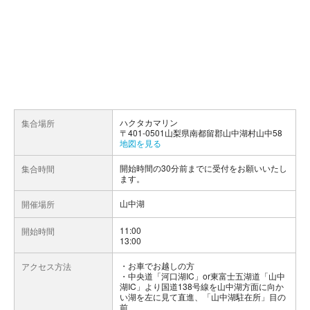
ハクタカマリン
集合場所
〒401-0501山梨県南都留郡山中湖村山中58
地図を見る
開始時間の30分前までに受付をお願いいたし
集合時間
ます。
山中湖
開催場所
11:00
開始時間
13:00
お車でお越しの方
アクセス方法
・中央道「河口湖IC」or東富士五湖道「山中
湖IC」より国道138号線を山中湖方面に向か
い湖を左に見て直進、「山中湖駐在所」目の
前