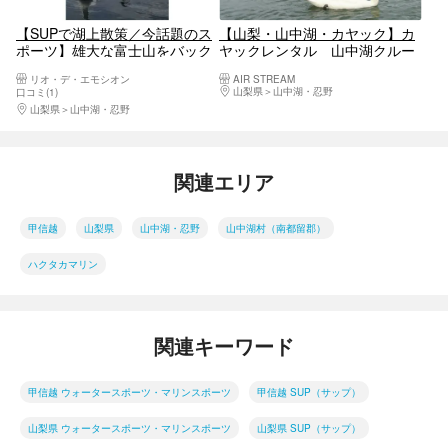
【SUPで湖上散策／今話題のス
【山梨・山中湖・カヤック】カ
ポーツ】雄大な富士山をバック
ヤックレンタル 山中湖クルー
に山中湖でSUP体験
ジング 初心者講習付！
リオ・デ・エモシオン
AIR STREAM
山梨県
山中湖・忍野
口コミ(1)
山梨県
山中湖・忍野
関連エリア
甲信越
山梨県
山中湖・忍野
山中湖村（南都留郡）
ハクタカマリン
関連キーワード
甲信越 ウォータースポーツ・マリンスポーツ
甲信越 SUP（サップ）
山梨県 ウォータースポーツ・マリンスポーツ
山梨県 SUP（サップ）