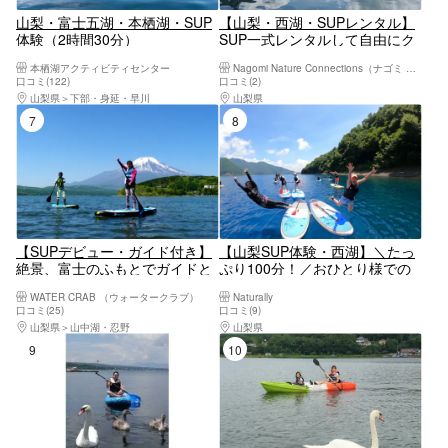
山梨・富士五湖・本栖湖・SUP
【山梨・西湖・SUPレンタル】
体験（2時間30分）
SUP一式レンタルして自由にク
ルージング！120分
本栖湖アクティビティセンター
Nagomi Nature Connections（ナゴミ ネイチャー コネクションズ）
口コミ(122)
口コミ(2)
山梨県
下部・身延・早川
山梨県
河口湖・西湖・富士吉田・精進湖・本
7位
8位
【SUPデビュー・ガイド付き】
【山梨SUP体験・西湖】＼たっ
絶景、富士のふもとでガイドと
ぷり100分！／おひとり様での
一緒にSUPツーリング（2時
参加もOK！初心者の方にもおす
WATER CRAB （ウォータークラブ）
Naturally
間）＜山梨・山中湖＞
すめです♪
口コミ(25)
口コミ(9)
山梨県
山中湖・忍野
山梨県
河口湖・西湖・富士吉田・精進湖・本
9位
10位