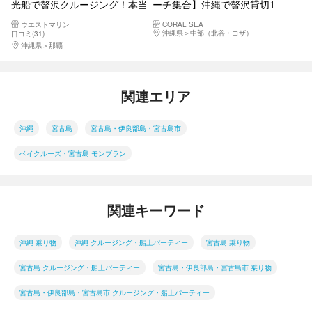
光船で贅沢クルージング！本当
ーチ集合】沖縄で贅沢貸切1
に海の中にいるみたい！
日！ボートチャーターでアイラ
ウエストマリン
CORAL SEA
ンドホッピング満喫プラン♪新
沖縄県
中部（北谷・コザ）
口コミ(31)
規OPEN記念実地中！
沖縄県
那覇
関連エリア
沖縄
宮古島
宮古島・伊良部島・宮古島市
ベイクルーズ・宮古島 モンブラン
関連キーワード
沖縄 乗り物
沖縄 クルージング・船上パーティー
宮古島 乗り物
宮古島 クルージング・船上パーティー
宮古島・伊良部島・宮古島市 乗り物
宮古島・伊良部島・宮古島市 クルージング・船上パーティー