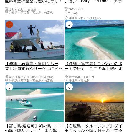
世界有数の星空に逢いに行く！
ション！Beryl The Ride エメラ
三線を聴きながら海から見上げ
ルドの絶景、ワルミ海峡を満喫
ぷしぃぬしま 石垣店
G•SCROLL
る満天の星空＜星空ガイド・三
しよう！！ 【沖縄・古宇利島・
沖縄県
石垣島・西表島・竹富島
口コミ(4)
線生ライブ付／1ドリンク付／
羽地内海・クルージング】
沖縄県
北部・やんばる
市街地送迎無料＞
3位
4位
【沖縄・石垣島・貸切クルー
【沖縄・宮古島】こだわりのボ
ズ】社員旅行やサークルにピッ
ートで行く【ユニの浜】濡れず
タリ！豪華なクルーザーをチャ
に上陸可能！マリーナ発着で伊
初心者専門店NEOMARINE石垣島
宮古島JETクルーズ
ーターして石垣島の海を満喫し
良部大橋をくぐるプチクルージ
沖縄県
石垣島・西表島・竹富島
沖縄県
宮古島
よう！
ング【ドローン撮影無料】
5位
6位
【宮古島/送迎可】幻の島 ユニ
【石垣島・クルージング】ダイ
の浜上陸&クルーズ 両方楽し
ナミックな夕陽を眺める！黄金