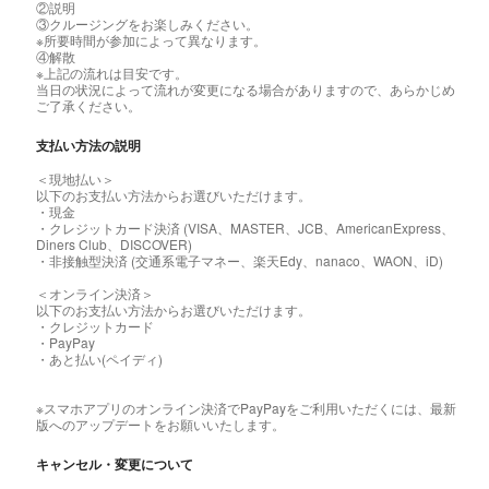
②説明
③クルージングをお楽しみください。
※所要時間が参加によって異なります。
④解散
※上記の流れは目安です。
当日の状況によって流れが変更になる場合がありますので、あらかじめ
ご了承ください。
支払い方法の説明
＜現地払い＞
以下のお支払い方法からお選びいただけます。
・現金
・クレジットカード決済 (VISA、MASTER、JCB、AmericanExpress、
Diners Club、DISCOVER)
・非接触型決済 (交通系電子マネー、楽天Edy、nanaco、WAON、iD)
＜オンライン決済＞
以下のお支払い方法からお選びいただけます。
・クレジットカード
・PayPay
・あと払い(ペイディ)
※スマホアプリのオンライン決済でPayPayをご利用いただくには、最新
版へのアップデートをお願いいたします。
キャンセル・変更について