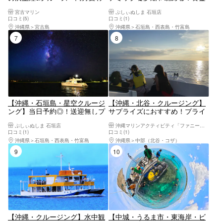
めるツアー1.5h 上級ボートで優
色に輝くマジックアワーで感動
宮古マリン
ぷしぃぬしま 石垣店
雅にリゾート気分◎個トイレ、
体験！＜1ドリンク付／市街地
口コミ(5)
口コミ(1)
冷房完備！お子様割有り 送迎
送迎無料＞
沖縄県
宮古島
沖縄県
石垣島・西表島・竹富島
車までも豪華！
7位
8位
【沖縄・石垣島・星空クルージ
【沖縄・北谷・クルージング】
ング】当日予約◎！送迎無しプ
サプライズにおすすめ！プライ
ラン！世界有数の星空に逢いに
ベートサンセットクルーズ
ぷしぃぬしま 石垣店
沖縄マリンアクティビティ「ファニーパル」
行く！ 三線を聴きながら見る満
口コミ(1)
口コミ(1)
天の星空＜星空ガイド・三線生
沖縄県
石垣島・西表島・竹富島
沖縄県
中部（北谷・コザ）
ライブ／1ドリンク＞
9位
10位
【沖縄・クルージング】水中観
【中城・うるま市・東海岸・ビ