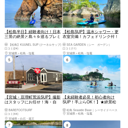
【松島半日】経験者向け！日本
【松島SUP】温水シャワー・更
三景の絶景と島々を巡るプレミ
衣室完備！カフェドリンク付！
アムSUPクルージング【写真デ
駅徒歩1分！真夏日でも店舗併
【松島】KUUNEL SUP (クーネルサップ)
SEA GARDEN（シー ガーデン）
ータ/備品レンタル無料
設で涼しく安心！どの世代にも
口コミ(24)
口コミ(11)
人気No1！未経験者大歓迎！当
宮城県
松島・塩竈
宮城県
松島・塩竈
日予約もOK！
5位
6位
【宮城・亘理町荒浜SUP】撮影
【未経験者必見！初心者向け
はスタッフにお任せ！海・自
SUP！手ぶらOK！】★絶景松
然・風景を全て楽しめるSUP体
島・馬の背★少人数向けプラベ
BAREFOOTSURF
松島 Seaside Base｜シーサイドベース
験！
ートSUP★無料温水シャワー★
宮城県
松島・塩竈
口コミ(44)
駅徒歩7分★手ぶらOK★女性、
宮城県
白石・蔵王
カップル、ファミリー、未経験
7位
8位
者大歓迎！