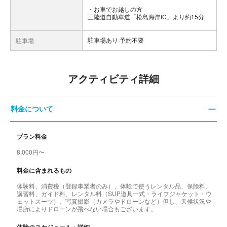
お車でお越しの方
三陸道自動車道「松島海岸IC」より約15分
駐車場あり 予約不要
駐車場
アクティビティ詳細
料金について
プラン料金
8,000円〜
料金に含まれるもの
体験料、消費税（登録事業者のみ）、体験で使うレンタル品、保険料、
講習料、ガイド料、レンタル料（SUP道具一式・ライフジャケット・ウ
ェットスーツ）、写真撮影（カメラやドローンなど）但し、天候状況や
場所によりドローンが飛べない場合もございます。