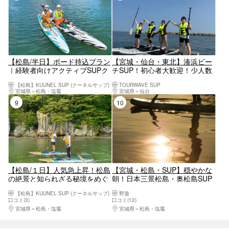
【松島/半日】ボード持込プラン
【宮城・仙台・東北】湊浜ビー
｜経験者向けアクティブSUPク
チSUP！初心者大歓迎！少人数
ルージング【写真データ無料】
でのSUP体験！～ご希望の方に
【松島】KUUNEL SUP (クーネルサップ)
TOURWAVE SUP
はビーチクリーン体験付～初心
宮城県
松島・塩竈
宮城県
仙台
者・ファミリー・カップル歓
9位
10位
迎！JR仙石線「多賀城駅」より
無料送迎あり！
【松島/１日】人気急上昇！松島
【宮城・松島・SUP】穏やかな
の絶景と知られざる秘境をめぐ
朝！日本三景松島・奥松島SUP
るSUPツアー【写真データ/備品
サンライズツアー（写真・動画
【松島】KUUNEL SUP (クーネルサップ)
野遊
レンタル無料】
プレゼント付き）
口コミ(3)
口コミ(12)
宮城県
松島・塩竈
宮城県
松島・塩竈