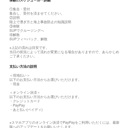
体験のスケジュール・詳細
①集合・受付
集合し、受付を済ませてください。
②説明
陸上で漕ぎ方と海上事故防止の知識説明
③体験
SUPでクルージングへ
④解散
SUPフィーバック、解散
※上記の流れは目安です。
当日の状況によって流れが変更になる場合がありますので、あらかじめ
ご了承ください。
支払い方法の説明
＜現地払い＞
以下のお支払い方法からお選びいただけます。
・現金
＜オンライン決済＞
以下のお支払い方法からお選びいただけます。
・クレジットカード
・PayPay
・あと払い(ペイディ)
※スマホアプリのオンライン決済でPayPayをご利用いただくには、最新
版へのアップデートをお願いいたします。