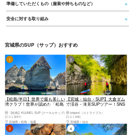
準備していただくもの（服装や持ちものなど）
安全に対する取り組み
宮城県のSUP（サップ）おすすめ
1位
2位
【松島/半日】世界で最も美しい
【宮城・仙台・SUP】大倉ダム
湾クラブ！世界が認めた「松島
で渓谷・滝見SUPツアー！SNS
湾」SUP体験ツアー。 世界レベ
映えする写真無料プレゼント！
【松島】KUUNEL SUP (クーネルサップ)
stripes!（ストライプス）
ルの海を体感しよう！ 【写真デ
＜仙台駅から車で30分＞
口コミ(231)
口コミ(46)
ータ/備品レンタル無料】
宮城県
松島・塩竈
宮城県
仙台
3位
4位