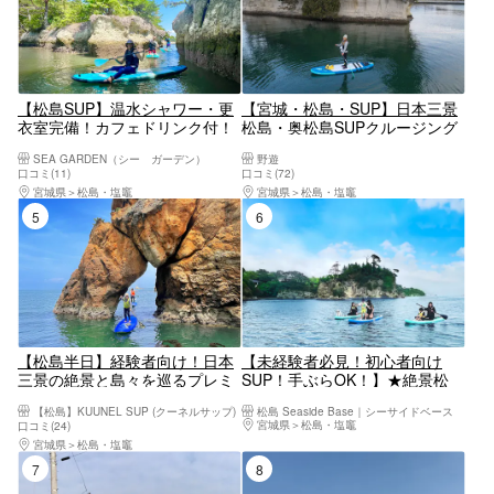
【松島SUP】温水シャワー・更
【宮城・松島・SUP】日本三景
衣室完備！カフェドリンク付！
松島・奥松島SUPクルージング
駅徒歩1分！真夏日でも店舗併
ツアー（写真・動画プレゼント
SEA GARDEN（シー ガーデン）
野遊
設で涼しく安心！どの世代にも
付き）
口コミ(11)
口コミ(72)
人気No1！未経験者大歓迎！当
宮城県
松島・塩竈
宮城県
松島・塩竈
日予約もOK！
5位
6位
【松島半日】経験者向け！日本
【未経験者必見！初心者向け
三景の絶景と島々を巡るプレミ
SUP！手ぶらOK！】★絶景松
アムSUPクルージング【写真デ
島・馬の背★少人数向けプラベ
【松島】KUUNEL SUP (クーネルサップ)
松島 Seaside Base｜シーサイドベース
ータ/備品レンタル無料
ートSUP★無料温水シャワー★
宮城県
松島・塩竈
口コミ(24)
駅徒歩7分★手ぶらOK★女性、
宮城県
松島・塩竈
カップル、ファミリー、未経験
7位
8位
者大歓迎！