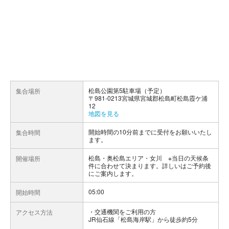
松島公園第5駐車場（予定）
集合場所
〒981-0213宮城県宮城郡松島町松島霞ケ浦
12
地図を見る
開始時間の10分前までに受付をお願いいたし
集合時間
ます。
松島・奥松島エリア・女川 ※当日の天候条
開催場所
件に合わせて決まります。詳しいはご予約後
にご案内します。
05:00
開始時間
交通機関をご利用の方
アクセス方法
JR仙石線「松島海岸駅」から徒歩約5分