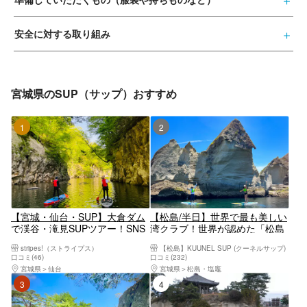
安全に対する取り組み
宮城県のSUP（サップ）おすすめ
1位
2位
【宮城・仙台・SUP】大倉ダム
【松島/半日】世界で最も美しい
で渓谷・滝見SUPツアー！SNS
湾クラブ！世界が認めた「松島
映えする写真無料プレゼント！
湾」SUP体験ツアー。 世界レベ
stripes!（ストライプス）
【松島】KUUNEL SUP (クーネルサップ)
＜仙台駅から車で30分＞
ルの海を体感しよう！ 【写真デ
口コミ(46)
口コミ(232)
ータ/備品レンタル無料】
宮城県
仙台
宮城県
松島・塩竈
3位
4位