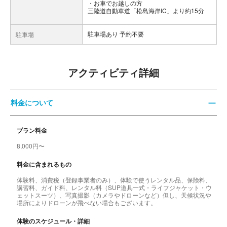
お車でお越しの方
三陸道自動車道「松島海岸IC」より約15分
駐車場あり 予約不要
駐車場
アクティビティ詳細
料金について
プラン料金
8,000円〜
料金に含まれるもの
体験料、消費税（登録事業者のみ）、体験で使うレンタル品、保険料、
講習料、ガイド料、レンタル料（SUP道具一式・ライフジャケット・ウ
ェットスーツ）、写真撮影（カメラやドローンなど）但し、天候状況や
場所によりドローンが飛べない場合もございます。
体験のスケジュール・詳細