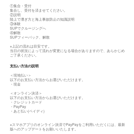
①集合・受付
集合し、受付を済ませてください。
②説明
陸上で漕ぎ方と海上事故防止の知識説明
③体験
SUPでクルージングへ
④解散
SUPフィーバック、解散
※上記の流れは目安です。
当日の状況によって流れが変更になる場合がありますので、あらかじめ
ご了承ください。
支払い方法の説明
＜現地払い＞
以下のお支払い方法からお選びいただけます。
・現金
＜オンライン決済＞
以下のお支払い方法からお選びいただけます。
・クレジットカード
・PayPay
・あと払い(ペイディ)
※スマホアプリのオンライン決済でPayPayをご利用いただくには、最新
版へのアップデートをお願いいたします。