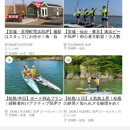
【宮城・亘理町荒浜SUP】撮影
【宮城・仙台・東北】湊浜ビー
はスタッフにお任せ！海・自
チSUP！初心者大歓迎！少人数
然・風景を全て楽しめるSUP体
でのSUP体験！～ご希望の方に
BAREFOOTSURF
TOURWAVE SUP
験！
はビーチクリーン体験付～初心
宮城県
仙台
口コミ(44)
者・ファミリー・カップル歓
宮城県
白石・蔵王
迎！JR仙石線「多賀城駅」より
9位
10位
無料送迎あり！
【松島/半日】ボード持込プラン
【松島/１日】人気急上昇！松島
｜経験者向けアクティブSUPク
の絶景と知られざる秘境をめぐ
ルージング【写真データ無料】
るSUPツアー【写真データ/備品
【松島】KUUNEL SUP (クーネルサップ)
【松島】KUUNEL SUP (クーネルサップ)
レンタル無料】
宮城県
松島・塩竈
口コミ(3)
宮城県
松島・塩竈