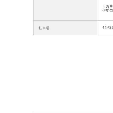
お車
伊勢自
4台収
駐車場