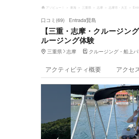
アソビュー！
東海
三重県
志摩
志摩市・大王
Ent
口コミ(69)
Entrada賢島
【三重・志摩・クルージン
ルージング体験
三重県
志摩
クルージング・船上パ
アクティビティ概要
アクセ