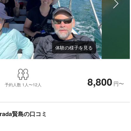
体験の様子を見る
8,800
円
〜
予約人数
1人〜12人
trada賢島の口コミ