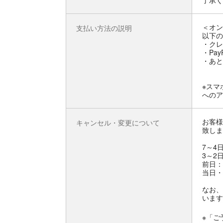
了承く
＜オン
支払い方法の説明
以下の
・クレ
・Pay
・あと
※スマ
へのア
お客様
キャンセル・変更について
致しま
7～4
3～2
前日：
当日・
なお、
います
※「ご