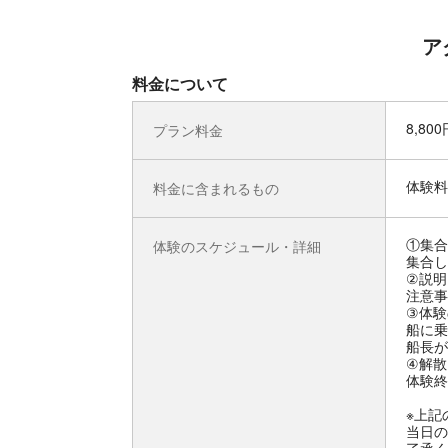
ア
料金について
8,80
プラン料金
体験料
料金に含まれるもの
①集合
体験のスケジュール・詳細
集合し
②説明
注意事
③体験
船に乗
船長が
④解散
体験終
※上記
当日の