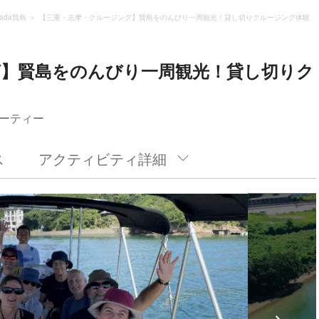
rada賢島
【三重・志摩・クルージング】賢島をのんびり一周観光！貸し切りクルージング体験
グ】賢島をのんびり一周観光！貸し切りク
ーティー
ス
アクティビティ詳細