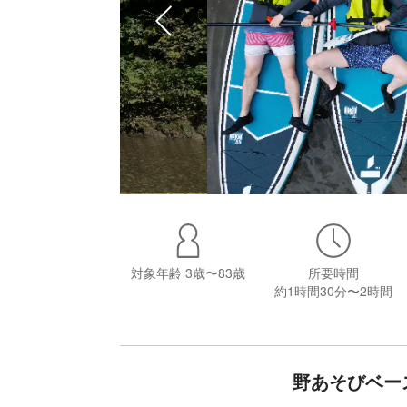
対象年齢
3歳〜83歳
所要時間
約1時間30分〜2時間
野あそびベー