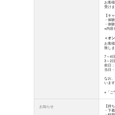
お客様
受けま
【キャ
・体験
・体験
※内容
＜オン
お客様
致しま
7～4
3～2
前日：
当日・
なお、
います
※「ご
【持ち
お知らせ
・下着
・時期