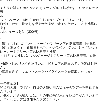
ても良い靴またはかかとのあるサンダル（脱げやすいためクロック
可）
ル
スマホケース（首からかけられるタイプがおすすめです）
室が狭いため、着替えを済ませた状態で来ていただくことを推奨し
ます
タルシューズあり（300円）
】
～5月：長袖長ズボンのジャージやフリース等の防寒着着用を推奨
～9月：乾きやすい化繊素材のTシャツ短パン、気温によってはウィ
レーカーやフリース等の防寒着を推奨
月～11月：長袖長ズボンのジャージやフリース等の防寒着着用を推
や虫刺されのリスクがあるため、ビキニ等の露出の多い服装はお控
さい
の気温をみて、ウェットスーツやドライスーツを貸出いたします
）
ーの留意点】
的に雨天決行ですが、前日の天気や川の状況からツアーを中止する
ございます
が低く、水温が低い日は、川の中に飛び込めない場合がございます
がすぐれない方は参加をご遠慮ください