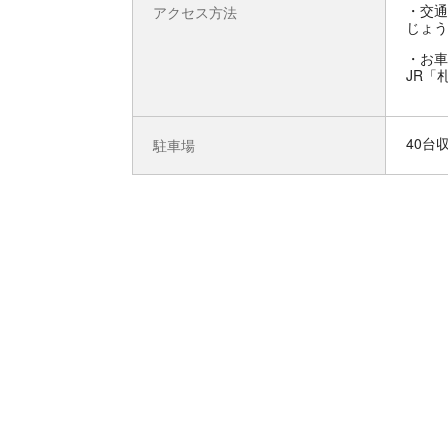
交通
アクセス方法
じょう
お車
JR「
40台
駐車場