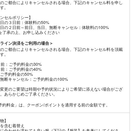
のご都合によりキャンセルされる場合、下記のキャンセル料を申し
す。
ンセルポリシー】
日の３日前：体験料の50%
日の２日前～前日、当日、無断キャンセル：体験料の100%
を了承の上、お申し込みください
ライン決済をご利用の場合＞
のご都合によりキャンセルされる場合、下記のキャンセル料を頂戴
す。
日前：ご予約料金の30%
日前：ご予約料金の40%
ご予約料金の50%
無断キャンセル：ご予約料金の100%
変更のご要望は時期や予約状況によりご希望に添えない場合がござ
。あらかじめご了承ください。
予約料金」は、クーポン/ポイントを適用する前の金額です。
物】
を含む着替え
に合わせた濡れても良い服（下記の【服装】を参考にしてくださ