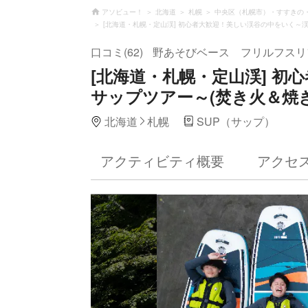
アソビュー！
北海道
札幌
中央区（札幌市）・すすきの
[北海道・札幌・定山渓] 初心者大歓迎！美しい渓谷の中をいく～
口コミ(62)
野あそびベース フリルフスリ
[北海道・札幌・定山渓] 
サップツアー～(焚き火＆焼
北海道
札幌
SUP（サップ）
アクティビティ概要
アクセ