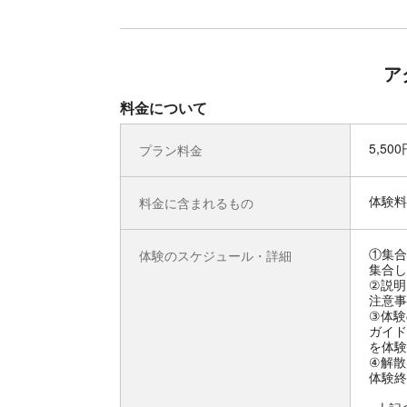
ア
料金について
5,50
プラン料金
体験料
料金に含まれるもの
①集合
体験のスケジュール・詳細
集合し
②説明
注意事
③体験
ガイド
を体験
④解散
体験終