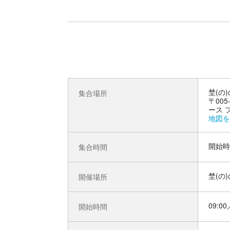
埜(の
集合場所
〒00
ース 
地図を
開始時
集合時間
埜(の
開催場所
09:00
開始時間