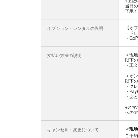
※上記
当日の
了承く
【オプ
オプション・レンタルの説明
・ドロ
・Go
＜現地
支払い方法の説明
以下の
・現金
＜オン
以下の
・クレ
・Pay
・あと
※スマ
へのア
＜現地
キャンセル・変更について
ご予約