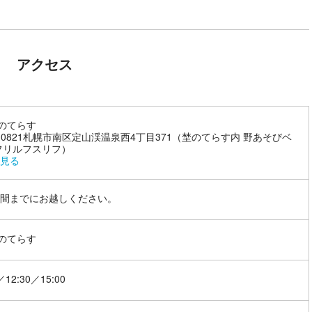
アクセス
)のてらす
5-0821札幌市南区定山渓温泉西4丁目371（埜のてらす内 野あそびベ
フリルフスリフ）
見る
間までにお越しください。
)のてらす
／12:30／15:00