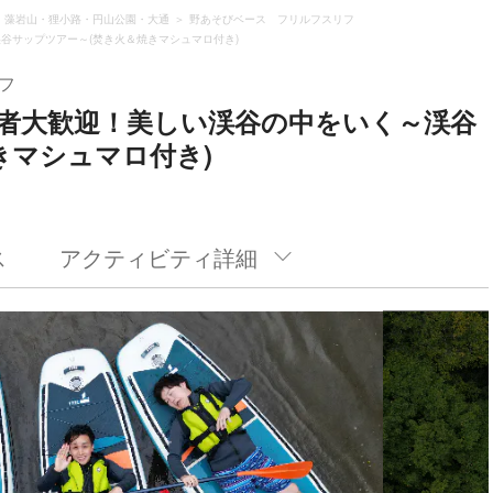
・藻岩山・狸小路・円山公園・大通
野あそびベース フリルフスリフ
渓谷サップツアー～(焚き火＆焼きマシュマロ付き)
フ
初心者大歓迎！美しい渓谷の中をいく～渓谷
きマシュマロ付き)
ス
アクティビティ詳細