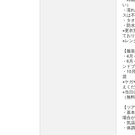
い）
・濡れ
スは不
・タオ
・防水
※更衣
ており
※レン
【服装
・4月
・6月
ンドブ
・10
奨
※ケガ
えくだ
※当日
（無料
【ツア
・基本
場合が
・気温
・体調