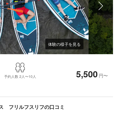
体験の様子を見る
5,500
円
〜
予約人数
2人〜10人
ス フリルフスリフの口コミ