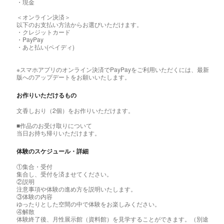
・現金
＜オンライン決済＞
以下のお支払い方法からお選びいただけます。
・クレジットカード
・PayPay
・あと払い(ペイディ)
※スマホアプリのオンライン決済でPayPayをご利用いただくには、最新
版へのアップデートをお願いいたします。
お作りいただけるもの
文香しおり（2個）をお作りいただけます。
■作品のお受け取りについて
当日お持ち帰りいただけます。
体験のスケジュール・詳細
①集合・受付
集合し、受付を済ませてください。
②説明
注意事項や体験の進め方を説明いたします。
③体験の内容
ゆったりとした空間の中で体験をお楽しみください。
④解散
体験終了後、月性展示館（資料館）を見学することができます。（別途