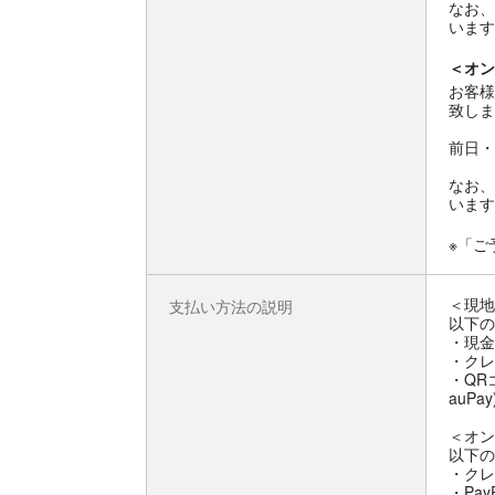
なお、
います
＜オン
お客様
致しま
前日・
なお、
います
※「ご
＜現地
支払い方法の説明
以下の
・現金
・クレ
・QR
auPay
＜オン
以下の
・クレ
・Pay