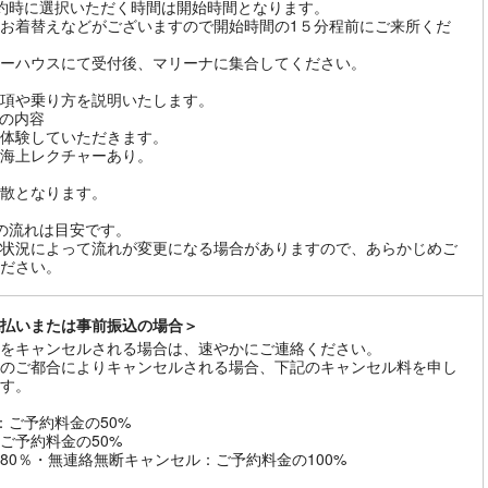
約時に選択いただく時間は開始時間となります。
お着替えなどがございますので開始時間の1５分程前にご来所くだ
ーハウスにて受付後、マリーナに集合してください。
項や乗り方を説明いたします。
の内容
を体験していただきます。
海上レクチャーあり。
散となります。
の流れは目安です。
状況によって流れが変更になる場合がありますので、あらかじめご
ださい。
払いまたは事前振込の場合＞
をキャンセルされる場合は、速やかにご連絡ください。
のご都合によりキャンセルされる場合、下記のキャンセル料を申し
す。
：ご予約料金の50%
ご予約料金の50%
80％・無連絡無断キャンセル：ご予約料金の100%