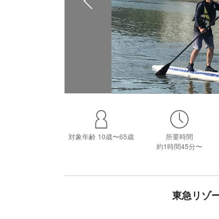
対象年齢
10歳〜65歳
所要時間
約1時間45分〜
東急リゾ