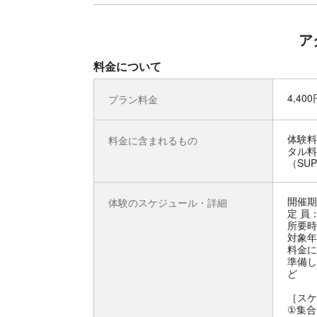
ア
料金について
4,40
プラン料金
体験料
料金に含まれるもの
タル料
（SU
開催期
体験のスケジュール・詳細
定 員
所要時
対象年
料金に
準備し
ど
［スケ
①集合