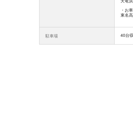
天竜浜
お車
東名高
40台
駐車場