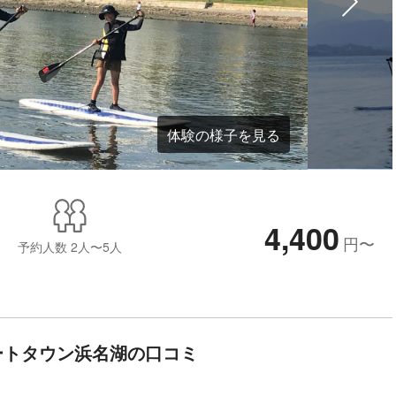
体験の様子を見る
4,400
円
〜
予約人数
2人〜5人
ートタウン浜名湖の口コミ