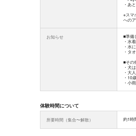
・あと
※スマ
へのア
■準備
お知らせ
・水着
・水に
・タオ
■その
・犬は
・大人
・10
・小雨
体験時間について
約1時
所要時間（集合〜解散）