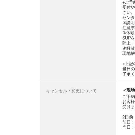
※ご予
受付や
さい。
センタ
②説明
注意事
③体験
SUP
陸上・
④解散
現地解
※上記
当日の
了承く
＜現地
キャンセル・変更について
ご予約
お客様
受けま
2日前
前日：
当日：