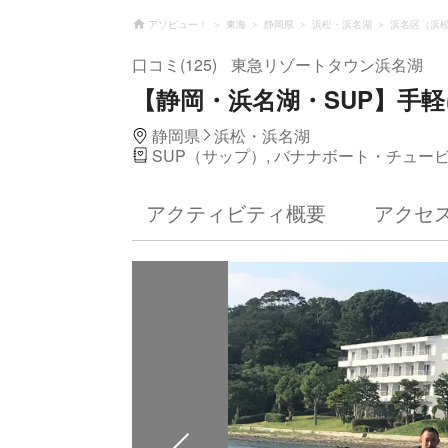
アソビュー！
東海
静岡県
浜松・浜名湖
浜名区（浜
口コミ(125)
東急リゾートタウン浜名湖
【静岡・浜名湖・SUP】手軽
静岡県
浜松・浜名湖
SUP（サップ）, バナナボート・チュー
アクティビティ概要
アクセ