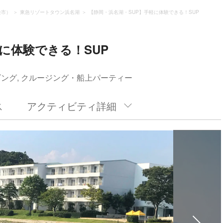
松市）
東急リゾートタウン浜名湖
【静岡・浜名湖・SUP】手軽に体験できる！SUP
に体験できる！SUP
ビング, クルージング・船上パーティー
ス
アクティビティ詳細