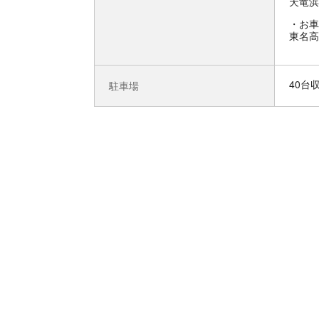
天竜浜
お車
東名高
40台
駐車場