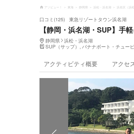
アソビュー！
東海
静岡県
浜松・浜名湖
浜名区（浜
口コミ(125)
東急リゾートタウン浜名湖
【静岡・浜名湖・SUP】手軽
静岡県
浜松・浜名湖
SUP（サップ）, バナナボート・チュー
アクティビティ概要
アクセ