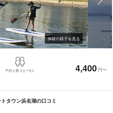
体験の様子を見る
4,400
円
〜
予約人数
2人〜5人
ートタウン浜名湖の口コミ