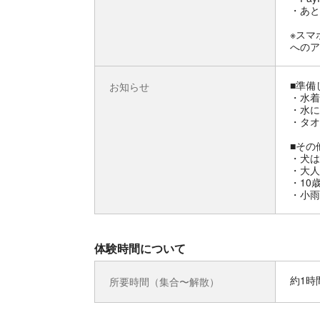
・あと
※スマ
へのア
■準備
お知らせ
・水着
・水に
・タオ
■その
・犬は
・大人
・10
・小雨
体験時間について
約1時
所要時間（集合〜解散）