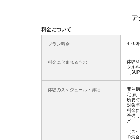
ア
料金について
4,40
プラン料金
体験料
料金に含まれるもの
タル料
（SU
開催期
体験のスケジュール・詳細
定 員
所要時
対象年
料金に
準備し
ど
［スケ
①集合