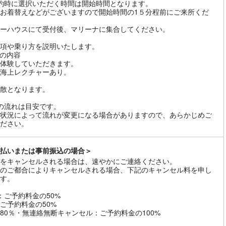
約時に選択いただく時間は開始時間となります。
お着替えなどがございますので開始時間の1５分程前にご来所くだ
ーハウスにて受付後、マリーナに集合してください。
項や乗り方を説明いたします。
の内容
を体験していただきます。
海上レクチャーあり。
散となります。
の流れは目安です。
状況によって流れが変更になる場合がありますので、あらかじめご
ださい。
払いまたは事前振込の場合＞
をキャンセルされる場合は、速やかにご連絡ください。
のご都合によりキャンセルされる場合、下記のキャンセル料を申し
す。
：ご予約料金の50%
ご予約料金の50%
80％・無連絡無断キャンセル：ご予約料金の100%