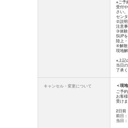
※ご予
受付や
さい。
センタ
②説明
注意事
③体験
SUP
陸上・
④解散
現地解
※上記
当日の
了承く
＜現地
キャンセル・変更について
ご予約
お客様
受けま
2日前
前日：
当日：