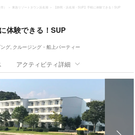
松市）
東急リゾートタウン浜名湖
【静岡・浜名湖・SUP】手軽に体験できる！SUP
に体験できる！SUP
ビング, クルージング・船上パーティー
ス
アクティビティ詳細