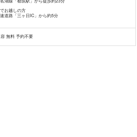
名湖線「都筑駅」から徒歩約23分
でお越しの方
速道路「三ヶ日IC」から約5分
収容 無料 予約不要