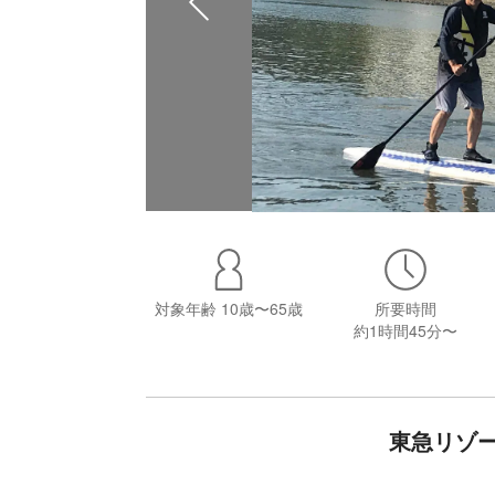
対象年齢
10歳〜65歳
所要時間
約1時間45分〜
東急リゾ