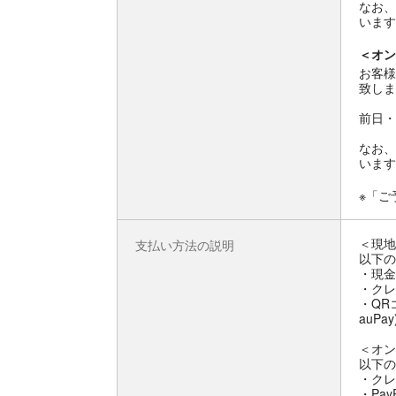
なお、
います
＜オン
お客様
致しま
前日・
なお、
います
※「ご
＜現地
支払い方法の説明
以下の
・現金
・クレ
・QR
auPay
＜オン
以下の
・クレ
・Pay