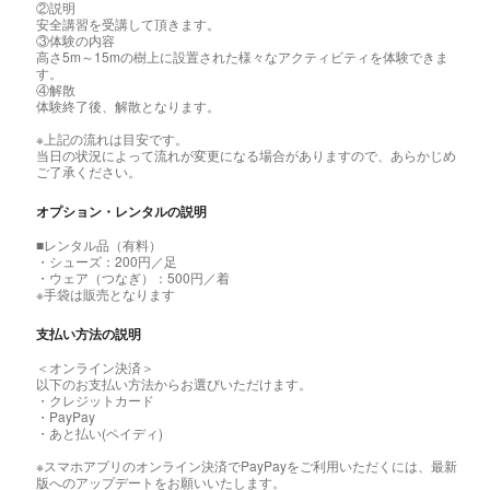
②説明
安全講習を受講して頂きます。
③体験の内容
高さ5m～15mの樹上に設置された様々なアクティビティを体験できま
す。
④解散
体験終了後、解散となります。
※上記の流れは目安です。
当日の状況によって流れが変更になる場合がありますので、あらかじめ
ご了承ください。
オプション・レンタルの説明
■レンタル品（有料）
・シューズ：200円／足
・ウェア（つなぎ）：500円／着
※手袋は販売となります
支払い方法の説明
＜オンライン決済＞
以下のお支払い方法からお選びいただけます。
・クレジットカード
・PayPay
・あと払い(ペイディ)
※スマホアプリのオンライン決済でPayPayをご利用いただくには、最新
版へのアップデートをお願いいたします。