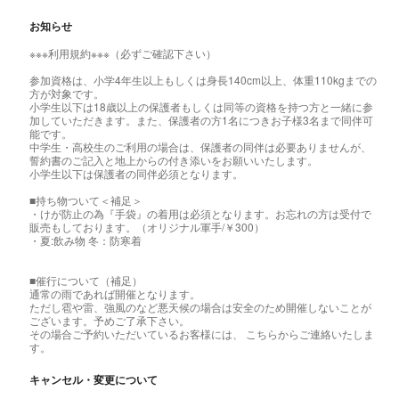
お知らせ
※※※利用規約※※※（必ずご確認下さい）
参加資格は、小学4年生以上もしくは身長140cm以上、体重110kgまでの
方が対象です。
小学生以下は18歳以上の保護者もしくは同等の資格を持つ方と一緒に参
加していただきます。また、保護者の方1名につきお子様3名まで同伴可
能です。
中学生・高校生のご利用の場合は、保護者の同伴は必要ありませんが、
誓約書のご記入と地上からの付き添いをお願いいたします。
小学生以下は保護者の同伴必須となります。
■持ち物ついて＜補足＞
・けが防止の為『手袋』の着用は必須となります。お忘れの方は受付で
販売もしております。（オリジナル軍手/￥300）
・夏:飲み物 冬：防寒着
■催行について（補足）
通常の雨であれば開催となります。
ただし雹や雷、強風のなど悪天候の場合は安全のため開催しないことが
ございます。予めご了承下さい。
その場合ご予約いただいているお客様には、 こちらからご連絡いたしま
す。
キャンセル・変更について