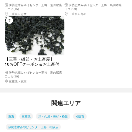
燥ワカメ詰め放題体験
乾燥ワカメ詰め放題体験
伊勢志摩みやげセンター王将 道の駅店
伊勢志摩みやげセンター王将 鳥羽本店
口コミ(15)
口コミ(9)
三重県
志摩
三重県
鳥羽
7位
【三重・磯部・お土産屋】
10％OFFクーポン＆お土産付
き！乾燥ワカメ詰め放題体験
伊勢志摩みやげセンター王将 道の駅店
口コミ(10)
三重県
志摩
関連エリア
東海
三重県
津・久居・美杉・松阪
松阪市
伊勢志摩みやげセンター王将 松阪店