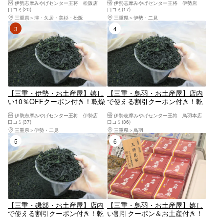
伊勢志摩みやげセンター王将 松阪店
伊勢志摩みやげセンター王将 伊勢店
口コミ(20)
口コミ(17)
三重県
津・久居・美杉・松阪
三重県
伊勢・二見
3位
4位
【三重・伊勢・お土産屋】嬉し
【三重・鳥羽・お土産屋】店内
い10％OFFクーポン付き！乾燥
で使える割引クーポン付き！乾
ワカメ詰め放題体験
燥ワカメ詰め放題体験
伊勢志摩みやげセンター王将 伊勢店
伊勢志摩みやげセンター王将 鳥羽本店
口コミ(37)
口コミ(36)
三重県
伊勢・二見
三重県
鳥羽
5位
6位
【三重・磯部・お土産屋】店内
【三重・鳥羽・お土産屋】嬉し
で使える割引クーポン付き！乾
い割引クーポン＆お土産付き！