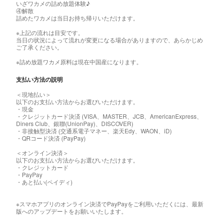
いざワカメの詰め放題体験♪
④解散
詰めたワカメは当日お持ち帰りいただけます。
※上記の流れは目安です。
当日の状況によって流れが変更になる場合がありますので、あらかじめ
ご了承ください。
※詰め放題ワカメ原料は現在中国産になります。
支払い方法の説明
＜現地払い＞
以下のお支払い方法からお選びいただけます。
・現金
・クレジットカード決済 (VISA、MASTER、JCB、AmericanExpress、
Diners Club、銀聯(UnionPay)、DISCOVER)
・非接触型決済 (交通系電子マネー、楽天Edy、WAON、iD)
・QRコード決済 (PayPay)
＜オンライン決済＞
以下のお支払い方法からお選びいただけます。
・クレジットカード
・PayPay
・あと払い(ペイディ)
※スマホアプリのオンライン決済でPayPayをご利用いただくには、最新
版へのアップデートをお願いいたします。