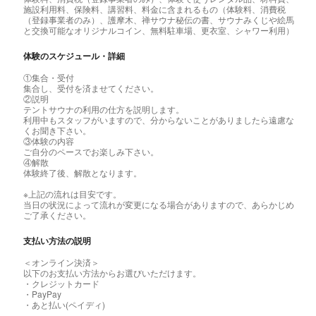
施設利用料、保険料、講習料、料金に含まれるもの（体験料、消費税
（登録事業者のみ）、護摩木、禅サウナ秘伝の書、サウナみくじや絵馬
と交換可能なオリジナルコイン、無料駐車場、更衣室、シャワー利用）
体験のスケジュール・詳細
①集合・受付
集合し、受付を済ませてください。
②説明
テントサウナの利用の仕方を説明します。
利用中もスタッフがいますので、分からないことがありましたら遠慮な
くお聞き下さい。
③体験の内容
ご自分のペースでお楽しみ下さい。
④解散
体験終了後、解散となります。
※上記の流れは目安です。
当日の状況によって流れが変更になる場合がありますので、あらかじめ
ご了承ください。
支払い方法の説明
＜オンライン決済＞
以下のお支払い方法からお選びいただけます。
・クレジットカード
・PayPay
・あと払い(ペイディ)