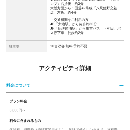
ンプ」右折後、約3分
大阪方面から：国道42号線「八尺鏡野交差
点」左折、約4分
交通機関をご利用の方
JR「太地駅」から徒歩約30分
JR「紀伊勝浦駅」から町営バス「下和田」バ
ス停下車、徒歩約2分
10台収容 無料 予約不要
駐車場
アクティビティ詳細
料金について
プラン料金
5,000円〜
料金に含まれるもの
体験料、消費税（登録事業者のみ）、体験で使うレンタル品、材料費、