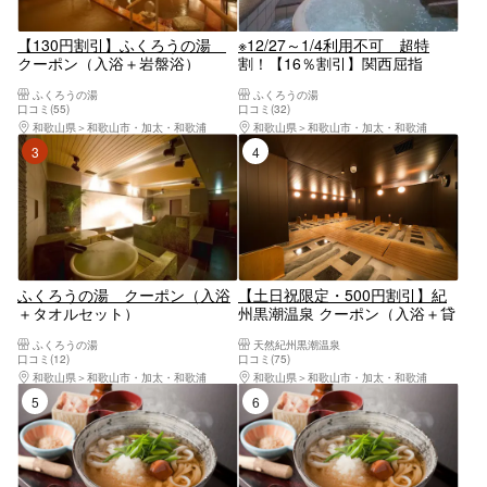
【130円割引】ふくろうの湯
※12/27～1/4利用不可 超特
クーポン（入浴＋岩盤浴）
割！【16％割引】関西屈指
の"泡"で温まる。天然温泉 ふ
ふくろうの湯
ふくろうの湯
くろうの湯 入浴券
口コミ(55)
口コミ(32)
和歌山県
和歌山市・加太・和歌浦
和歌山県
和歌山市・加太・和歌浦
3位
4位
ふくろうの湯 クーポン（入浴
【土日祝限定・500円割引】紀
＋タオルセット）
州黒潮温泉 クーポン（入浴＋貸
タオルセット＋岩盤浴）
ふくろうの湯
天然紀州黒潮温泉
口コミ(12)
口コミ(75)
和歌山県
和歌山市・加太・和歌浦
和歌山県
和歌山市・加太・和歌浦
5位
6位