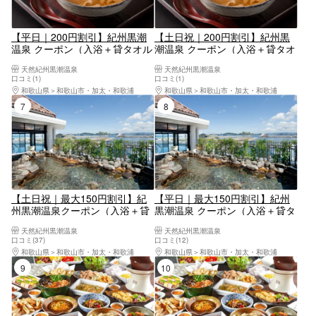
【平日｜200円割引】紀州黒潮
【土日祝｜200円割引】紀州黒
温泉 クーポン（入浴＋貸タオル
潮温泉 クーポン（入浴＋貸タオ
セット＋紀州めん）
ルセット＋紀州めん）
天然紀州黒潮温泉
天然紀州黒潮温泉
口コミ(1)
口コミ(1)
和歌山県
和歌山市・加太・和歌浦
和歌山県
和歌山市・加太・和歌浦
7位
8位
【土日祝｜最大150円割引】紀
【平日｜最大150円割引】紀州
州黒潮温泉クーポン（入浴＋貸
黒潮温泉 クーポン（入浴＋貸タ
タオルセット）※小人は貸フェ
オルセット）小人は貸フェイス
天然紀州黒潮温泉
天然紀州黒潮温泉
イスタオルのみ
タオルのみ
口コミ(37)
口コミ(12)
和歌山県
和歌山市・加太・和歌浦
和歌山県
和歌山市・加太・和歌浦
9位
10位