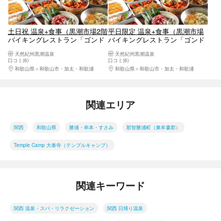
土日祝 温泉+食事（黒潮市場2階
平日限定 温泉+食事（黒潮市場
バイキングレストラン「ゴンド
バイキングレストラン「ゴンド
ワナ」）セットのお得なプラン
ワナ」）がセットのお得なプラ
天然紀州黒潮温泉
天然紀州黒潮温泉
＊利用不可日あり
ン＊利用不可日あり
口コミ(6)
口コミ(6)
和歌山県
和歌山市・加太・和歌浦
和歌山県
和歌山市・加太・和歌浦
関連エリア
関西
和歌山県
勝浦・串本・すさみ
那智勝浦町（東牟婁郡）
Temple Camp 大泰寺（テンプルキャンプ）
関連キーワード
関西 温泉・スパ・リラクゼーション
関西 日帰り温泉