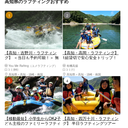
高知県のラフティングおすすめ
1位
2位
【高知・吉野川・ラフティン
【高知・高岡・ラフティング】
グ】 ＜当日も予約可能！＞ 無
1組貸切で安心安全トリップ！
料写真付き！雨の日も最高に楽
仁淀川ラフティング体験 7月8
You Me Rafting（ユメラフティング）
有機高揚
しい♪インスタ映え間違いな
月はこちら
口コミ(86)
口コミ(1)
し！激流の大歩危で半日コース
高知県
高知・須崎・南国
高知県
高知・須崎・南国
（3時間）
3位
4位
【移動最短】小学生からOK♪子
【高知・四万十川・ラフティン
ども主役のファミリーラフティ
グ】 半日ラフティングツアー
ング 移動時間ほぼなし！すぐ川
サップ付き！