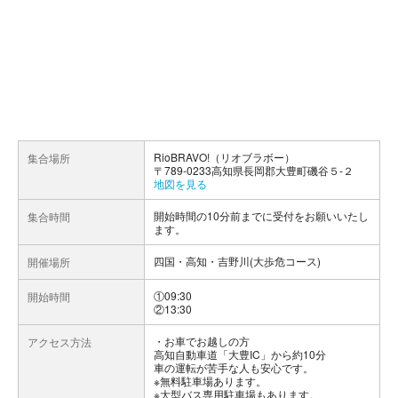
RioBRAVO!（リオブラボー）
集合場所
〒789-0233高知県長岡郡大豊町磯谷５-２
地図を見る
開始時間の10分前までに受付をお願いいたし
集合時間
ます。
四国・高知・吉野川(大歩危コース)
開催場所
①09:30
開始時間
②13:30
お車でお越しの方
アクセス方法
高知自動車道「大豊IC」から約10分
車の運転が苦手な人も安心です。
※無料駐車場あります。
※大型バス専用駐車場もあります。