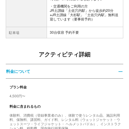
交通機関をご利用の方
JR土讃線「土佐穴内駅」から徒歩約20分
※JR土讃線「大杉駅」「土佐穴内駅」無料送
迎しています（要事前予約）
30台収容 予約不要
駐車場
アクティビティ詳細
料金について
プラン料金
4,500円〜
料金に含まれるもの
体験料、消費税（登録事業者のみ）、体験で使うレンタル品、施設利用
料、保険料、講習料、ガイド料、レンタル料（ウェットジャケット・ウ
ェットスーツ・ライフジャケット・ ヘルメットパドル）、インストラク
ション料、移動費、国内旅行損害保険