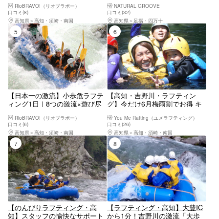
RioBRAVO!（リオブラボー）
NATURAL GROOVE
遊び｜親子で楽しむ安心ラフテ
口コミ(8)
口コミ(32)
ィング体験 穏やかな流れ中心で
高知県
高知・須崎・南国
高知県
足摺・四万十
小学生から参加できる人気ファ
5位
6位
ミリーコース
【日本一の激流】小歩危ラフテ
【高知・吉野川・ラフティン
ィング1日｜8つの激流×遊び尽
グ】今だけ6月梅雨割でお得 キ
くす体験
ッズもシニアも家族みんなで激
RioBRAVO!（リオブラボー）
You Me Rafting（ユメラフティング）
流の大冒険！半日ファミリーラ
口コミ(6)
口コミ(26)
フティング
高知県
高知・須崎・南国
高知県
高知・須崎・南国
7位
8位
【のんびりラフティング・高
【ラフティング・高知】大豊IC
知】スタッフの愉快なサポート
から1分！吉野川の激流「大歩