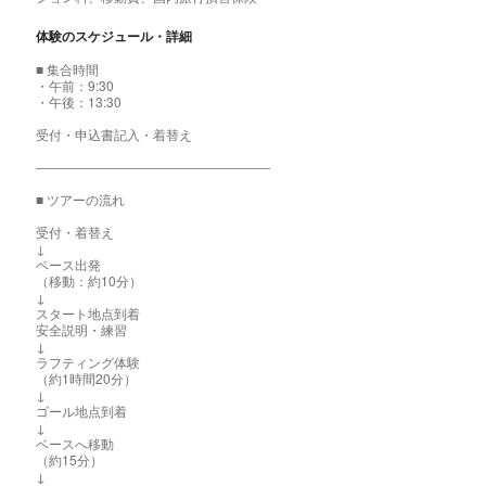
体験のスケジュール・詳細
■ 集合時間
・午前：9:30
・午後：13:30
受付・申込書記入・着替え
――――――――――――――――――
■ ツアーの流れ
受付・着替え
↓
ベース出発
（移動：約10分）
↓
スタート地点到着
安全説明・練習
↓
ラフティング体験
（約1時間20分）
↓
ゴール地点到着
↓
ベースへ移動
（約15分）
↓