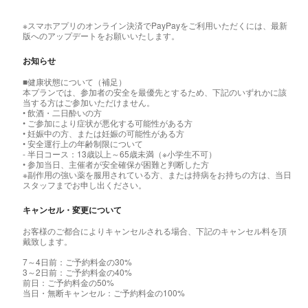
※スマホアプリのオンライン決済でPayPayをご利用いただくには、最新
版へのアップデートをお願いいたします。
お知らせ
■健康状態について（補足）
本プランでは、参加者の安全を最優先とするため、下記のいずれかに該
当する方はご参加いただけません。
• 飲酒・二日酔いの方
• ご参加により症状が悪化する可能性がある方
• 妊娠中の方、または妊娠の可能性がある方
• 安全運行上の年齢制限について
- 半日コース：13歳以上～65歳未満（※小学生不可）
• 参加当日、主催者が安全確保が困難と判断した方
※副作用の強い薬を服用されている方、または持病をお持ちの方は、当日
スタッフまでお申し出ください。
キャンセル・変更について
お客様のご都合によりキャンセルされる場合、下記のキャンセル料を頂
戴致します。
7～4日前：ご予約料金の30%
3～2日前：ご予約料金の40%
前日：ご予約料金の50%
当日・無断キャンセル：ご予約料金の100%