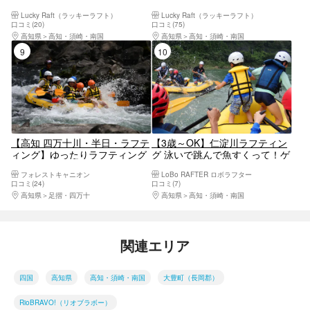
で安心！ぷかぷか川遊びで解放
危（おおぼけ）コース」を大冒
Lucky Raft（ラッキーラフト）
Lucky Raft（ラッキーラフト）
感も抜群！写真データプレゼン
険！岩場に登って飛び込みも！
口コミ(20)
口コミ(75)
ト付き
写真データプレゼント付き
高知県
高知・須崎・南国
高知県
高知・須崎・南国
9位
10位
【高知 四万十川・半日・ラフテ
【3歳～OK】仁淀川ラフティン
ィング】ゆったりラフティング
グ 泳いで跳んで魚すくって！ゲ
（3時間・温泉券・写真無料プ
ストに合ったツアーメニューで
フォレストキャニオン
LoBo RAFTER ロボラフター
レゼント）
仁淀ブルーを遊びつくそう！
口コミ(24)
口コミ(7)
高知県
足摺・四万十
高知県
高知・須崎・南国
関連エリア
四国
高知県
高知・須崎・南国
大豊町（長岡郡）
RioBRAVO!（リオブラボー）