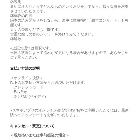
②説明
最初にオカリナってどんなものというお話をしてから、様々な曲を演奏
させていただきます。
③体験の内容
絵本の読み聞かせをしながら、途中に数曲挟む「絵本コンサート」も可
能です。
近くの公園などでも可能です。
貴重な癒しの音のシャワーを浴びてみてください。
③解散
※上記の流れは目安です。
当日の状況によって流れが変更になる場合がありますので、あらかじめ
ご了承ください。
支払い方法の説明
＜オンライン決済＞
以下のお支払い方法からお選びいただけます。
・クレジットカード
・PayPay
・あと払い(ペイディ)
※スマホアプリのオンライン決済でPayPayをご利用いただくには、最新
版へのアップデートをお願いいたします。
キャンセル・変更について
＜現地払いまたは事前振込の場合＞