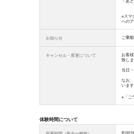
・あと
※スマ
へのア
ご乗船
お知らせ
お客様
キャンセル・変更について
致しま
当日・
なお、
います
※「ご
体験時間について
約30
所要時間（集合〜解散）