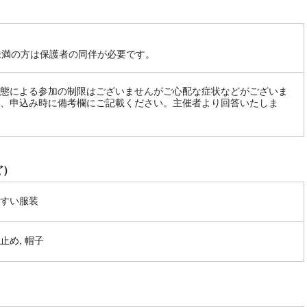
未満の方は保護者の同伴が必要です。
態による参加の制限はございませんがご心配な症状などがございま
、申込み時に備考欄にご記載ください。主催者より回答いたしま
ど）
すい服装
止め, 帽子