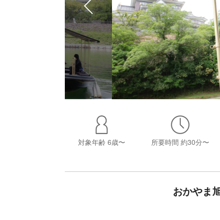
対象年齢
6歳〜
所要時間
約30分〜
おかやま