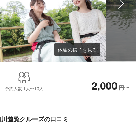
体験の様子を見る
2,000
円
〜
予約人数
1人〜10人
旭川遊覧クルーズの口コミ