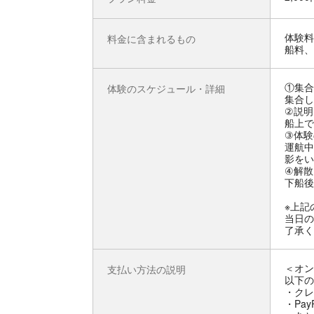
体験料
料金に含まれるもの
船料、
①集合
体験のスケジュール・詳細
集合し
②説明
船上で
③体験
運航中
影をい
④解散
下船後
※上記
当日の
了承く
＜オン
支払い方法の説明
以下の
・クレ
・Pay