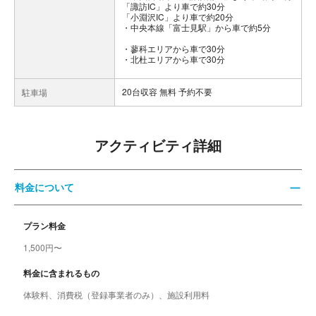
「諏訪IC」より車で約30分
「小淵沢IC」より車で約20分
・中央本線「富士見駅」から車で約5分
・蓼科エリアから車で30分
・北杜エリアから車で30分
20台収容 無料 予約不要
駐車場
アクティビティ詳細
料金について
プラン料金
1,500円〜
料金に含まれるもの
体験料、消費税（登録事業者のみ）、施設利用料