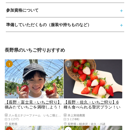
参加資格について
準備していただくもの（服装や持ちものなど）
長野県のいちご狩りおすすめ
1位
2位
【長野・富士見・いちご狩り】
【長野・佐久・いちご狩り】6
摘みたていちごを満喫しよう！
種も食べられる贅沢プラン！い
30分食べ放題プラン＜練乳無料
ちご狩り120分体験プレミアム
八ヶ岳エナジーファーム いちご畑としいたけの森
井上寅雄農園
＞
コース
口コミ(17)
口コミ(188)
長野県
上諏訪・下諏訪・岡谷・霧ヶ峰・美ヶ原高原
長野県
軽井沢・佐久・小諸