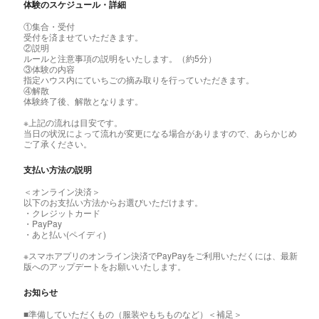
体験のスケジュール・詳細
①集合・受付
受付を済ませていただきます。
②説明
ルールと注意事項の説明をいたします。（約5分）
③体験の内容
指定ハウス内にていちごの摘み取りを行っていただきます。
④解散
体験終了後、解散となります。
※上記の流れは目安です。
当日の状況によって流れが変更になる場合がありますので、あらかじめ
ご了承ください。
支払い方法の説明
＜オンライン決済＞
以下のお支払い方法からお選びいただけます。
・クレジットカード
・PayPay
・あと払い(ペイディ)
※スマホアプリのオンライン決済でPayPayをご利用いただくには、最新
版へのアップデートをお願いいたします。
お知らせ
■準備していただくもの（服装やもちものなど）＜補足＞