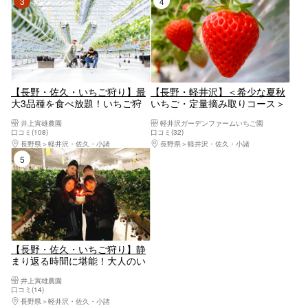
3位
4位
【長野・佐久・いちご狩り】最
【長野・軽井沢】＜希少な夏秋
大3品種を食べ放題！いちご狩
いちご・定量摘み取りコース＞
り120分体験スタンダードコー
摘んだいちごのお持ち帰りOK
井上寅雄農園
軽井沢ガーデンファームいちご園
ス
練乳無料 軽井沢駅から車で15
口コミ(108)
口コミ(32)
分！初心者・お子様歓迎！
長野県
軽井沢・佐久・小諸
長野県
軽井沢・佐久・小諸
5位
【長野・佐久・いちご狩り】静
まり返る時間に堪能！大人のい
ちご狩り50分体験ナイトコース
井上寅雄農園
口コミ(14)
長野県
軽井沢・佐久・小諸