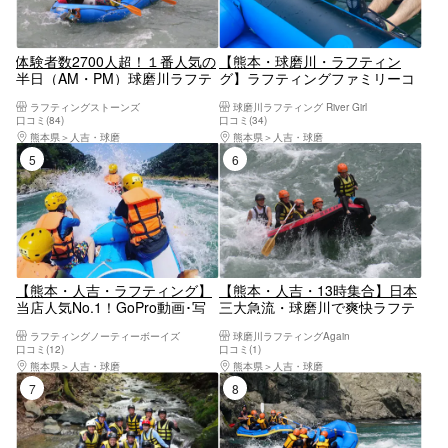
体験者数2700人超！１番人気の
【熊本・球磨川・ラフティン
半日（AM・PM）球磨川ラフテ
グ】ラフティングファミリーコ
ィングエキサイトコース【写真
ース（急流）3歳から参加OK！
ラフティングストーンズ
球磨川ラフティング River Girl
データ付き】
午前コース！午後コース有り！
口コミ(84)
口コミ(34)
熊本県
人吉・球磨
熊本県
人吉・球磨
5位
6位
【熊本・人吉・ラフティング】
【熊本・人吉・13時集合】日本
当店人気No.1！GoPro動画･写
三大急流・球磨川で爽快ラフテ
真データ無料！アクティブコー
ィング！初心者・家族歓迎／手
ラフティングノーティーボーイズ
球磨川ラフティングAgain
ス！
ぶらOK＆写真無料プレゼント
口コミ(12)
口コミ(1)
熊本県
人吉・球磨
熊本県
人吉・球磨
7位
8位