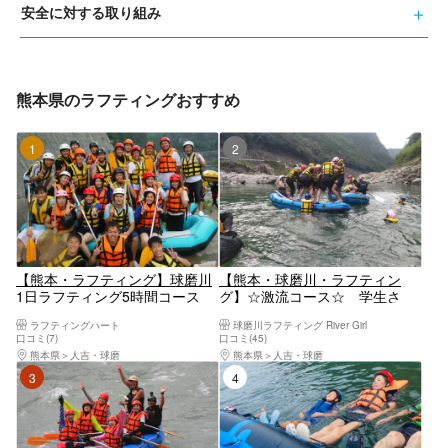
安全に対する取り組み
熊本県のラフティングおすすめ
1位
2位
【熊本・ラフティング】球磨川
【熊本・球磨川・ラフティン
1日ラフティング5時間コース
グ】☆激流コース☆ 学生さ
（BBQ付、全員におにぎり・ソ
ん・ご夫婦さん・カップルさ
ラフティングハート
球磨川ラフティング River Girl
フトドリンクサービス）（子供
ん・ファミリーさん向け！午
口コミ(7)
口コミ(45)
料金割引あり）
前・午後コース有り！
熊本県
人吉・球磨
熊本県
人吉・球磨
3位
4位