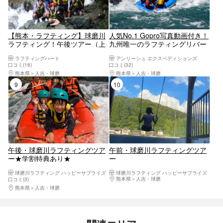
【熊本・ラフティング】球磨川
人気No.1 Gopro写真動画付き！
ラフティング！午後ツアー（上
九州唯一のラフティングリバー
流コース）10キロ3時間コース
（PMコース）アンリーシュ【熊
ラフティングハート
アンリーシュ エクスペディションズ
（子供料金割引あり）
本・人吉・ラフティング】
口コミ(16)
口コミ(32)
熊本県
人吉・球磨
熊本県
人吉・球磨
9位
10位
午後・球磨川ラフティングツア
午前・球磨川ラフティングツア
ー★学割特典あり★
ー
球磨川ラフティング ハッピーサプライズ
球磨川ラフティング ハッピーサプライズ
熊本県
人吉・球磨
口コミ(3)
熊本県
人吉・球磨