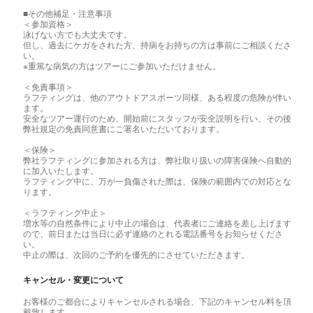
■その他補足・注意事項
＜参加資格＞
泳げない方でも大丈夫です。
但し、過去にケガをされた方、持病をお持ちの方は事前にご相談くださ
い。
※重篤な病気の方はツアーにご参加いただけません。
＜免責事項＞
ラフティングは、他のアウトドアスポーツ同様、ある程度の危険が伴い
ます。
安全なツアー運行のため、開始前にスタッフが安全説明を行い、その後
弊社規定の免責同意書にご署名いただいております。
＜保険＞
弊社ラフティングに参加される方は、弊社取り扱いの障害保険へ自動的
に加入いたします。
ラフティング中に、万が一負傷された際は、保険の範囲内での対応とな
ります。
＜ラフティング中止＞
増水等の自然条件により中止の場合は、代表者にご連絡を差し上げます
ので、前日または当日に必ず連絡のとれる電話番号をお知らせくださ
い。
中止の際は、次回のご予約を優先的にさせていただきます。
キャンセル・変更について
お客様のご都合によりキャンセルされる場合、下記のキャンセル料を頂
戴致します。