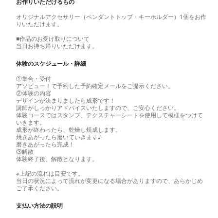
お作りいただけるもの
オリジナルアクセサリー（ペンダントトップ・キーホルダー）1個をお作
りいただけます。
■作品のお受け取りについて
当日お持ち帰りいただけます。
体験のスケジュール・詳細
①集合・受付
アソビュー！で予約した予約確定メールをご提示ください。
②体験の内容
デザインが決まりましたら成形です！
講師がしっかりアドバイスいたしますので、ご安心ください。
体験コースではスタンプ、テクスチャーシートを使用して模様をつけて
いきます。
成形が終わったら、乾燥し焼成します。
焼きあがったら磨いていきます♪
磨きあがったら完成！
③解散
体験終了後、解散となります。
※上記の流れは目安です。
当日の状況によって流れが変更になる場合がありますので、あらかじめ
ご了承ください。
支払い方法の説明