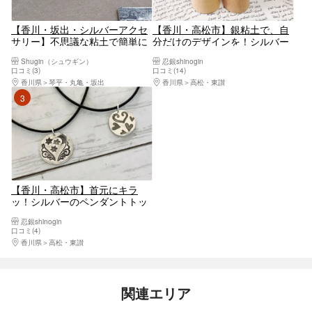
【香川・坂出・シルバーアクセ
【香川・高松市】銀粘土で、自
サリー】不思議な粘土で簡単に
分だけのデザインを！シルバー
作れる！シルバーリング
リング制作
Shugin（シュウギン）
忍銀shinogin
口コミ(3)
口コミ(14)
香川県
琴平・丸亀・坂出
香川県
高松・東讃
3位
【香川・高松市】首元にキラ
ッ！シルバーのペンダントトッ
プ
忍銀shinogin
口コミ(4)
香川県
高松・東讃
関連エリア