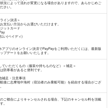
状況によって流れが変更になる場合がありますので、あらかじめご
ださい。
ライン決済＞
お支払い方法からお選びいただけます。
ジットカード
Pay
払い(ペイディ)
ホアプリのオンライン決済でPayPayをご利用いただくには、最新版
ップデートをお願いいたします。
していただくもの（服装や持ちものなど）＜補足＞
は防寒着があると便利です。
他補足・注意事項
航後に志摩地中海村（宿泊者のみ乗船可能）を経由する場合がござ
。
のご都合によりキャンセルされる場合、下記のキャンセル料を頂戴
す。