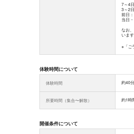
7～4
3～2
前日：
当日・
なお、
います
※「ご
体験時間について
約40
体験時間
約1時
所要時間（集合〜解散）
開催条件について