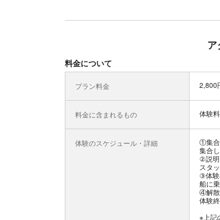
ア
料金について
2,80
プラン料金
体験料
料金に含まれるもの
①集合
体験のスケジュール・詳細
集合し
②説明
スタッ
③体験
船に乗
④解散
体験終
※上記