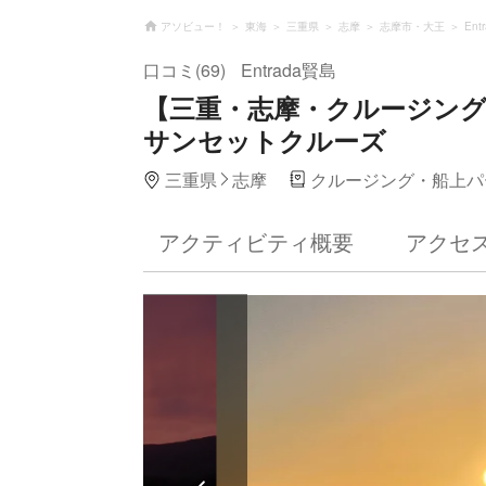
アソビュー！
東海
三重県
志摩
志摩市・大王
Ent
口コミ(69)
Entrada賢島
【三重・志摩・クルージン
サンセットクルーズ
三重県
志摩
クルージング・船上パ
アクティビティ概要
アクセ