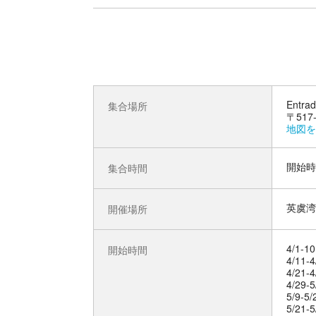
Entr
集合場所
〒51
地図を
開始時
集合時間
英虞湾
開催場所
4/1-10
開始時間
4/11-4
4/21-4
4/29-5
5/9-5/
5/21-5