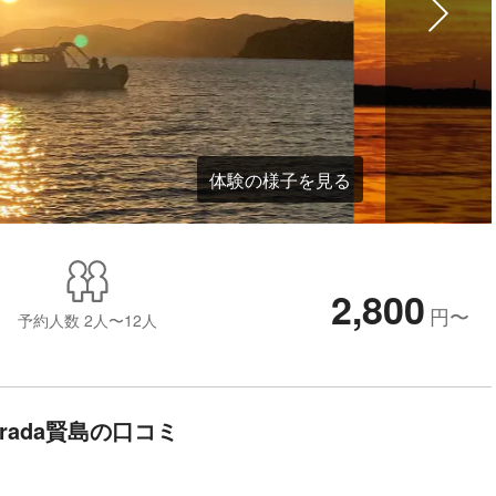
体験の様子を見る
2,800
円
〜
予約人数
2人〜12人
trada賢島の口コミ