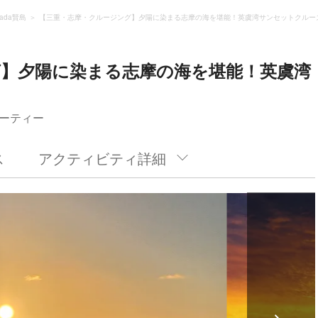
rada賢島
【三重・志摩・クルージング】夕陽に染まる志摩の海を堪能！英虞湾サンセットクルー
グ】夕陽に染まる志摩の海を堪能！英虞湾
ーティー
ス
アクティビティ詳細