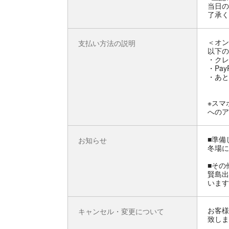
当日の
了承く
＜オン
支払い方法の説明
以下の
・クレ
・Pay
・あと
※スマ
へのア
■準備
お知らせ
冬場に
■その
賢島出
います
お客様
キャンセル・変更について
致しま