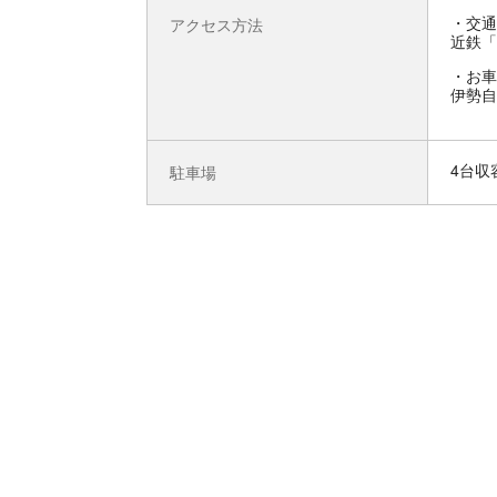
交通
アクセス方法
近鉄「
お車
伊勢自
4台収
駐車場