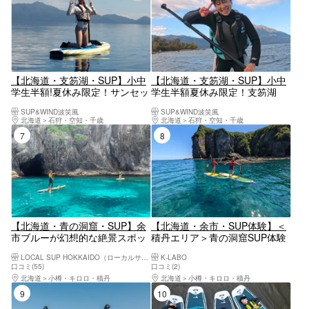
【北海道・支笏湖・SUP】小中
【北海道・支笏湖・SUP】小中
学生半額!夏休み限定！サンセッ
学生半額夏休み限定！支笏湖
ト支笏湖で最長体験時間!料金オ
SUP体験最長時間！料金オール
SUP&WIND波笑風
SUP&WIND波笑風
ール込みで安心◎WFR所持ガイ
込みで安心◎WFR所持常駐!写
北海道
石狩・空知・千歳
北海道
石狩・空知・千歳
ド常駐！Insta 360 Ace Pro動画
真データ付き！初心者大歓迎1
7位
8位
無料プレゼント！
名様でのご参加OK！透明度の高
さに感動！
【北海道・青の洞窟・SUP】余
【北海道・余市・SUP体験】＜
市ブルーが幻想的な絶景スポッ
積丹エリア＞青の洞窟SUP体験
トでSUP体験！写真データー・
ツアー！＜GOPRO11で撮影し
LOCAL SUP HOKKAIDO（ローカルサップホッカイドウ）
K-LABO
シュノーケルレンタル無料！女
た写真プレゼント！＞
口コミ(55)
口コミ(2)
子旅・カップルファミリーに人
北海道
小樽・キロロ・積丹
北海道
小樽・キロロ・積丹
気！
9位
10位