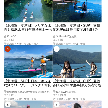
【北海道・支笏湖】クリアな水
【北海道・支笏湖・SUP】支笏
面をSUP,水質11年連続日本一の
湖SUP体験最長時間2時間！料
支笏湖でSUPを楽しもう！
金オール込みで安心◎WFR所持
K-LABO
SUP&WIND波笑風
GOPRO 11で写真撮影＆写真プ
常駐!写真データ付き！初心者大
口コミ(9)
口コミ(5)
レゼント付き♪
歓迎1名様でのご参加OK！透明
北海道
小樽・キロロ・積丹
北海道
石狩・空知・千歳
度の高さに感動！
3位
4位
【北海道・SUP】日本一キレイ
【北海道・支笏湖・SUP】夏休
な湖でSUPクルージング！写真
み限定小中学生半額!支笏湖で最
プレゼント！（SIJ公認スクー
長体験時間2時間!料金オール込
Hokkaido Great Adventure（北海道グレートアドベンチャー）
SUP&WIND波笑風
ル）初心者でも安心！
みで安心◎WFR所持ガイド常
口コミ(21)
口コミ(200)
駐！Insta 360 Ace Proによる動
北海道
石狩・空知・千歳
北海道
石狩・空知・千歳
画無料プレゼント！
5位
6位