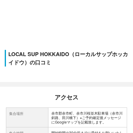
LOCAL SUP HOKKAIDO（ローカルサップホッカ
イドウ）の口コミ
アクセス
余市郡余市町、余市川桜並木駐車場（余市川
集合場所
斜路、田川橋下）※ご予約確定後メッセージ
にGoogleマップを記載致します。
開始時間の30分前までに受付をお願いいたし
集合時間