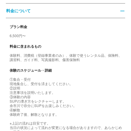
料金について
プラン料金
6,500円〜
料金に含まれるもの
体験料、消費税（登録事業者のみ）、体験で使うレンタル品、保険料、
講習料、ガイド料、写真撮影料、傷害保険料
体験のスケジュール・詳細
①集合・受付
現地集合し、受付を済ましてください。
②説明
注意事項を説明いたします。
③体験の内容
SUPの漕ぎ方をレクチャーします。
余市川で存分にSUPをお楽しみください。
④解散
体験終了後、解散となります。
※上記の流れは目安です。
当日の状況によって流れが変更になる場合がありますので、あらかじめ