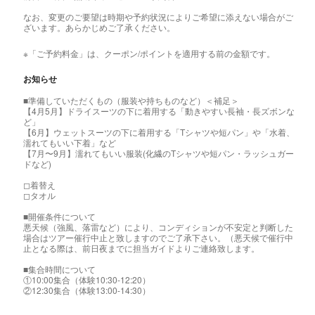
なお、変更のご要望は時期や予約状況によりご希望に添えない場合がご
ざいます。あらかじめご了承ください。
※「ご予約料金」は、クーポン/ポイントを適用する前の金額です。
お知らせ
■準備していただくもの（服装や持ちものなど）＜補足＞
【4月5月】ドライスーツの下に着用する「動きやすい長袖・長ズボンな
ど」
【6月】ウェットスーツの下に着用する「Tシャツや短パン」や「水着、
濡れてもいい下着」など
【7月〜9月】濡れてもいい服装(化繊のTシャツや短パン・ラッシュガー
ドなど)
◻︎着替え
◻︎タオル
■開催条件について
悪天候（強風、落雷など）により、コンディションが不安定と判断した
場合はツアー催行中止と致しますのでご了承下さい。（悪天候で催行中
止となる際は、前日夜までに担当ガイドよりご連絡致します。
■集合時間について
①10:00集合（体験10:30-12:20）
②12:30集合（体験13:00-14:30）