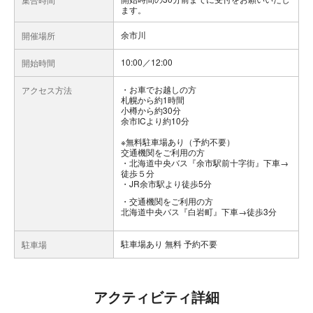
ます。
余市川
開催場所
10:00／12:00
開始時間
お車でお越しの方
アクセス方法
札幌から約1時間
小樽から約30分
余市ICより約10分
※無料駐車場あり（予約不要）
交通機関をご利用の方
・北海道中央バス『余市駅前十字街』下車→
徒歩５分
・JR余市駅より徒歩5分
交通機関をご利用の方
北海道中央バス『白岩町』下車→徒歩3分
駐車場あり 無料 予約不要
駐車場
アクティビティ詳細