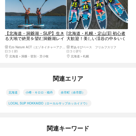
【北海道・洞爺湖・SUP】生き
[北海道・札幌・定山渓] 初心者
る大地で絶景を望む洞爺湖レイ
大歓迎！美しい渓谷の中をいく
クサップ体験
～渓谷サップツアー～(焚き火＆
Ezo Nature ACT（エゾネイチャーアクト）
野あそびベース フリルフスリフ
焼きマシュマロ付き)
口コミ(2)
口コミ(21)
北海道
洞爺・登別・苫小牧
北海道
札幌
関連エリア
北海道
小樽・キロロ・積丹
余市町（余市郡）
LOCAL SUP HOKKAIDO（ローカルサップホッカイドウ）
関連キーワード